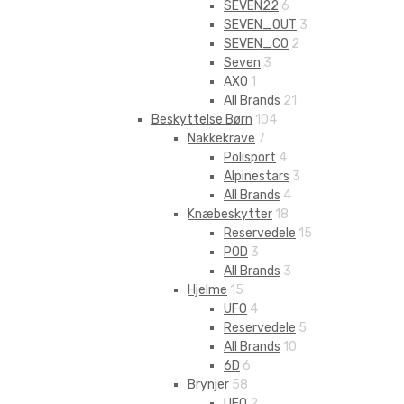
SEVEN22
6
SEVEN_OUT
3
SEVEN_CO
2
Seven
3
AXO
1
All Brands
21
Beskyttelse Børn
104
Nakkekrave
7
Polisport
4
Alpinestars
3
All Brands
4
Knæbeskytter
18
Reservedele
15
POD
3
All Brands
3
Hjelme
15
UFO
4
Reservedele
5
All Brands
10
6D
6
Brynjer
58
UFO
2