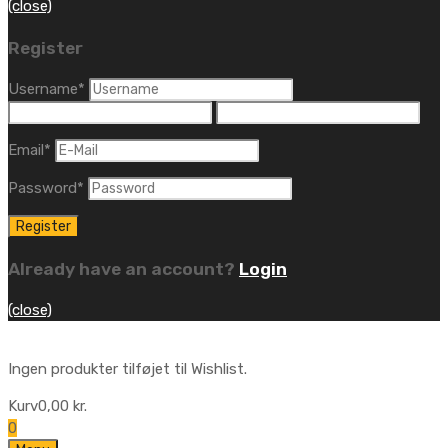
(close)
Register
Username
*
Email
*
Password
*
Already have an account?
Login
(close)
Ingen produkter tilføjet til Wishlist.
Kurv
0,00
kr.
0