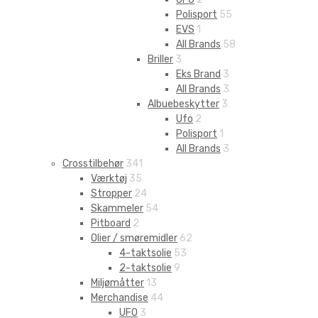
Polisport
55
EVS
1
All Brands
58
Briller
3
Eks Brand
3
All Brands
3
Albuebeskytter
3
Ufo
2
Polisport
1
All Brands
3
Crosstilbehør
341
Værktøj
35
Stropper
24
Skammeler
54
Pitboard
2
Olier / smøremidler
62
4-taktsolie
53
2-taktsolie
9
Miljømåtter
13
Merchandise
44
UFO
3