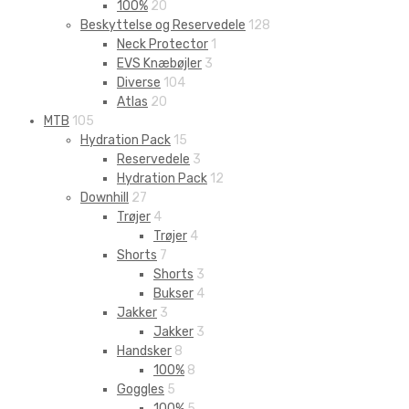
100%
20
Beskyttelse og Reservedele
128
Neck Protector
1
EVS Knæbøjler
3
Diverse
104
Atlas
20
MTB
105
Hydration Pack
15
Reservedele
3
Hydration Pack
12
Downhill
27
Trøjer
4
Trøjer
4
Shorts
7
Shorts
3
Bukser
4
Jakker
3
Jakker
3
Handsker
8
100%
8
Goggles
5
100%
5