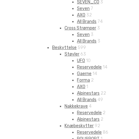
SEVEN_CO
3
Seven
7
AXO
32
All Brands
74
Cross Strømper
3
Seven
3
All Brands
3
Beskyttelse
599
Støvler
63
UFO
10
Reservedele
14
Gaerne
14
Forma
2
AXO
1
Alpinestars
22
All Brands
49
Nakkekrave
4
Reservedele
2
Alpinestars
2
Knæbeskytter
92
Reservedele
86
POLISPORT
1