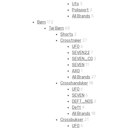
Ufo
3
Polisport
2
All Brands
5
Børn
172
Tøj Børn
68
Shorts
2
Crosstrøjer
27
UFO
6
SEVEN22
7
SEVEN_CO
2
SEVEN
11
AXO
1
All Brands
27
Crosshandsker
18
UFO
6
SEVEN
6
DEFT_NOS
2
Deft
4
All Brands
18
Crossbukser
21
UFO
6