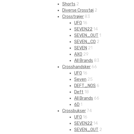
Shorts
2
Diverse Crosstøj
2
Crosstrøjer
83
UFO
16
SEVEN22
14
SEVEN_OUT
1
SEVEN_CO
2
SEVEN
21
AXO
29
All Brands
83
Crosshandsker
66
UFO
16
Seven
25
DEFT_NOS
6
Deft
18
All Brands
66
6D
1
Crossbukser
74
UFO
16
SEVEN22
14
SEVEN_OUT
2