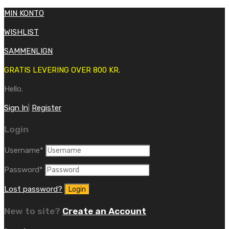
MIN KONTO
WISHLIST
SAMMENLIGN
GRATIS LEVERING OVER 800 KR.
Hello.
Sign In
|
Register
Login
Username
*
Password
*
Lost password?
New to site?
Create an Account