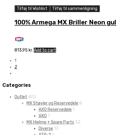
Tilføj til Wishlist
Tilføj til sammenligning
100% Armega MX Briller Neon gul
813,95
kr.
Add to cart
1
2
Categories
Outlet
402
MX Støvler og Reservedele
8
AXO Reservedele
1
AXO
7
MX Hjelme + Spare Parts
32
Diverse
13
ATR-2
1