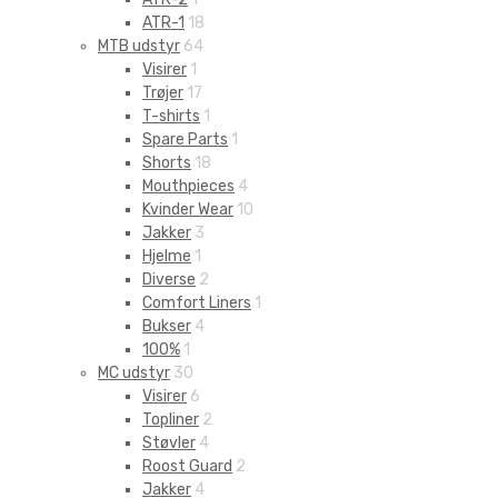
ATR-1
18
MTB udstyr
64
Visirer
1
Trøjer
17
T-shirts
1
Spare Parts
1
Shorts
18
Mouthpieces
4
Kvinder Wear
10
Jakker
3
Hjelme
1
Diverse
2
Comfort Liners
1
Bukser
4
100%
1
MC udstyr
30
Visirer
6
Topliner
2
Støvler
4
Roost Guard
2
Jakker
4