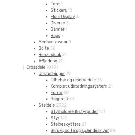
Tent
1
Stickers
10
Floor Display
3
Diverse
3
Banner
1
Bags
7
Mechanix wear
8
Bolte
58
Benzindunk
21
Affjedring
20
Crossdele
10991
Udstødninger
79
Tilbehør og reservedele
35
Komplet udstødningssystem
21
Forrør
20
Bagpotter
3
Steldele
2322
Styrholdere & styrpuder
101
Styr
120
Stelbeskyttere
21
Skruer, bolte og spændeskiver
58