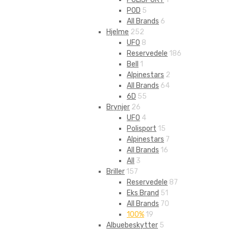
POD
5
All Brands
6
Hjelme
252
UFO
8
Reservedele
186
Bell
1
Alpinestars
2
All Brands
64
6D
55
Brynjer
26
UFO
4
Polisport
15
Alpinestars
7
All Brands
16
All
3
Briller
157
Reservedele
87
Eks Brand
51
All Brands
70
100%
19
Albuebeskytter
5