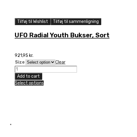
Tilføj til Wishlist
Tilføj til sammenligning
UFO Radial Youth Bukser, Sort
921,95
kr.
Size
Clear
UFO
Radial
Add to cart
Youth
Select options
Bukser,
Sort
quantity