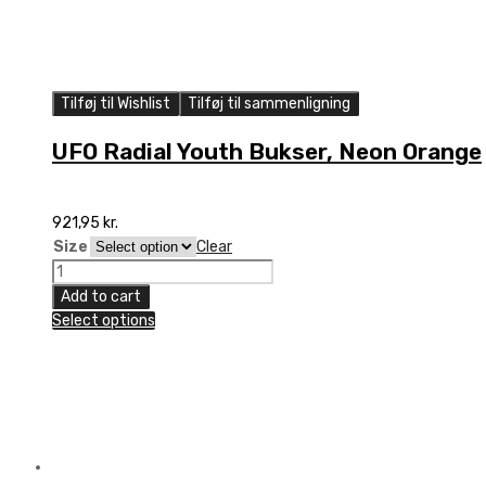
Tilføj til Wishlist
Tilføj til sammenligning
UFO Radial Youth Bukser, Neon Orange
921,95
kr.
Size
Clear
UFO
Radial
Add to cart
Youth
Select options
Bukser,
Neon
Orange
quantity