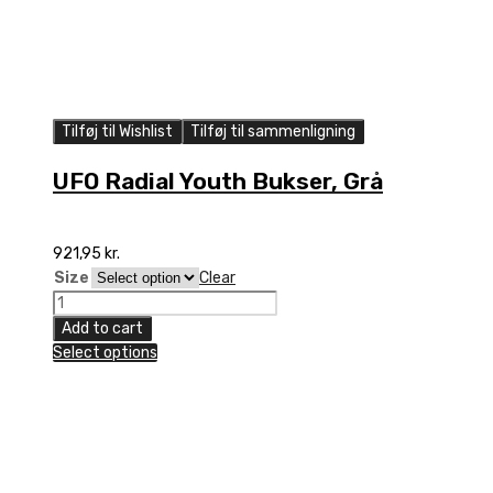
Tilføj til Wishlist
Tilføj til sammenligning
UFO Radial Youth Bukser, Grå
921,95
kr.
Size
Clear
UFO
Radial
Add to cart
Youth
Select options
Bukser,
Grå
quantity