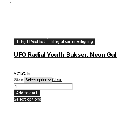
Tilføj til Wishlist
Tilføj til sammenligning
UFO Radial Youth Bukser, Neon Gul
921,95
kr.
Size
Clear
UFO
Radial
Add to cart
Youth
Select options
Bukser,
Neon
Gul
quantity