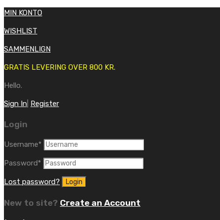
MIN KONTO
WISHLIST
SAMMENLIGN
GRATIS LEVERING OVER 800 KR.
Hello.
Sign In
|
Register
Login
Username
*
Password
*
Lost password?
New to site?
Create an Account