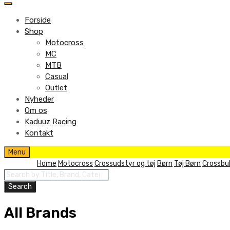
to
content
Forside
Shop
Motocross
MC
MTB
Casual
Outlet
Nyheder
Om os
Kaduuz Racing
Kontakt
Skip
Menu
to
Home
Motocross
Crossudstyr og tøj
Børn
Tøj Børn
Crossbu
content
Products
search
Search
All Brands