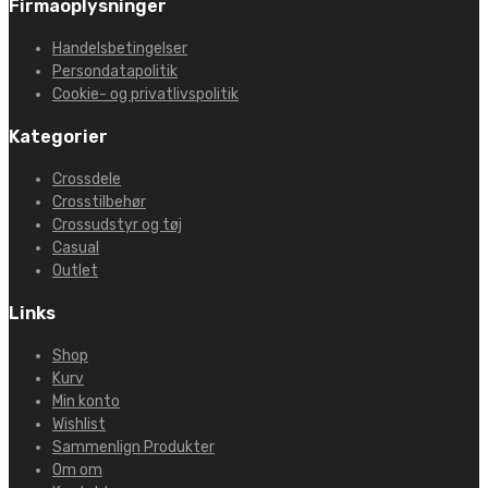
Firmaoplysninger
Handelsbetingelser
Persondatapolitik
Cookie- og privatlivspolitik
Kategorier
Crossdele
Crosstilbehør
Crossudstyr og tøj
Casual
Outlet
Links
Shop
Kurv
Min konto
Wishlist
Sammenlign Produkter
Om om