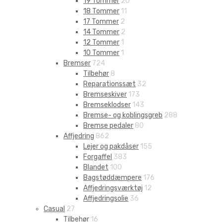
19 Tommer
20
18 Tommer
11
17 Tommer
2
14 Tommer
2
12 Tommer
1
10 Tommer
1
Bremser
724
Tilbehør
8
Reparationssæt
32
Bremseskiver
173
Bremseklodser
143
Bremse- og koblingsgreb
288
Bremse pedaler
80
Affjedring
862
Lejer og pakdåser
155
Forgaffel
383
Blandet
100
Bagstøddæmpere
176
Affjedringsværktøj
12
Affjedringsolie
36
Casual
27
Tilbehør
16