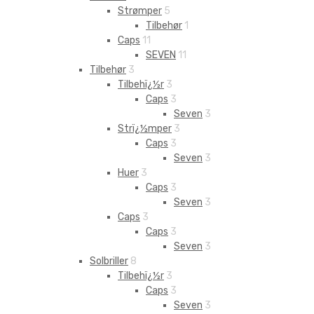
Strømper
5
Tilbehør
1
Caps
11
SEVEN
11
Tilbehør
3
Tilbehï¿½r
3
Caps
3
Seven
3
Strï¿½mper
3
Caps
3
Seven
3
Huer
3
Caps
3
Seven
3
Caps
3
Caps
3
Seven
3
Solbriller
8
Tilbehï¿½r
3
Caps
3
Seven
3