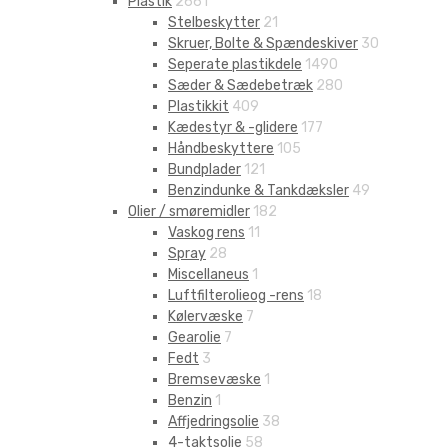
Plastik
2661
Stelbeskytter
21
Skruer, Bolte & Spændeskiver
30
Seperate plastikdele
1490
Sæder & Sædebetræk
280
Plastikkit
409
Kædestyr & -glidere
177
Håndbeskyttere
105
Bundplader
121
Benzindunke & Tankdæksler
49
Olier / smøremidler
182
Vaskog rens
11
Spray
28
Miscellaneus
1
Luftfilterolieog -rens
18
Kølervæske
7
Gearolie
7
Fedt
3
Bremsevæske
1
Benzin
1
Affjedringsolie
38
4-taktsolie
58