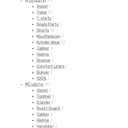
MTB udstyr
64
Visirer
1
Trøjer
17
T-shirts
1
Spare Parts
1
Shorts
18
Mouthpieces
4
Kvinder Wear
10
Jakker
3
Hjelme
1
Diverse
2
Comfort Liners
1
Bukser
4
100%
1
MC udstyr
30
Visirer
6
Topliner
2
Støvler
4
Roost Guard
2
Jakker
4
Hjelme
2
Handsker
2