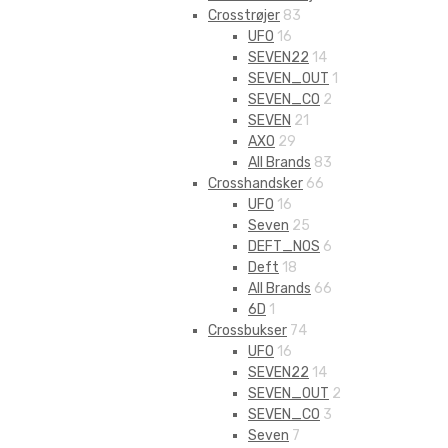
Crosstrøjer
83
UFO
16
SEVEN22
14
SEVEN_OUT
1
SEVEN_CO
2
SEVEN
21
AXO
29
All Brands
83
Crosshandsker
66
UFO
16
Seven
25
DEFT_NOS
6
Deft
18
All Brands
66
6D
1
Crossbukser
74
UFO
16
SEVEN22
14
SEVEN_OUT
2
SEVEN_CO
3
Seven
7