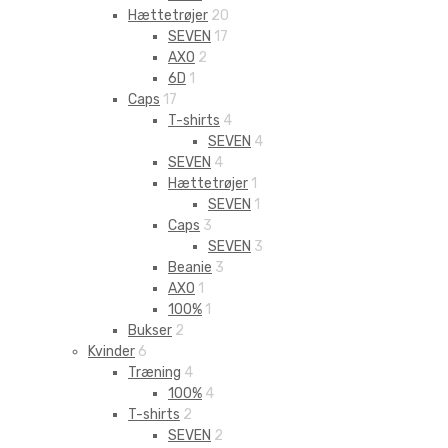
Hættetrøjer
20
SEVEN
17
AXO
2
6D
1
Caps
17
T-shirts
4
SEVEN
4
SEVEN
4
Hættetrøjer
1
SEVEN
1
Caps
3
SEVEN
3
Beanie
3
AXO
1
100%
1
Bukser
2
Kvinder
6
Træning
4
100%
4
T-shirts
2
SEVEN
2