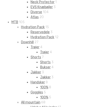
Neck Protector
1
EVS Knæbøjler
3
Diverse
104
Atlas
20
MTB
105
Hydration Pack
15
Reservedele
3
Hydration Pack
12
Downhill
27
Trøjer
4
Trøjer
4
Shorts
7
Shorts
3
Bukser
4
Jakker
3
Jakker
3
Handsker
8
100%
8
Goggles
5
100%
5
All mountain
68