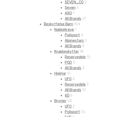
SEVEN_CO
2
Seven
3
AXO
1
All Brands
21
Beskyttelse Børn
104
Nakkekrave
7
Polisport
4
Alpinestars
3
All Brands
4
Knæbeskytter
18
Reservedele
15
POD
3
All Brands
3
Hjelme
15
UFO
4
Reservedele
5
All Brands
10
6D
6
Brynjer
58
UFO
2
Polisport
55