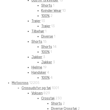
Udstyr til kvinder
13
Shorts
1
Kvinder Wear
10
100%
2
Trøjer
13
Trøjer
13
Tilbehør
1
Diverse
1
Shorts
15
Shorts
14
100%
1
Jakker
3
Jakker
3
Hjelme
19
Handsker
4
100%
4
Motocross
12205
Crossudstyr og tøj
1001
Voksen
829
Crosstøj
230
Shorts
2
Diverse Crosstøj
2