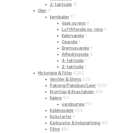
2-taktsolie
10
Olier
17
kemikalier
17
Vask og rens
8
Luftfilterolie og -rens
1
Kølervæske
1
Gearolie
1
Bremsevæske
1
Affjedringsolie
3
4-taktsolie
1
2-taktsolie
1
Motordele & Filter
4283
Ventiler & Shims
525
Pakning/Pakdåser/Lejer
1002
Krumtap & Knastaksler
405
Kølere
191
vandpumpe
191
Koblingsdele
594
Kickstarter
5
Karburator & Indsprøjtning
105
Filtre
485