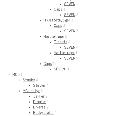
SEVEN
1
Caps
3
SEVEN
3
Hï¿½ttetrï¿½jer
3
Caps
3
SEVEN
3
Hættetrøjer
5
T-shirts
4
SEVEN
4
Hættetrøjer
1
SEVEN
1
Caps
11
SEVEN
11
MC
21
Støvler
4
Støvler
4
MC udstyr
9
Jakker
2
Dragter
1
Diverse
2
Beskyttelse
4