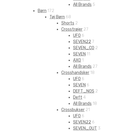
All Brands
5
Børn
172
Tøj Børn
68
Shorts
2
Crosstrøjer
27
UFO
6
SEVEN22
7
SEVEN_CO
2
SEVEN
11
AXO
1
All Brands
27
Crosshandsker
18
UFO
6
SEVEN
6
DEFT_NOS
2
Deft
4
All Brands
18
Crossbukser
21
UFO
6
SEVEN22
6
SEVEN_OUT
3