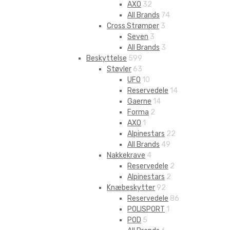
AXO
32
All Brands
74
Cross Strømper
3
Seven
3
All Brands
3
Beskyttelse
599
Støvler
63
UFO
10
Reservedele
14
Gaerne
14
Forma
2
AXO
1
Alpinestars
22
All Brands
49
Nakkekrave
4
Reservedele
2
Alpinestars
2
Knæbeskytter
92
Reservedele
86
POLISPORT
1
POD
5