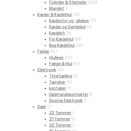
Cylinder & Stempler
1024
Blandet
3
Kæder & Kædehjul
765
Kædestyr og -glidere
179
Kæder og Samleled
84
Kædekit
26
For Kædehjul
186
Bag Kædehjul
290
Fælge
367
Hjullejer
265
Fælge & Hjul
192
Elektronik
139
Timetællere
10
Tændrør
101
kontaker
17
Dødmandskontakter
8
Diverse Elektronik
3
Dæk
57
22 Tommer
1
21 Tommer
12
20 Tommer
7