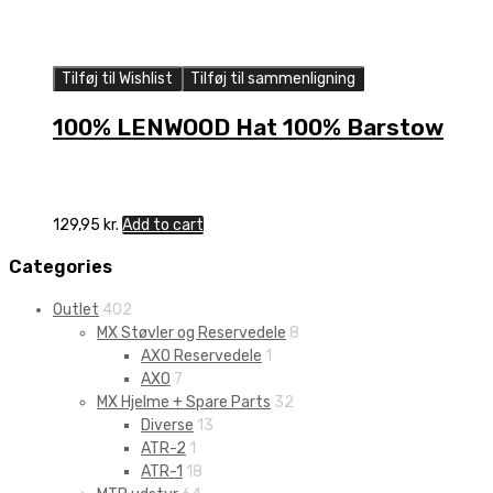
Tilføj til Wishlist
Tilføj til sammenligning
100% LENWOOD Hat 100% Barstow
129,95
kr.
Add to cart
Categories
Outlet
402
MX Støvler og Reservedele
8
AXO Reservedele
1
AXO
7
MX Hjelme + Spare Parts
32
Diverse
13
ATR-2
1
ATR-1
18