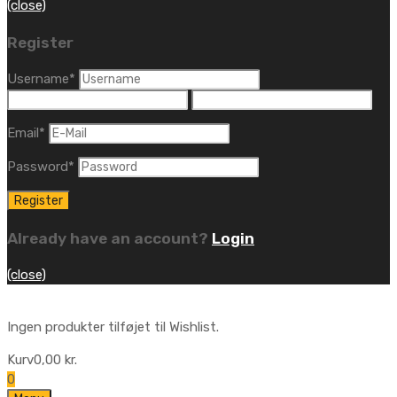
(close)
Register
Username
*
Email
*
Password
*
Already have an account?
Login
(close)
Ingen produkter tilføjet til Wishlist.
Kurv
0,00
kr.
0