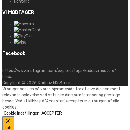
Kontakt
VI MODTAGER:
Facebook
https://www.instagram.com/explore/tags/kaduuzmxstore/?
hl=da
Copyright ©
2026
Kaduuz MX Store
Vi bruger cookies på vores hjemmeside for at give dig den mest
relevante oplevelse ved at huske dine præferencer og gentage
besøg. Ved at klikke på "Accepter" accepterer du brugen af alle
cookies.
Cookie indstillinger
ACCEPTER
Luk