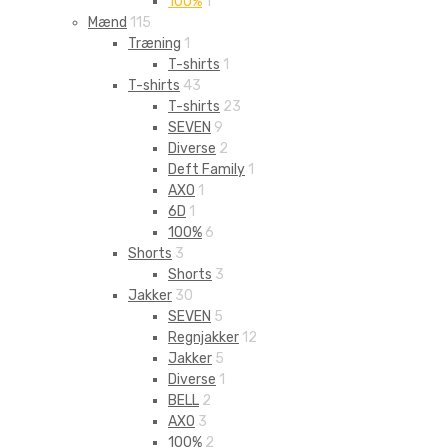
100%
1
Mænd
115
Træning
1
T-shirts
1
T-shirts
43
T-shirts
23
SEVEN
9
Diverse
2
Deft Family
1
AXO
1
6D
1
100%
6
Shorts
3
Shorts
3
Jakker
30
SEVEN
5
Regnjakker
12
Jakker
5
Diverse
1
BELL
2
AXO
3
100%
2