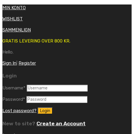
MIN KONTO
WISHLIST
SAMMENLIGN
GRATIS LEVERING OVER 800 KR.
Hello.
Sign In
|
Register
Login
Username
*
Password
*
Lost password?
New to site?
Create an Account