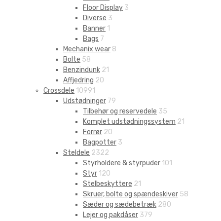
Floor Display
3
Diverse
3
Banner
1
Bags
7
Mechanix wear
8
Bolte
58
Benzindunk
21
Affjedring
20
Crossdele
10991
Udstødninger
79
Tilbehør og reservedele
35
Komplet udstødningssystem
21
Forrør
20
Bagpotter
3
Steldele
2322
Styrholdere & styrpuder
101
Styr
120
Stelbeskyttere
21
Skruer, bolte og spændeskiver
58
Sæder og sædebetræk
280
Lejer og pakdåser
379