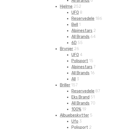
All Brands
6
Hjelme
252
UFO
8
Reservedele
186
Bell
1
Alpinestars
2
All Brands
64
6D
55
Brynjer
26
UFO
4
Polisport
15
Alpinestars
7
All Brands
16
All
3
Briller
157
Reservedele
87
Eks Brand
51
All Brands
70
100%
19
Albuebeskytter
5
Ufo
3
Polisport
2