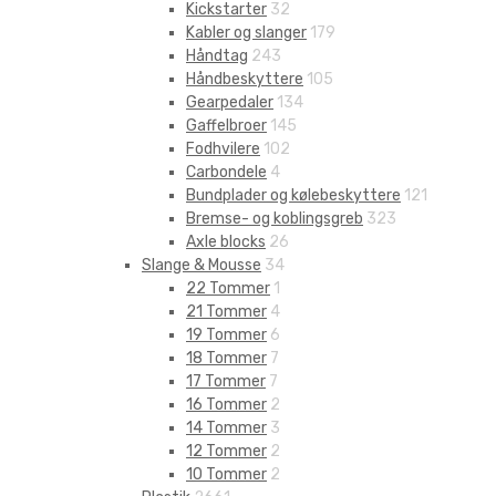
Kickstarter
32
Kabler og slanger
179
Håndtag
243
Håndbeskyttere
105
Gearpedaler
134
Gaffelbroer
145
Fodhvilere
102
Carbondele
4
Bundplader og kølebeskyttere
121
Bremse- og koblingsgreb
323
Axle blocks
26
Slange & Mousse
34
22 Tommer
1
21 Tommer
4
19 Tommer
6
18 Tommer
7
17 Tommer
7
16 Tommer
2
14 Tommer
3
12 Tommer
2
10 Tommer
2