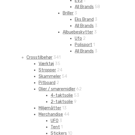
EVS
1
All Brands
58
Briller
3
Eks Brand
3
All Brands
3
Albuebeskytter
3
Ufo
2
Polisport
1
All Brands
3
Crosstilbehør
341
Værktøj
35
Stropper
24
Skammeler
54
Pitboard
2
Olier / smøremidler
62
4-taktsolie
53
2-taktsolie
9
Miljømåtter
13
Merchandise
44
UFO
3
Tent
1
Stickers
10