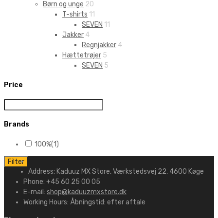
Børn og unge
20
T-shirts
11
SEVEN
11
Jakker
4
Regnjakker
4
Hættetrøjer
5
SEVEN
5
Price
Brands
100%
(1)
Filter
Address:
Kaduuz MX Store, Værkstedsvej 22, 4600 Køge
Phone:
+45 60 25 00 05
E-mail:
shop@kaduuzmxstore.dk
Working Hours:
Åbningstid: efter aftale