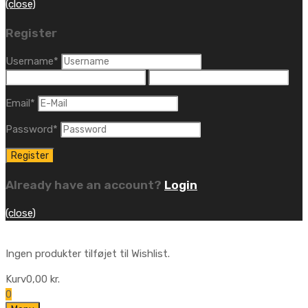
(close)
Register
Username
*
Email
*
Password
*
Already have an account?
Login
(close)
Ingen produkter tilføjet til Wishlist.
Kurv
0,00
kr.
0