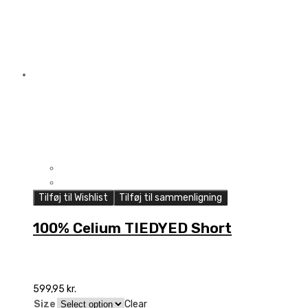
w/liner
Black
quantity
Tilføj til Wishlist
Tilføj til sammenligning
100% Celium TIEDYED Short
599,95
kr.
Size
Clear