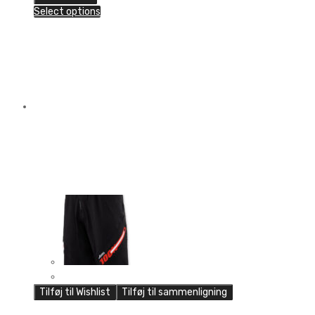
DUSTED
Select options
Short
quantity
Tilføj til Wishlist
Tilføj til sammenligning