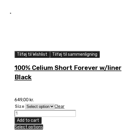
Tilføj til Wishlist
Tilføj til sammenligning
100% Celium Short Forever w/liner
Black
649,00
kr.
Size
Clear
100%
Celium
Add to cart
Short
Select options
Forever