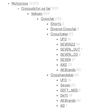
Motocross
12205
Crossudstyr og tøj
1001
Voksen
829
Crosstøj
230
Shorts
2
Diverse Crosstøj
2
Crosstrøjer
83
UFO
16
SEVEN22
14
SEVEN_OUT
1
SEVEN_CO
2
SEVEN
21
AXO
29
All Brands
83
Crosshandsker
66
UFO
16
Seven
25
DEFT_NOS
6
Deft
18
All Brands
66
6D
1