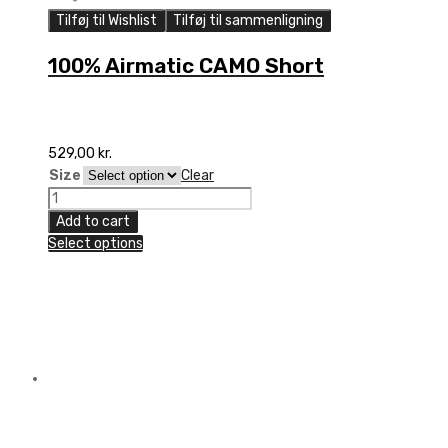
Tilføj til Wishlist
Tilføj til sammenligning
100% Airmatic CAMO Short
529,00
kr.
Size
Clear
100%
Airmatic
Add to cart
CAMO
Select options
Short
quantity