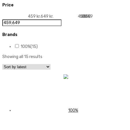
Price
459 kr.
649 kr.
459
507
554
602
649
Brands
100%
(15)
Showing all 15 results