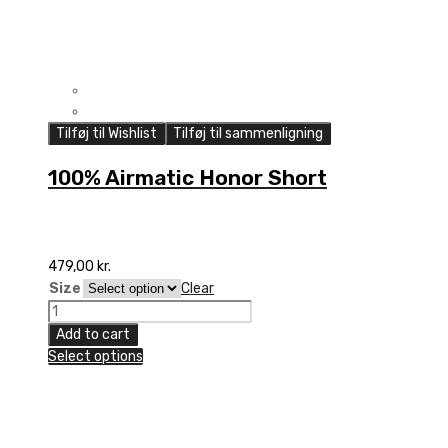
Tilføj til Wishlist
Tilføj til sammenligning
100% Airmatic Honor Short
479,00
kr.
Size
Clear
100%
Airmatic
Add to cart
Honor
Select options
Short
quantity