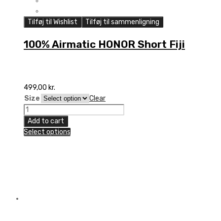
Tilføj til Wishlist
Tilføj til sammenligning
100% Airmatic HONOR Short Fiji
499,00
kr.
Size
Clear
100%
Airmatic
Add to cart
HONOR
Select options
Short
Fiji
quantity