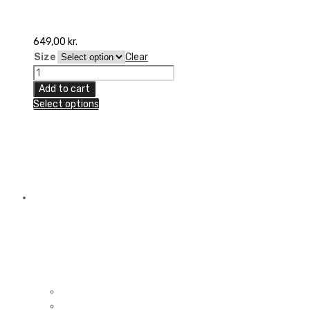
649,00
kr.
Size
Clear
100%
Celium
Add to cart
Tiedyed
Select options
Short
quantity