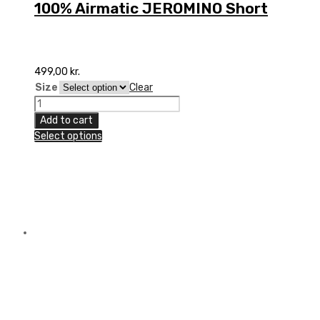
100% Airmatic JEROMINO Short
499,00
kr.
Size
Clear
100%
Airmatic
Add to cart
JEROMINO
Select options
Short
quantity