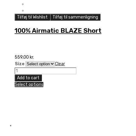
Tilføj til Wishlist
Tilføj til sammenligning
100% Airmatic BLAZE Short
559,00
kr.
Size
Clear
100%
Airmatic
Add to cart
BLAZE
Select options
Short
quantity