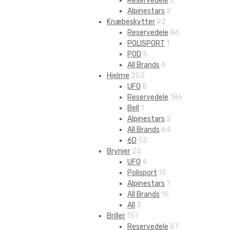
Reservedele
2
Alpinestars
2
Knæbeskytter
92
Reservedele
86
POLISPORT
1
POD
5
All Brands
6
Hjelme
252
UFO
8
Reservedele
186
Bell
1
Alpinestars
2
All Brands
64
6D
55
Brynjer
26
UFO
4
Polisport
15
Alpinestars
7
All Brands
16
All
3
Briller
157
Reservedele
87