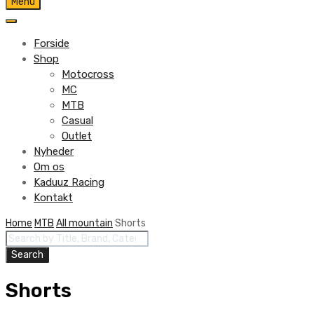
Skip
Menu
to
content
Forside
Shop
Motocross
MC
MTB
Casual
Outlet
Nyheder
Om os
Kaduuz Racing
Kontakt
Skip
Home
MTB
All mountain
Shorts
Products
to
search
content
Search
Shorts