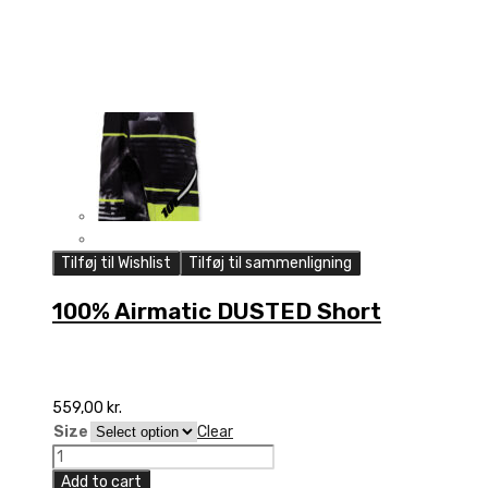
Tilføj til Wishlist
Tilføj til sammenligning
100% Airmatic DUSTED Short
559,00
kr.
Size
Clear
100%
Airmatic
Add to cart