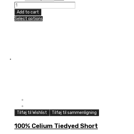
100%
Celium
Add to cart
TIEDYED
Select options
Short
quantity
Tilføj til Wishlist
Tilføj til sammenligning
100% Celium Tiedyed Short