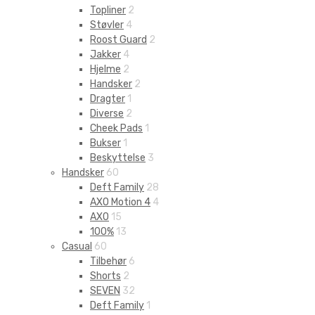
Topliner
2
Støvler
4
Roost Guard
2
Jakker
4
Hjelme
2
Handsker
2
Dragter
1
Diverse
2
Cheek Pads
1
Bukser
1
Beskyttelse
3
Handsker
60
Deft Family
28
AXO Motion 4
4
AXO
15
100%
13
Casual
60
Tilbehør
6
Shorts
2
SEVEN
32
Deft Family
1