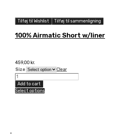
Tilføj til Wishlist
Tilføj til sammenligning
100% Airmatic Short w/liner
459,00
kr.
Size
Clear
100%
Airmatic
Add to cart
Short
Select options
w/liner
quantity