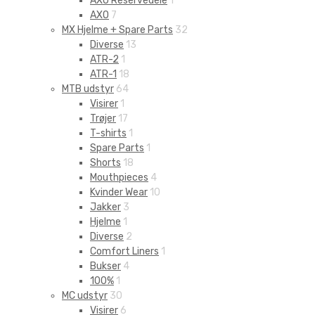
AXO Reservedele
1
AXO
7
MX Hjelme + Spare Parts
32
Diverse
13
ATR-2
1
ATR-1
18
MTB udstyr
64
Visirer
1
Trøjer
17
T-shirts
1
Spare Parts
1
Shorts
18
Mouthpieces
4
Kvinder Wear
10
Jakker
3
Hjelme
1
Diverse
2
Comfort Liners
1
Bukser
4
100%
1
MC udstyr
30
Visirer
6