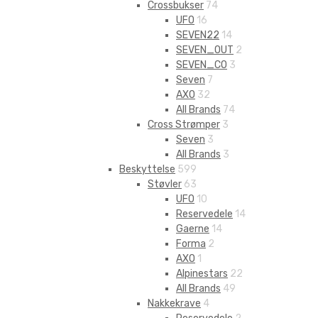
Crossbukser
74
UFO
16
SEVEN22
14
SEVEN_OUT
2
SEVEN_CO
3
Seven
7
AXO
32
All Brands
74
Cross Strømper
3
Seven
3
All Brands
3
Beskyttelse
599
Støvler
63
UFO
10
Reservedele
14
Gaerne
14
Forma
2
AXO
1
Alpinestars
22
All Brands
49
Nakkekrave
4