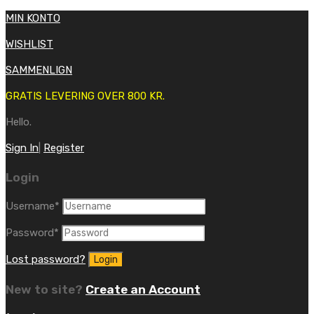
MIN KONTO
WISHLIST
SAMMENLIGN
GRATIS LEVERING OVER 800 KR.
Hello.
Sign In
|
Register
Login
Username
*
Password
*
Lost password?
New to site?
Create an Account