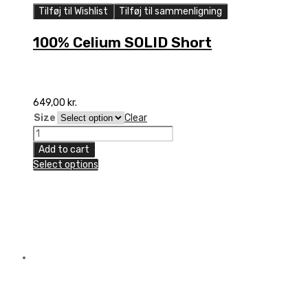
Tilføj til Wishlist
Tilføj til sammenligning
100% Celium SOLID Short
649,00
kr.
Size
Clear
100%
Celium
Add to cart
SOLID
Select options
Short
quantity