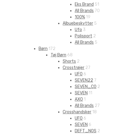
Eks Brand
51
All Brands
70
100%
19
Albuebeskytter
5
Ufo
3
Polisport
2
All Brands
5
Børn
172
Tøj Børn
68
Shorts
2
Crosstrøjer
27
UFO
6
SEVEN22
7
SEVEN_CO
2
SEVEN
11
AXO
1
All Brands
27
Crosshandsker
18
UFO
6
SEVEN
6
DEFT_NOS
2