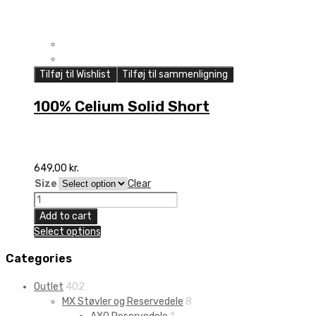
Tilføj til Wishlist
Tilføj til sammenligning
100% Celium Solid Short
649,00
kr.
Size
Clear
100%
Celium
Add to cart
Solid
Select options
Short
quantity
Categories
Outlet
402
MX Støvler og Reservedele
8