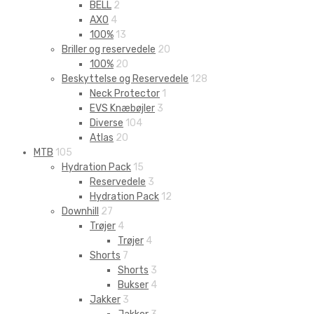
BELL
2
AXO
4
100%
13
Briller og reservedele
20
100%
20
Beskyttelse og Reservedele
128
Neck Protector
1
EVS Knæbøjler
3
Diverse
104
Atlas
20
MTB
105
Hydration Pack
15
Reservedele
3
Hydration Pack
12
Downhill
27
Trøjer
4
Trøjer
4
Shorts
7
Shorts
3
Bukser
4
Jakker
3