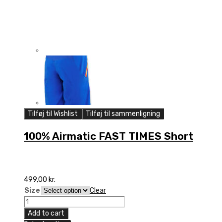
Tilføj til Wishlist
Tilføj til sammenligning
100% Airmatic FAST TIMES Short
499,00
kr.
Size
Clear
100%
Airmatic
Add to cart
FAST