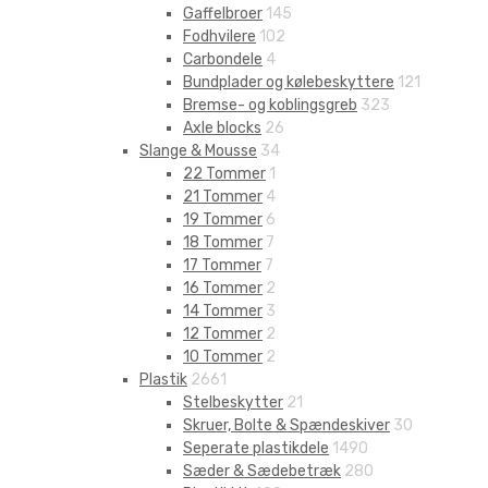
Gaffelbroer
145
Fodhvilere
102
Carbondele
4
Bundplader og kølebeskyttere
121
Bremse- og koblingsgreb
323
Axle blocks
26
Slange & Mousse
34
22 Tommer
1
21 Tommer
4
19 Tommer
6
18 Tommer
7
17 Tommer
7
16 Tommer
2
14 Tommer
3
12 Tommer
2
10 Tommer
2
Plastik
2661
Stelbeskytter
21
Skruer, Bolte & Spændeskiver
30
Seperate plastikdele
1490
Sæder & Sædebetræk
280