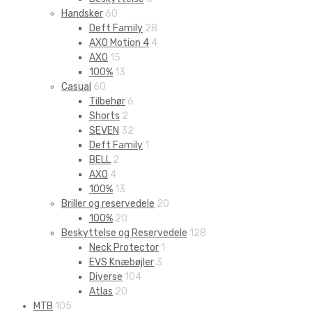
Handsker
60
Deft Family
28
AXO Motion 4
4
AXO
15
100%
13
Casual
60
Tilbehør
6
Shorts
2
SEVEN
32
Deft Family
1
BELL
2
AXO
4
100%
13
Briller og reservedele
20
100%
20
Beskyttelse og Reservedele
128
Neck Protector
1
EVS Knæbøjler
3
Diverse
104
Atlas
20
MTB
105