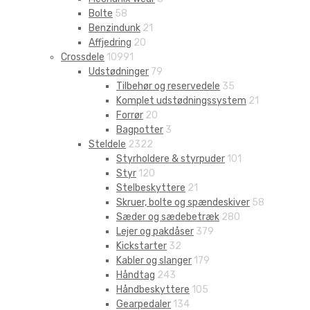
Bolte
58
Benzindunk
21
Affjedring
20
Crossdele
10991
Udstødninger
79
Tilbehør og reservedele
35
Komplet udstødningssystem
21
Forrør
20
Bagpotter
3
Steldele
2322
Styrholdere & styrpuder
101
Styr
120
Stelbeskyttere
21
Skruer, bolte og spændeskiver
58
Sæder og sædebetræk
280
Lejer og pakdåser
379
Kickstarter
32
Kabler og slanger
179
Håndtag
243
Håndbeskyttere
105
Gearpedaler
134