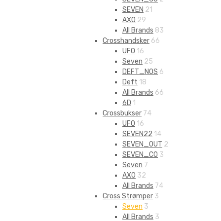
SEVEN
21
AXO
29
All Brands
83
Crosshandsker
66
UFO
16
Seven
25
DEFT_NOS
6
Deft
18
All Brands
66
6D
1
Crossbukser
74
UFO
16
SEVEN22
14
SEVEN_OUT
2
SEVEN_CO
3
Seven
7
AXO
32
All Brands
74
Cross Strømper
3
Seven
3
All Brands
3