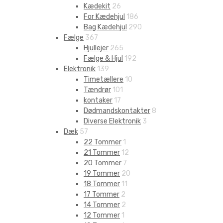
Kædekit
26
For Kædehjul
186
Bag Kædehjul
290
Fælge
367
Hjullejer
265
Fælge & Hjul
192
Elektronik
139
Timetællere
10
Tændrør
101
kontaker
17
Dødmandskontakter
8
Diverse Elektronik
3
Dæk
57
22 Tommer
1
21 Tommer
12
20 Tommer
7
19 Tommer
20
18 Tommer
11
17 Tommer
2
14 Tommer
2
12 Tommer
1