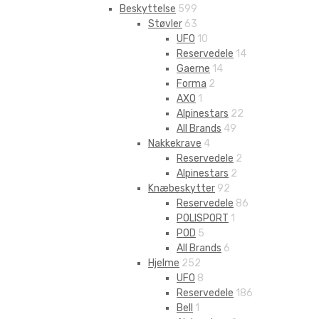
Beskyttelse
599
Støvler
63
UFO
10
Reservedele
14
Gaerne
14
Forma
2
AXO
1
Alpinestars
22
All Brands
49
Nakkekrave
4
Reservedele
2
Alpinestars
2
Knæbeskytter
92
Reservedele
86
POLISPORT
1
POD
5
All Brands
6
Hjelme
252
UFO
8
Reservedele
186
Bell
1