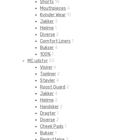
Shorts
18
Mouthpieces
4
Kvinder Wear
10
Jakker
3
Hjelme
1
Diverse
2
Comfort Liners
1
Bukser
4
100%
1
MC udstyr
30
Visirer
6
Topliner
2
Støvler
4
Roost Guard
2
Jakker
4
Hjelme
2
Handsker
2
Dragter
1
Diverse
2
Cheek Pads
1
Bukser
1
Beskyttelse
3