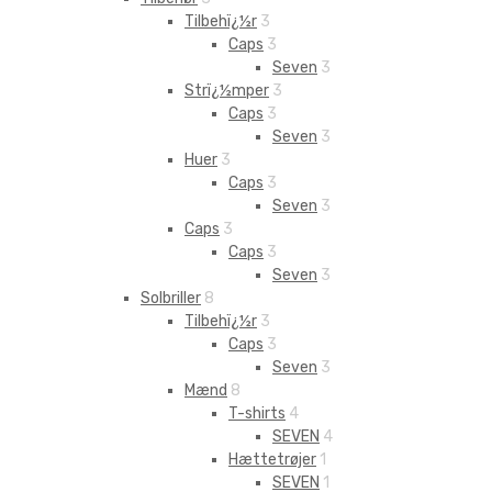
Tilbehï¿½r
3
Caps
3
Seven
3
Strï¿½mper
3
Caps
3
Seven
3
Huer
3
Caps
3
Seven
3
Caps
3
Caps
3
Seven
3
Solbriller
8
Tilbehï¿½r
3
Caps
3
Seven
3
Mænd
8
T-shirts
4
SEVEN
4
Hættetrøjer
1
SEVEN
1