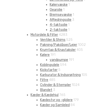
Kølervæske
1
Gearolie
1
Bremsevæske
1
Affjedringsolie
3
4-taktsolie
1
2-taktsolie
1
Motordele & Filter
4283
Ventiler & Shims
525
Pakning/Pakdåser/Lejer
1002
Krumtap & Knastaksler
405
Kølere
191
vandpumpe
191
Koblingsdele
594
Kickstarter
5
Karburator & Indsprøjtning
105
Filtre
485
Cylinder & Stempler
1024
Blandet
3
Kæder & Kædehjul
765
Kædestyr og -glidere
179
Kæder og Samleled
84