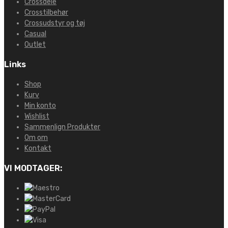
Crossdele
Crosstilbehør
Crossudstyr og tøj
Casual
Outlet
Links
Shop
Kurv
Min konto
Wishlist
Sammenlign Produkter
Om om
Kontakt
VI MODTAGER: