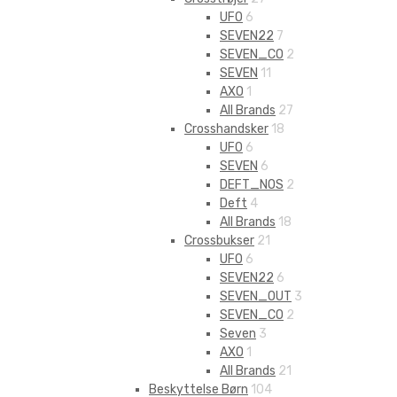
UFO
6
SEVEN22
7
SEVEN_CO
2
SEVEN
11
AXO
1
All Brands
27
Crosshandsker
18
UFO
6
SEVEN
6
DEFT_NOS
2
Deft
4
All Brands
18
Crossbukser
21
UFO
6
SEVEN22
6
SEVEN_OUT
3
SEVEN_CO
2
Seven
3
AXO
1
All Brands
21
Beskyttelse Børn
104