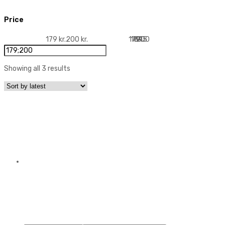
Price
179 kr.
200 kr.
179
184
190
195
200
Showing all 3 results