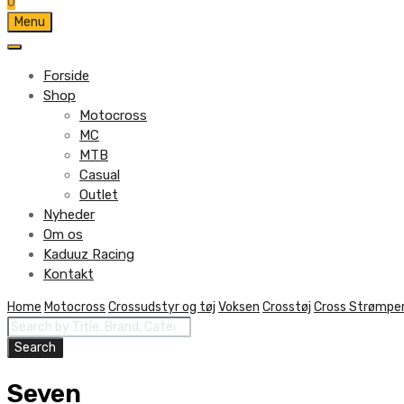
0
Skip
Menu
to
content
Forside
Shop
Motocross
MC
MTB
Casual
Outlet
Nyheder
Om os
Kaduuz Racing
Kontakt
Skip
Home
Motocross
Crossudstyr og tøj
Voksen
Crosstøj
Cross Strømpe
Products
to
search
content
Search
Seven