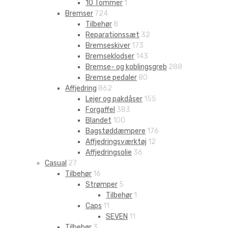
10 Tommer
1
Bremser
724
Tilbehør
8
Reparationssæt
32
Bremseskiver
173
Bremseklodser
143
Bremse- og koblingsgreb
288
Bremse pedaler
80
Affjedring
862
Lejer og pakdåser
155
Forgaffel
383
Blandet
100
Bagstøddæmpere
176
Affjedringsværktøj
12
Affjedringsolie
36
Casual
27
Tilbehør
16
Strømper
5
Tilbehør
1
Caps
11
SEVEN
11
Tilbehør
3