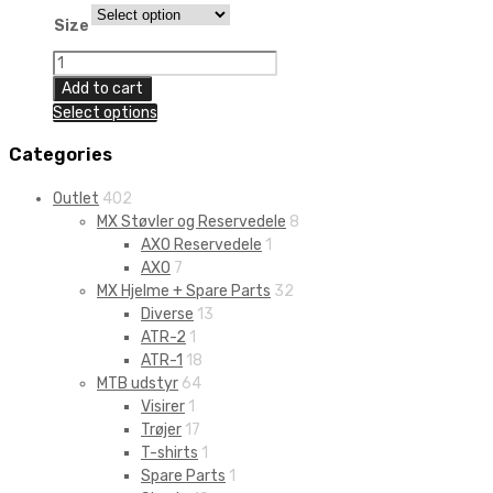
Size
UFO
Off-
Add to cart
Road
Select options
Long
Socks
Categories
quantity
Outlet
402
MX Støvler og Reservedele
8
AXO Reservedele
1
AXO
7
MX Hjelme + Spare Parts
32
Diverse
13
ATR-2
1
ATR-1
18
MTB udstyr
64
Visirer
1
Trøjer
17
T-shirts
1
Spare Parts
1