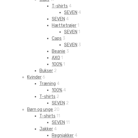
T-shirts
4
SEVEN
4
SEVEN
4
Hættetrøjer
1
SEVEN
1
Caps
3
SEVEN
3
Beanie
3
AXO
1
100%
1
Bukser
2
Kvinder
6
Træning
4
100%
4
T-shirts
2
SEVEN
2
Børn og unge
20
T-shirts
11
SEVEN
11
Jakker
4
Regnjakker
4