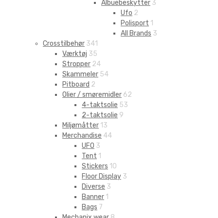
Albuebeskytter
3
Ufo
2
Polisport
1
All Brands
3
Crosstilbehør
341
Værktøj
35
Stropper
24
Skammeler
54
Pitboard
2
Olier / smøremidler
62
4-taktsolie
53
2-taktsolie
9
Miljømåtter
13
Merchandise
44
UFO
3
Tent
1
Stickers
10
Floor Display
3
Diverse
3
Banner
1
Bags
7
Mechanix wear
8