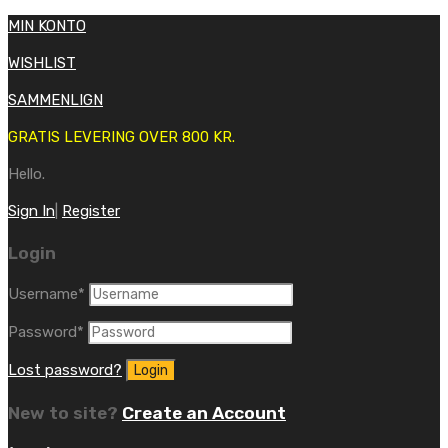
MIN KONTO
WISHLIST
SAMMENLIGN
GRATIS LEVERING OVER 800 KR.
Hello.
Sign In
|
Register
Login
Username
*
Password
*
Lost password?
New to site?
Create an Account