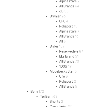
Alpinestars
2
All Brands
64
6D
55
Brynjer
26
UFO
4
Polisport
15
Alpinestars
7
All Brands
16
All
3
Briller
157
Reservedele
87
Eks Brand
51
All Brands
70
100%
19
Albuebeskytter
5
Ufo
3
Polisport
2
All Brands
5
Børn
172
Tøj Børn
68
Shorts
2
Crosstrøjer
27