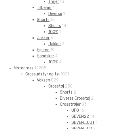
Trøjer
13
Tilbehør
1
Diverse
1
Shorts
15
Shorts
14
100%
1
Jakker
3
Jakker
3
Hjelme
19
Handsker
4
100%
4
Motocross
12205
Crossudstyr og tøj
1001
Voksen
829
Crosstøj
230
Shorts
2
Diverse Crosstøj
2
Crosstrøjer
83
UFO
16
SEVEN22
14
SEVEN_OUT
1
SEVEN_CO
2