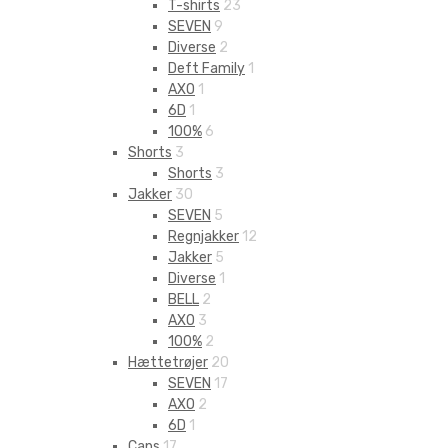
T-shirts
23
SEVEN
9
Diverse
2
Deft Family
1
AXO
1
6D
1
100%
6
Shorts
3
Shorts
3
Jakker
30
SEVEN
5
Regnjakker
12
Jakker
5
Diverse
1
BELL
2
AXO
3
100%
2
Hættetrøjer
20
SEVEN
17
AXO
2
6D
1
Caps
17