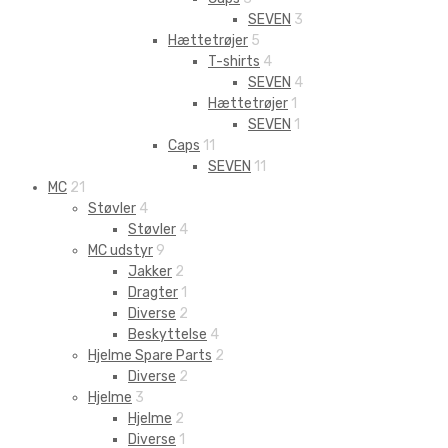
SEVEN
3
Hættetrøjer
5
T-shirts
4
SEVEN
4
Hættetrøjer
1
SEVEN
1
Caps
11
SEVEN
11
MC
21
Støvler
4
Støvler
4
MC udstyr
9
Jakker
2
Dragter
1
Diverse
2
Beskyttelse
4
Hjelme Spare Parts
2
Diverse
2
Hjelme
3
Hjelme
2
Diverse
1