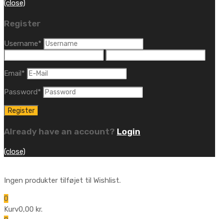
(close)
Register
Username
*
Email
*
Password
*
Already have an account?
Login
(close)
Ingen produkter tilføjet til Wishlist.
0
Kurv
0,00
kr.