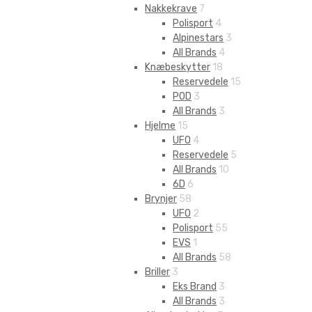
Nakkekrave
7
Polisport
4
Alpinestars
3
All Brands
4
Knæbeskytter
18
Reservedele
15
POD
3
All Brands
3
Hjelme
15
UFO
4
Reservedele
5
All Brands
10
6D
6
Brynjer
58
UFO
2
Polisport
55
EVS
1
All Brands
58
Briller
3
Eks Brand
3
All Brands
3