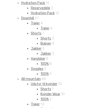
Hydration Pack
15
Reservedele
3
Hydration Pack
12
Downhill
27
Trøjer
4
Trøjer
4
Shorts
7
Shorts
3
Bukser
4
Jakker
3
Jakker
3
Handsker
8
100%
8
Goggles
5
100%
5
All mountain
68
Udstyr til kvinder
13
Shorts
1
Kvinder Wear
10
100%
2
Trøjer
13