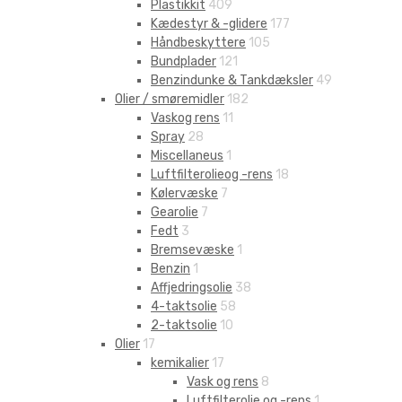
Plastikkit
409
Kædestyr & -glidere
177
Håndbeskyttere
105
Bundplader
121
Benzindunke & Tankdæksler
49
Olier / smøremidler
182
Vaskog rens
11
Spray
28
Miscellaneus
1
Luftfilterolieog -rens
18
Kølervæske
7
Gearolie
7
Fedt
3
Bremsevæske
1
Benzin
1
Affjedringsolie
38
4-taktsolie
58
2-taktsolie
10
Olier
17
kemikalier
17
Vask og rens
8
Luftfilterolie og -rens
1