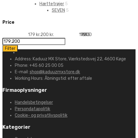
Hættetrøjer
5
SEVEN
5
Price
179 kr.
200 kr.
179
184
190
195
200
Filter
Address:
Kaduuz MX Store, Værkstedsvej 22, 4600 Køge
Phone:
+45 60 25 00 05
E-mail:
shop@kaduuzmxstore.dk
Working Hours:
Åbningstid: efter aftale
Firmaoplysninger
Handelsbetingelser
Persondatapolitik
Cookie- og privatlivspolitik
Kategorier