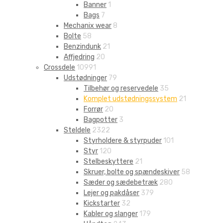
Banner
1
Bags
7
Mechanix wear
8
Bolte
58
Benzindunk
21
Affjedring
20
Crossdele
10991
Udstødninger
79
Tilbehør og reservedele
35
Komplet udstødningssystem
21
Forrør
20
Bagpotter
3
Steldele
2322
Styrholdere & styrpuder
101
Styr
120
Stelbeskyttere
21
Skruer, bolte og spændeskiver
58
Sæder og sædebetræk
280
Lejer og pakdåser
379
Kickstarter
32
Kabler og slanger
179