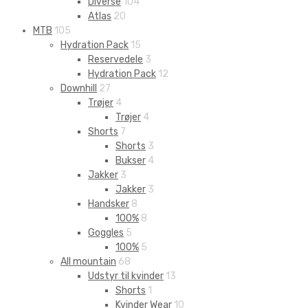
Diverse
104
Atlas
20
MTB
105
Hydration Pack
15
Reservedele
3
Hydration Pack
12
Downhill
27
Trøjer
4
Trøjer
4
Shorts
7
Shorts
3
Bukser
4
Jakker
3
Jakker
3
Handsker
8
100%
8
Goggles
5
100%
5
All mountain
68
Udstyr til kvinder
13
Shorts
1
Kvinder Wear
10