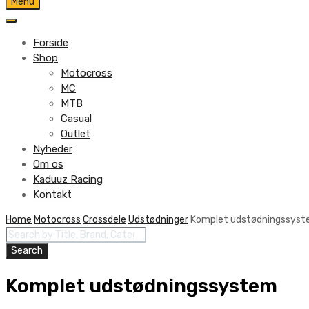
Skip
Menu
to
content
Forside
Shop
Motocross
MC
MTB
Casual
Outlet
Nyheder
Om os
Kaduuz Racing
Kontakt
Skip
Home
Motocross
Crossdele
Udstødninger
Komplet udstødningssys
Products
to
search
content
Search
Komplet udstødningssystem