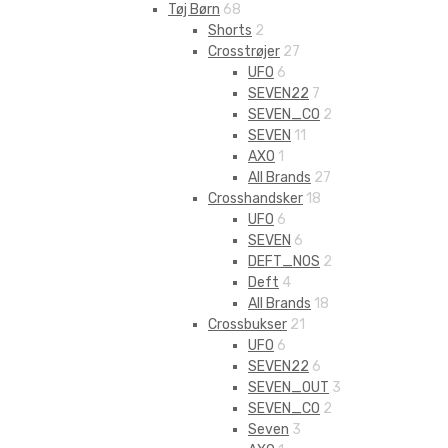
Tøj Børn
68
Shorts
2
Crosstrøjer
27
UFO
6
SEVEN22
7
SEVEN_CO
2
SEVEN
11
AXO
1
All Brands
27
Crosshandsker
18
UFO
6
SEVEN
6
DEFT_NOS
2
Deft
4
All Brands
18
Crossbukser
21
UFO
6
SEVEN22
6
SEVEN_OUT
3
SEVEN_CO
2
Seven
3