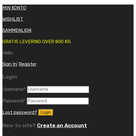
MIN KONTO
WISHLIST
SAMMENLIGN
GRATIS LEVERING OVER 800 KR.
Hello.
Sign In
|
Register
Login
Username
*
Password
*
Lost password?
New to site?
Create an Account