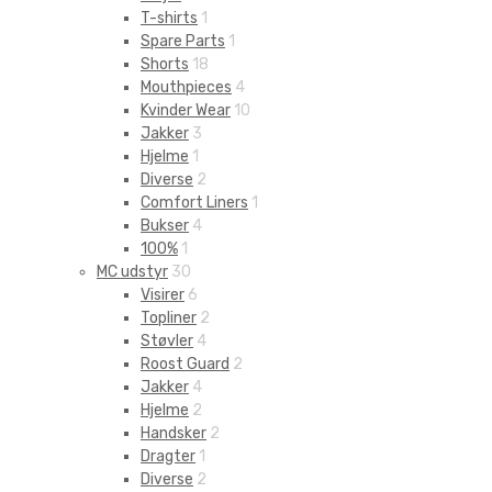
T-shirts
1
Spare Parts
1
Shorts
18
Mouthpieces
4
Kvinder Wear
10
Jakker
3
Hjelme
1
Diverse
2
Comfort Liners
1
Bukser
4
100%
1
MC udstyr
30
Visirer
6
Topliner
2
Støvler
4
Roost Guard
2
Jakker
4
Hjelme
2
Handsker
2
Dragter
1
Diverse
2