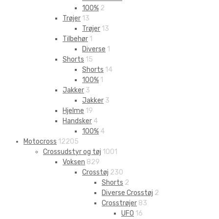
100%
2
Trøjer
13
Trøjer
13
Tilbehør
1
Diverse
1
Shorts
15
Shorts
14
100%
1
Jakker
3
Jakker
3
Hjelme
19
Handsker
4
100%
4
Motocross
12205
Crossudstyr og tøj
1001
Voksen
829
Crosstøj
230
Shorts
2
Diverse Crosstøj
2
Crosstrøjer
83
UFO
16