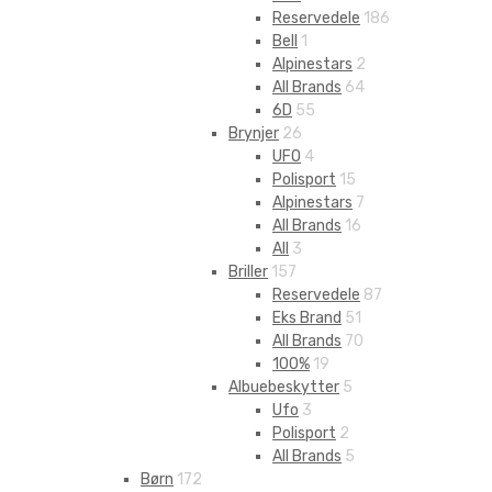
Reservedele
186
Bell
1
Alpinestars
2
All Brands
64
6D
55
Brynjer
26
UFO
4
Polisport
15
Alpinestars
7
All Brands
16
All
3
Briller
157
Reservedele
87
Eks Brand
51
All Brands
70
100%
19
Albuebeskytter
5
Ufo
3
Polisport
2
All Brands
5
Børn
172