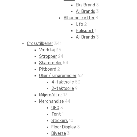
Eks Brand
3
All Brands
3
Albuebeskytter
3
Ufo
2
Polisport
1
All Brands
3
Crosstilbehør
341
Værktøj
35
Stropper
24
Skammeler
54
Pitboard
2
Olier / smøremidler
62
4-taktsolie
53
2-taktsolie
9
Miljømåtter
13
Merchandise
44
UFO
3
Tent
1
Stickers
10
Floor Display
3
Diverse
3