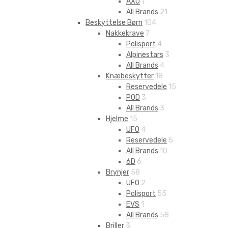
AXO
1
All Brands
21
Beskyttelse Børn
104
Nakkekrave
7
Polisport
4
Alpinestars
3
All Brands
4
Knæbeskytter
18
Reservedele
15
POD
3
All Brands
3
Hjelme
15
UFO
4
Reservedele
5
All Brands
10
6D
6
Brynjer
58
UFO
2
Polisport
55
EVS
1
All Brands
58
Briller
3