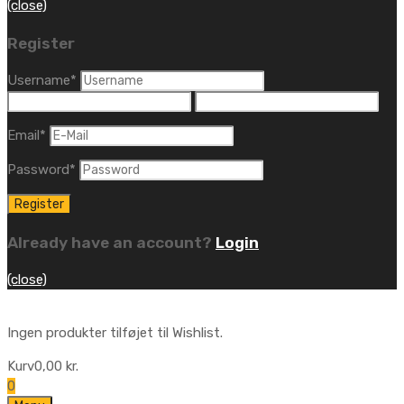
(close)
Register
Username
*
Email
*
Password
*
Already have an account?
Login
(close)
Ingen produkter tilføjet til Wishlist.
Kurv
0,00
kr.
0