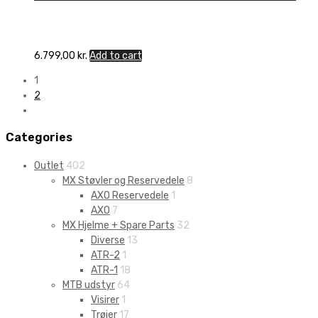
6.799,00
kr.
Add to cart
1
2
Categories
Outlet
402
MX Støvler og Reservedele
8
AXO Reservedele
1
AXO
7
MX Hjelme + Spare Parts
32
Diverse
13
ATR-2
1
ATR-1
18
MTB udstyr
64
Visirer
1
Trøjer
17