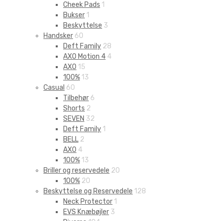
Cheek Pads
1
Bukser
1
Beskyttelse
3
Handsker
60
Deft Family
28
AXO Motion 4
4
AXO
15
100%
13
Casual
60
Tilbehør
6
Shorts
2
SEVEN
32
Deft Family
1
BELL
2
AXO
4
100%
13
Briller og reservedele
20
100%
20
Beskyttelse og Reservedele
128
Neck Protector
1
EVS Knæbøjler
3