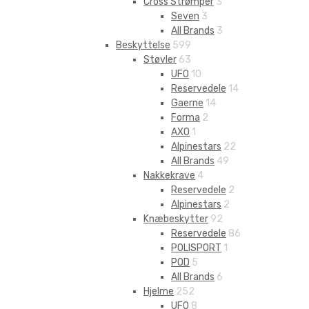
Cross Strømper
3
Seven
3
All Brands
3
Beskyttelse
599
Støvler
63
UFO
10
Reservedele
14
Gaerne
14
Forma
2
AXO
1
Alpinestars
22
All Brands
49
Nakkekrave
4
Reservedele
2
Alpinestars
2
Knæbeskytter
92
Reservedele
86
POLISPORT
1
POD
5
All Brands
6
Hjelme
252
UFO
8