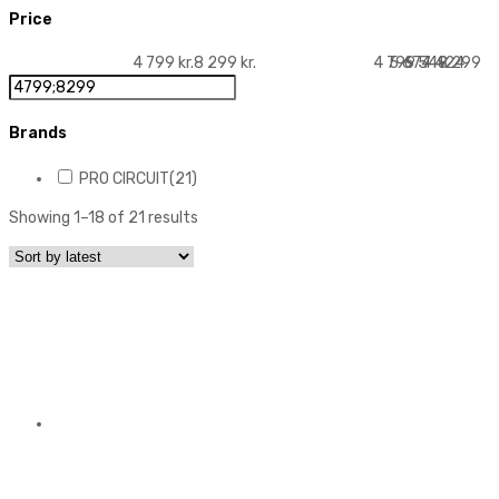
Price
4 799 kr.
8 299 kr.
4 799
5 674
6 549
7 424
8 299
Brands
PRO CIRCUIT
(21)
Showing 1–18 of 21 results