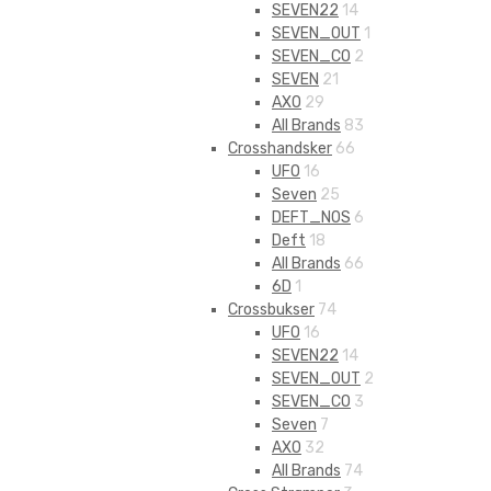
SEVEN22
14
SEVEN_OUT
1
SEVEN_CO
2
SEVEN
21
AXO
29
All Brands
83
Crosshandsker
66
UFO
16
Seven
25
DEFT_NOS
6
Deft
18
All Brands
66
6D
1
Crossbukser
74
UFO
16
SEVEN22
14
SEVEN_OUT
2
SEVEN_CO
3
Seven
7
AXO
32
All Brands
74