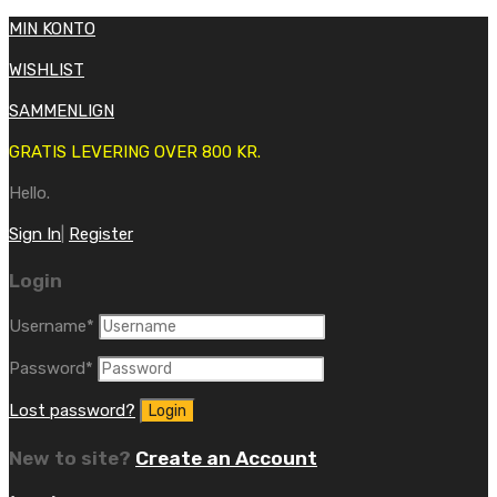
MIN KONTO
WISHLIST
SAMMENLIGN
GRATIS LEVERING OVER 800 KR.
Hello.
Sign In
|
Register
Login
Username
*
Password
*
Lost password?
New to site?
Create an Account