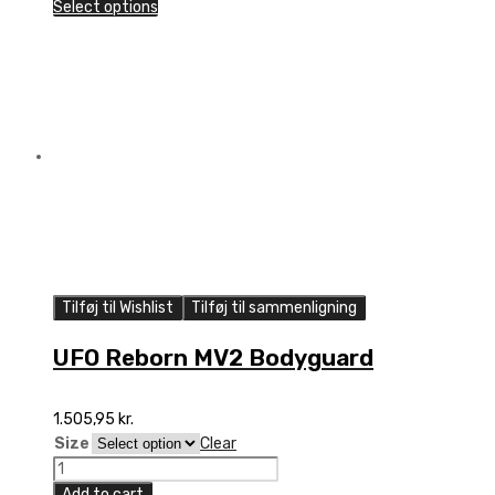
MV3
Select options
Safety
Jacket
quantity
Tilføj til Wishlist
Tilføj til sammenligning
UFO Reborn MV2 Bodyguard
1.505,95
kr.
Size
Clear
UFO
Reborn
Add to cart