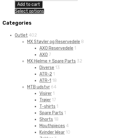
Reborn
Add to cart
MV1
Select options
Bodyguard
quantity
Categories
Outlet
402
MX Støvler og Reservedele
8
AXO Reservedele
1
AXO
7
MX Hjelme + Spare Parts
32
Diverse
13
ATR-2
1
ATR-1
18
MTB udstyr
64
Visirer
1
Trøjer
17
T-shirts
1
Spare Parts
1
Shorts
18
Mouthpieces
4
Kvinder Wear
10