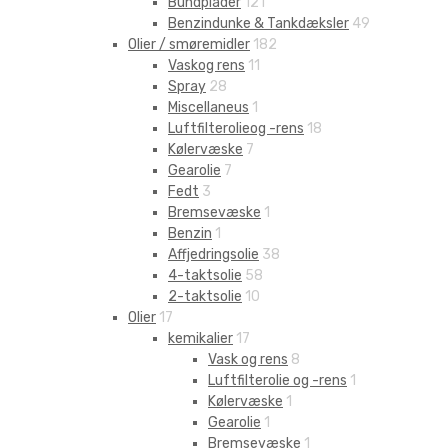
Bundplader
121
Benzindunke & Tankdæksler
49
Olier / smøremidler
182
Vaskog rens
11
Spray
28
Miscellaneus
1
Luftfilterolieog -rens
18
Kølervæske
7
Gearolie
7
Fedt
3
Bremsevæske
1
Benzin
1
Affjedringsolie
38
4-taktsolie
58
2-taktsolie
10
Olier
17
kemikalier
17
Vask og rens
8
Luftfilterolie og -rens
1
Kølervæske
1
Gearolie
1
Bremsevæske
1