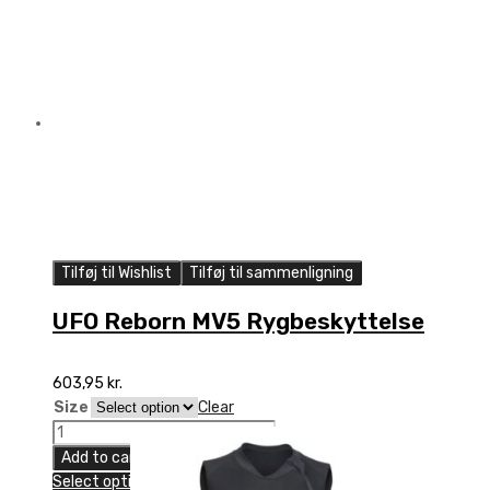
Tilføj til Wishlist
Tilføj til sammenligning
UFO Reborn MV5 Rygbeskyttelse
603,95
kr.
Size
Clear
UFO
Reborn
Add to cart
MV5
Select options