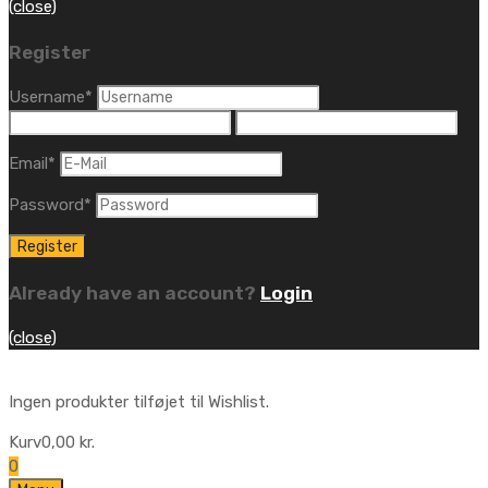
(close)
Register
Username
*
Email
*
Password
*
Already have an account?
Login
(close)
Ingen produkter tilføjet til Wishlist.
Kurv
0,00
kr.
0