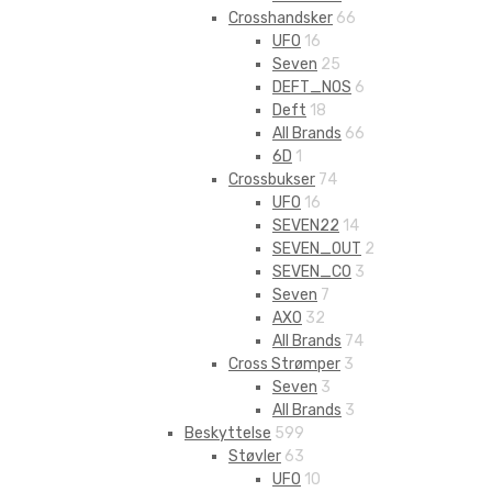
Crosshandsker
66
UFO
16
Seven
25
DEFT_NOS
6
Deft
18
All Brands
66
6D
1
Crossbukser
74
UFO
16
SEVEN22
14
SEVEN_OUT
2
SEVEN_CO
3
Seven
7
AXO
32
All Brands
74
Cross Strømper
3
Seven
3
All Brands
3
Beskyttelse
599
Støvler
63
UFO
10