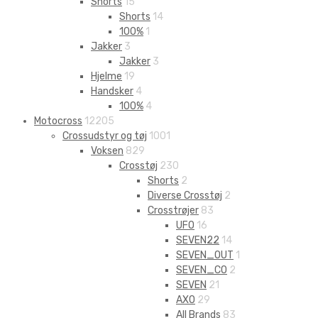
Shorts
15
Shorts
14
100%
1
Jakker
3
Jakker
3
Hjelme
19
Handsker
4
100%
4
Motocross
12205
Crossudstyr og tøj
1001
Voksen
829
Crosstøj
230
Shorts
2
Diverse Crosstøj
2
Crosstrøjer
83
UFO
16
SEVEN22
14
SEVEN_OUT
1
SEVEN_CO
2
SEVEN
21
AXO
29
All Brands
83