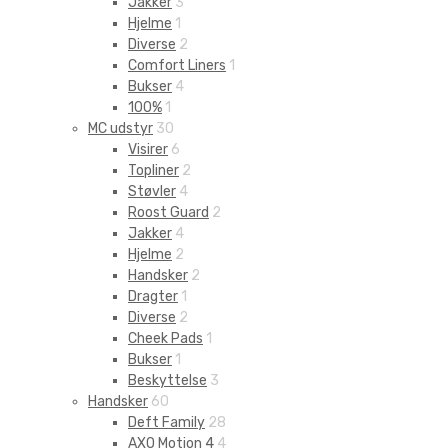
Jakker
3
Hjelme
1
Diverse
2
Comfort Liners
1
Bukser
4
100%
1
MC udstyr
30
Visirer
6
Topliner
2
Støvler
4
Roost Guard
2
Jakker
4
Hjelme
2
Handsker
2
Dragter
1
Diverse
2
Cheek Pads
1
Bukser
1
Beskyttelse
3
Handsker
60
Deft Family
28
AXO Motion 4
4