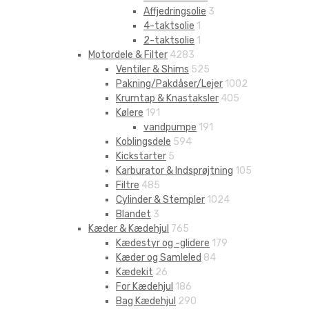
Affjedringsolie
3
4-taktsolie
1
2-taktsolie
1
Motordele & Filter
4283
Ventiler & Shims
525
Pakning/Pakdåser/Lejer
1002
Krumtap & Knastaksler
405
Kølere
191
vandpumpe
191
Koblingsdele
594
Kickstarter
5
Karburator & Indsprøjtning
105
Filtre
485
Cylinder & Stempler
1024
Blandet
3
Kæder & Kædehjul
765
Kædestyr og -glidere
179
Kæder og Samleled
84
Kædekit
26
For Kædehjul
186
Bag Kædehjul
290