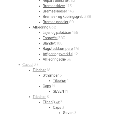
Reparationssæt
32
Bremseskiver
173
Bremseklodser
143
Bremse- og koblingsgreb
288
Bremse pedaler
80
Affjedring
862
Lejer og pakdåser
155
Forgaffel
383
Blandet
100
Bagstøddæmpere
176
Affjedringsværktøj
12
Affjedringsolie
36
Casual
27
Tilbehør
16
Strømper
5
Tilbehør
1
Caps
11
SEVEN
11
Tilbehør
3
Tilbehï¿½r
3
Caps
3
Seven
3