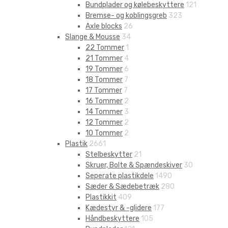
Bundplader og kølebeskyttere
121
Bremse- og koblingsgreb
323
Axle blocks
26
Slange & Mousse
34
22 Tommer
1
21 Tommer
4
19 Tommer
6
18 Tommer
7
17 Tommer
7
16 Tommer
2
14 Tommer
3
12 Tommer
2
10 Tommer
2
Plastik
2661
Stelbeskytter
21
Skruer, Bolte & Spændeskiver
30
Seperate plastikdele
1490
Sæder & Sædebetræk
280
Plastikkit
409
Kædestyr & -glidere
177
Håndbeskyttere
105