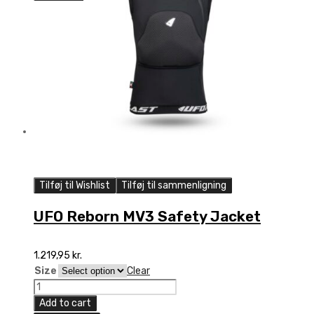
Rygbeskyttelse
quantity
Tilføj til Wishlist
Tilføj til sammenligning
UFO Reborn MV3 Safety Jacket
1.219,95
kr.
Size
Clear
UFO
Reborn
Add to cart