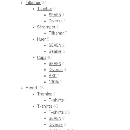
Tilbehør
24
Tilbehør
2
SEVEN
1
Diverse
1
Strømper
7
Tilbehør
7
Huer
5
SEVEN
2
Beanie
3
Caps
10
SEVEN
4
Diverse
4
AXO
1
100%
1
Mænd
115
Træning
1
T-shirts
1
T-shirts
43
T-shirts
23
SEVEN
9
Diverse
2