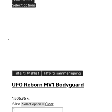
MV2
Select options
Bodyguard
quantity
Tilføj til Wishlist
Tilføj til sammenligning
UFO Reborn MV1 Bodyguard
1.505,95
kr.
Size
Clear
UFO