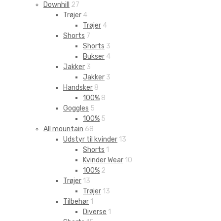
Downhill
27
Trøjer
4
Trøjer
4
Shorts
7
Shorts
3
Bukser
4
Jakker
3
Jakker
3
Handsker
8
100%
8
Goggles
5
100%
5
All mountain
68
Udstyr til kvinder
13
Shorts
1
Kvinder Wear
10
100%
2
Trøjer
13
Trøjer
13
Tilbehør
1
Diverse
1