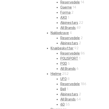
Reservedele
14
Gaerne
14
Forma
2
AXO
1
Alpinestars
22
All Brands
49
Nakkekrave
4
Reservedele
2
Alpinestars
2
Knæbeskytter
92
Reservedele
86
POLISPORT
1
POD
5
All Brands
6
Hjelme
252
UFO
8
Reservedele
186
Bell
1
Alpinestars
2
All Brands
64
6D
55