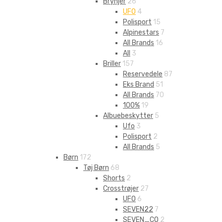
Brynjer
26
UFO
4
Polisport
15
Alpinestars
7
All Brands
16
All
3
Briller
157
Reservedele
87
Eks Brand
51
All Brands
70
100%
19
Albuebeskytter
5
Ufo
3
Polisport
2
All Brands
5
Børn
172
Tøj Børn
68
Shorts
2
Crosstrøjer
27
UFO
6
SEVEN22
7
SEVEN_CO
2