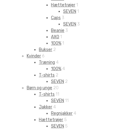
Hættetrøjer
1
SEVEN
1
Caps
3
SEVEN
3
Beanie
3
AXO
1
100%
1
Bukser
2
Kvinder
6
Træning
4
100%
4
T-shirts
2
SEVEN
2
Børn og unge
20
T-shirts
11
SEVEN
11
Jakker
4
Regnjakker
4
Hættetrøjer
5
SEVEN
5