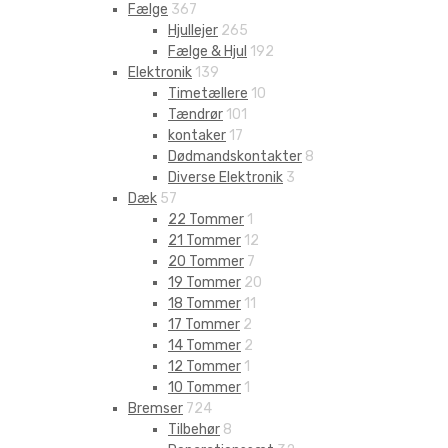
Fælge
367
Hjullejer
265
Fælge & Hjul
192
Elektronik
139
Timetællere
10
Tændrør
101
kontaker
17
Dødmandskontakter
8
Diverse Elektronik
3
Dæk
57
22 Tommer
1
21 Tommer
12
20 Tommer
7
19 Tommer
20
18 Tommer
11
17 Tommer
2
14 Tommer
2
12 Tommer
1
10 Tommer
1
Bremser
724
Tilbehør
8