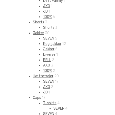
Deft Family
1
AXO
1
6D
1
100%
6
Shorts
3
Shorts
3
Jakker
30
SEVEN
5
Regnjakker
12
Jakker
5
Diverse
1
BELL
2
AXO
3
100%
2
Hættetrøjer
20
SEVEN
17
AXO
2
6D
1
Caps
17
T-shirts
4
SEVEN
4
SEVEN
4