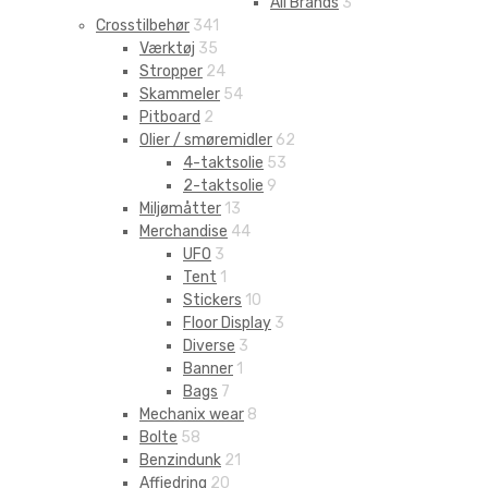
All Brands
3
Crosstilbehør
341
Værktøj
35
Stropper
24
Skammeler
54
Pitboard
2
Olier / smøremidler
62
4-taktsolie
53
2-taktsolie
9
Miljømåtter
13
Merchandise
44
UFO
3
Tent
1
Stickers
10
Floor Display
3
Diverse
3
Banner
1
Bags
7
Mechanix wear
8
Bolte
58
Benzindunk
21
Affjedring
20