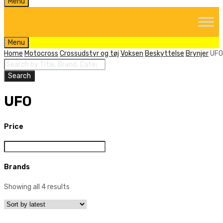
Skip
Menu
to
content
Skip
Menu
to
Home
Motocross
Crossudstyr og tøj
Voksen
Beskyttelse
Brynjer
UFO
content
Products
search
Search
UFO
Price
Brands
Showing all 4 results