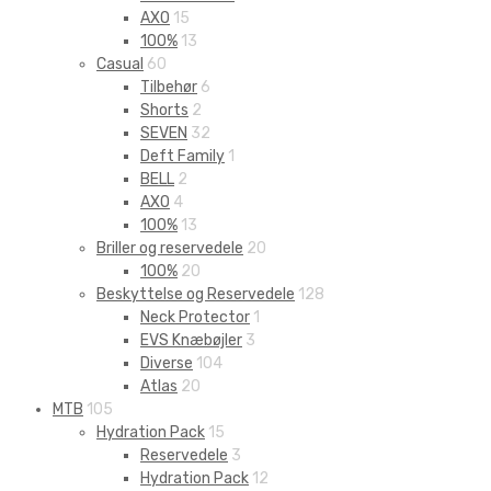
AXO
15
100%
13
Casual
60
Tilbehør
6
Shorts
2
SEVEN
32
Deft Family
1
BELL
2
AXO
4
100%
13
Briller og reservedele
20
100%
20
Beskyttelse og Reservedele
128
Neck Protector
1
EVS Knæbøjler
3
Diverse
104
Atlas
20
MTB
105
Hydration Pack
15
Reservedele
3
Hydration Pack
12