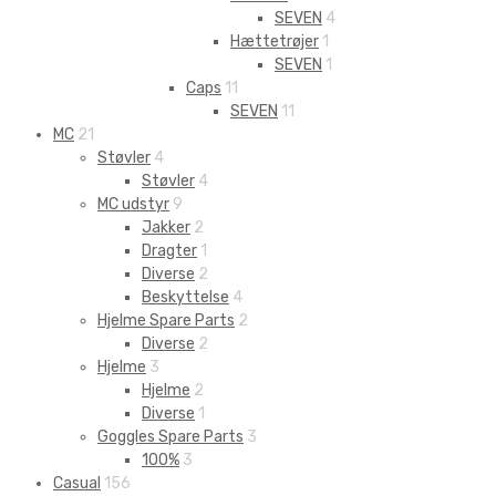
SEVEN
4
Hættetrøjer
1
SEVEN
1
Caps
11
SEVEN
11
MC
21
Støvler
4
Støvler
4
MC udstyr
9
Jakker
2
Dragter
1
Diverse
2
Beskyttelse
4
Hjelme Spare Parts
2
Diverse
2
Hjelme
3
Hjelme
2
Diverse
1
Goggles Spare Parts
3
100%
3
Casual
156