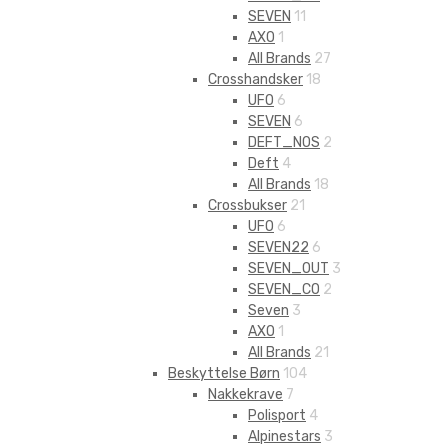
SEVEN
11
AXO
1
All Brands
27
Crosshandsker
18
UFO
6
SEVEN
6
DEFT_NOS
2
Deft
4
All Brands
18
Crossbukser
21
UFO
6
SEVEN22
6
SEVEN_OUT
3
SEVEN_CO
2
Seven
3
AXO
1
All Brands
21
Beskyttelse Børn
104
Nakkekrave
7
Polisport
4
Alpinestars
3