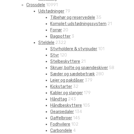
Crossdele
10991
Udstødninger
79
Tilbehør og reservedele
35
Komplet udstødningssystem
21
Forrør
20
Bagpotter
3
Steldele
2322
Styrholdere & styrpuder
101
Styr
120
Stelbeskyttere
21
Skruer, bolte og spændeskiver
58
Sæder og sædebetræk
280
Lejer og pakdåser
379
Kickstarter
32
Kabler og slanger
179
Håndtag
243
Håndbeskyttere
105
Gearpedaler
134
Gaffelbroer
145
Fodhvilere
102
Carbondele
4