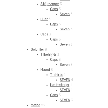
Strï¿½mper
3
Caps
3
Seven
3
Huer
3
Caps
3
Seven
3
Caps
3
Caps
3
Seven
3
Solbriller
8
Tilbehï¿½r
3
Caps
3
Seven
3
Mænd
8
T-shirts
4
SEVEN
4
Hættetrøjer
1
SEVEN
1
Caps
3
SEVEN
3
Mænd
22