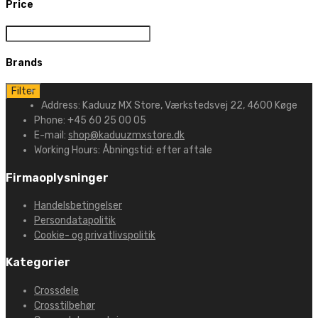
Price
Brands
Filter
Address:
Kaduuz MX Store, Værkstedsvej 22, 4600 Køge
Phone:
+45 60 25 00 05
E-mail:
shop@kaduuzmxstore.dk
Working Hours:
Åbningstid: efter aftale
Firmaoplysninger
Handelsbetingelser
Persondatapolitik
Cookie- og privatlivspolitik
Kategorier
Crossdele
Crosstilbehør