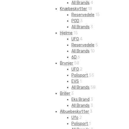
All Brands
4
Knæbeskytter
18
Reservedele
15
POD
3
All Brands
3
Hjelme
15
UFO
4
Reservedele
5
All Brands
10
6D
6
Brynjer
58
UFO
2
Polisport
55
EVS
1
All Brands
58
Briller
3
Eks Brand
3
All Brands
3
Albuebeskytter
3
Ufo
2
Polisport
1