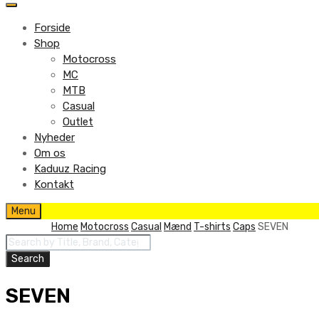
to
content
Forside
Shop
Motocross
MC
MTB
Casual
Outlet
Nyheder
Om os
Kaduuz Racing
Kontakt
Skip
Menu
to
Home
Motocross
Casual
Mænd
T-shirts
Caps
SEVEN
content
Products
search
Search
SEVEN