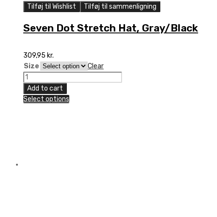
Tilføj til Wishlist
Tilføj til sammenligning
Seven Dot Stretch Hat, Gray/Black
309,95
kr.
Size
Clear
Seven
Dot
Add to cart
Stretch
Select options
Hat,
Gray/Black
quantity