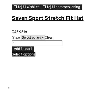
Tilføj til Wishlist
Tilføj til sammenligning
Seven Sport Stretch Fit Hat
345,95
kr.
Size
Clear
Seven
Sport
Add to cart
Stretch
Select options
Fit
Hat
quantity