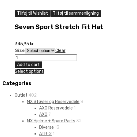
Tilføj til Wishlist
Tilføj til sammenligning
Seven Sport Stretch Fit Hat
345,95
kr.
Size
Clear
Seven
Sport
Add to cart
Stretch
Select options
Fit
Hat
Categories
quantity
Outlet
402
MX Støvler og Reservedele
8
AXO Reservedele
1
AXO
7
MX Hjelme + Spare Parts
32
Diverse
13
ATR-2
1