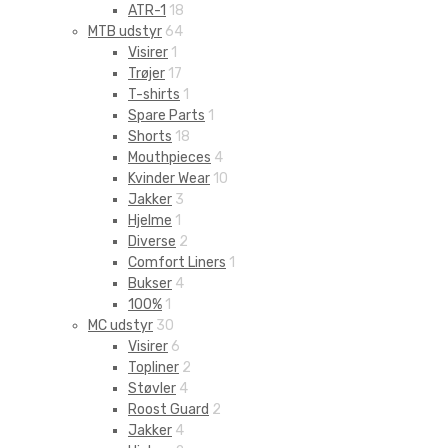
ATR-1
18
MTB udstyr
64
Visirer
1
Trøjer
17
T-shirts
1
Spare Parts
1
Shorts
18
Mouthpieces
4
Kvinder Wear
10
Jakker
3
Hjelme
1
Diverse
2
Comfort Liners
1
Bukser
4
100%
1
MC udstyr
30
Visirer
6
Topliner
2
Støvler
4
Roost Guard
2
Jakker
4