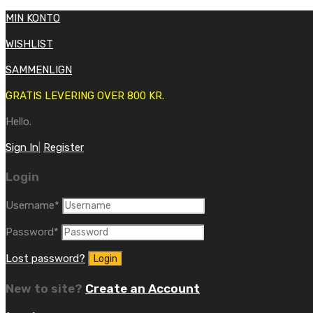
MIN KONTO
WISHLIST
SAMMENLIGN
GRATIS LEVERING OVER 800 KR.
Hello.
Sign In
|
Register
Login
Username
*
Password
*
Lost password?
New to site?
Create an Account