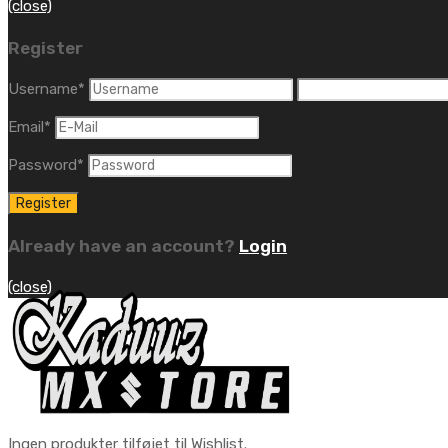
(close)
Register
Username
*
Email
*
Password
*
Already have an account?
Login
(close)
Ingen produkter tilføjet til Wishlist.