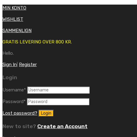
MIN KONTO
WISHLIST
SAMMENLIGN
GRATIS LEVERING OVER 800 KR.
Hello.
Sign In
|
Register
Login
Username
*
Password
*
Lost password?
New to site?
Create an Account