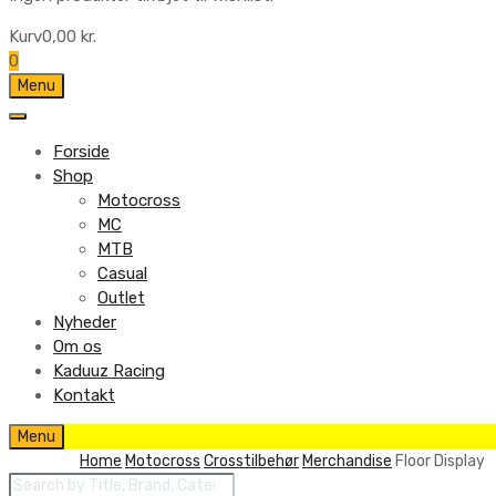
Kurv
0,00
kr.
0
Skip
Menu
to
content
Forside
Shop
Motocross
MC
MTB
Casual
Outlet
Nyheder
Om os
Kaduuz Racing
Kontakt
Skip
Menu
to
Home
Motocross
Crosstilbehør
Merchandise
Floor Display
content
Products