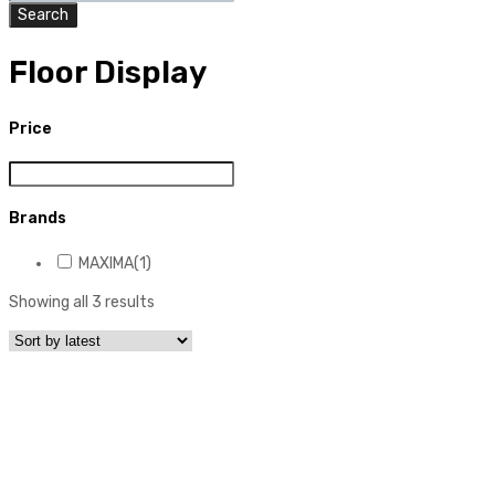
search
Search
Floor Display
Price
Brands
MAXIMA
(1)
Showing all 3 results