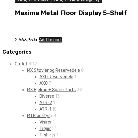
Maxima Metal Floor Display 5-Shelf
2.663,95
kr.
Add to cart
Categories
Outlet
402
MX Støvler og Reservedele
8
AXO Reservedele
1
AXO
7
MX Hjelme + Spare Parts
32
Diverse
13
ATR-2
1
ATR-1
18
MTB udstyr
64
Visirer
1
Trøjer
17
T-shirts
1