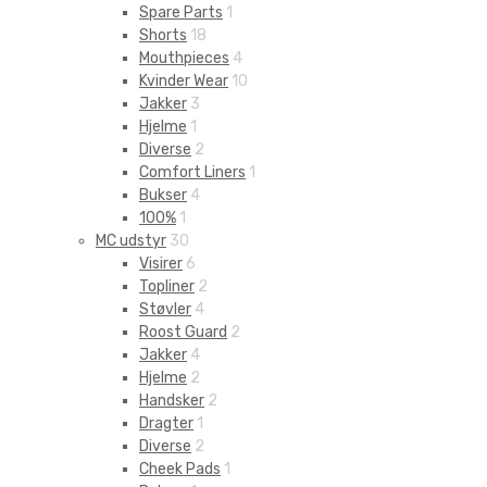
Spare Parts
1
Shorts
18
Mouthpieces
4
Kvinder Wear
10
Jakker
3
Hjelme
1
Diverse
2
Comfort Liners
1
Bukser
4
100%
1
MC udstyr
30
Visirer
6
Topliner
2
Støvler
4
Roost Guard
2
Jakker
4
Hjelme
2
Handsker
2
Dragter
1
Diverse
2
Cheek Pads
1