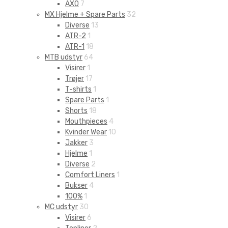
AXO
7
MX Hjelme + Spare Parts
32
Diverse
13
ATR-2
1
ATR-1
18
MTB udstyr
64
Visirer
1
Trøjer
17
T-shirts
1
Spare Parts
1
Shorts
18
Mouthpieces
4
Kvinder Wear
10
Jakker
3
Hjelme
1
Diverse
2
Comfort Liners
1
Bukser
4
100%
1
MC udstyr
30
Visirer
6