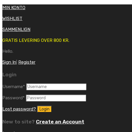
MIN KONTO
WISHLIST
SAMMENLIGN
GRATIS LEVERING OVER 800 KR.
Hello.
Sign In
|
Register
Login
Username
*
Password
*
Lost password?
New to site?
Create an Account