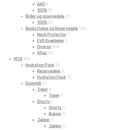
AXO
4
100%
13
Briller og reservedele
20
100%
20
Beskyttelse og Reservedele
128
Neck Protector
1
EVS Knæbøjler
3
Diverse
104
Atlas
20
MTB
105
Hydration Pack
15
Reservedele
3
Hydration Pack
12
Downhill
27
Trøjer
4
Trøjer
4
Shorts
7
Shorts
3
Bukser
4
Jakker
3
Jakker
3