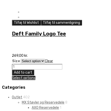
Tilføj til Wishlist
Tilføj til sammenligning
Deft Family Logo Tee
269,00
kr.
Size
Clear
Deft
Family
Add to cart
Logo
Select options
Tee
quantity
Categories
Outlet
402
MX Støvler og Reservedele
8
AXO Reservedele
1