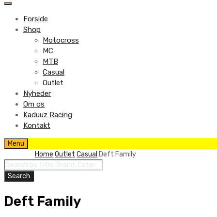
to
content
Forside
Shop
Motocross
MC
MTB
Casual
Outlet
Nyheder
Om os
Kaduuz Racing
Kontakt
Skip
Menu
to
Home
Outlet
Casual
Deft Family
content
Products
search
Search
Deft Family