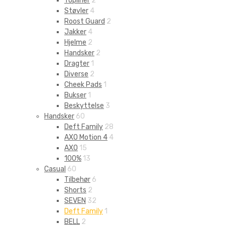
Topliner
2
Støvler
4
Roost Guard
2
Jakker
4
Hjelme
2
Handsker
2
Dragter
1
Diverse
2
Cheek Pads
1
Bukser
1
Beskyttelse
3
Handsker
60
Deft Family
28
AXO Motion 4
4
AXO
15
100%
13
Casual
60
Tilbehør
6
Shorts
2
SEVEN
32
Deft Family
1
BELL
2