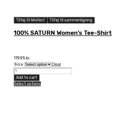
Tilføj til Wishlist
Tilføj til sammenligning
100% SATURN Women’s Tee-Shirt
119,95
kr.
Size
Clear
100%
SATURN
Add to cart
Women's
Select options
Tee-
Shirt
quantity