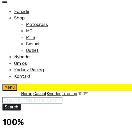
to
content
Forside
Shop
Motocross
MC
MTB
Casual
Outlet
Nyheder
Om os
Kaduuz Racing
Kontakt
Skip
Menu
to
Home
Casual
Kvinder
Træning
100%
content
Products
search
Search
100%