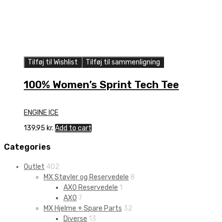
Tilføj til Wishlist
Tilføj til sammenligning
100% Women’s Sprint Tech Tee
ENGINE ICE
139,95
kr.
Add to cart
Categories
Outlet
402
MX Støvler og Reservedele
8
AXO Reservedele
1
AXO
7
MX Hjelme + Spare Parts
32
Diverse
13