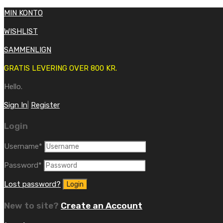
MIN KONTO
WISHLIST
SAMMENLIGN
GRATIS LEVERING OVER 800 KR.
Hello.
Sign In
|
Register
Login
Username
*
Password
*
Lost password?
New to site?
Create an Account