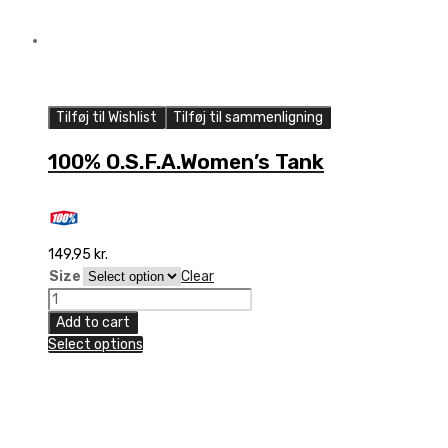
Tilføj til Wishlist
Tilføj til sammenligning
100% O.S.F.A.Women’s Tank
149,95
kr.
Size
Clear
100%
O.S.F.A.Women's
Add to cart
Tank
Select options
quantity