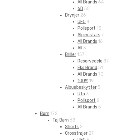
All Brands
64
6D
55
Brynjer
26
UFO
4
Polisport
15
Alpinestars
7
All Brands
16
All
3
Briller
157
Reservedele
87
Eks Brand
51
All Brands
70
100%
19
Albuebeskytter
5
Ufo
3
Polisport
2
All Brands
5
Børn
172
Tøj Børn
68
Shorts
2
Crosstrøjer
27
UFO
6