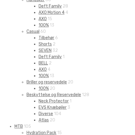
Deft Family
28
AXO Motion 4
4
AXO
15
100%
13
Casual
60
Tilbehør
6
Shorts
2
SEVEN
32
Deft Family
1
BELL
2
AXO
4
100%
13
Briller og reservedele
20
100%
20
Beskyttelse og Reservedele
128
Neck Protector
1
EVS Knæbøjler
3
Diverse
104
Atlas
20
MTB
105
Hydration Pack
15