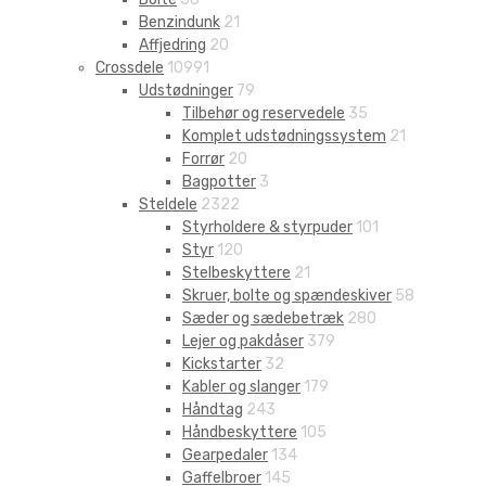
Benzindunk
21
Affjedring
20
Crossdele
10991
Udstødninger
79
Tilbehør og reservedele
35
Komplet udstødningssystem
21
Forrør
20
Bagpotter
3
Steldele
2322
Styrholdere & styrpuder
101
Styr
120
Stelbeskyttere
21
Skruer, bolte og spændeskiver
58
Sæder og sædebetræk
280
Lejer og pakdåser
379
Kickstarter
32
Kabler og slanger
179
Håndtag
243
Håndbeskyttere
105
Gearpedaler
134
Gaffelbroer
145