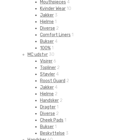
Mouthpieces
4
Kvinder Wear
10
Jakker
3
Hjelme
1
Diverse
2
Comfort Liners
1
Bukser
4
100%
1
MC udstyr
30
Visirer
6
Topliner
2
Støvler
4
Roost Guard
2
Jakker
4
Hjelme
2
Handsker
2
Dragter
1
Diverse
2
Cheek Pads
1
Bukser
1
Beskyttelse
3
Handsker
60