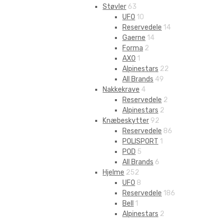
Støvler
63
UFO
10
Reservedele
14
Gaerne
14
Forma
2
AXO
1
Alpinestars
22
All Brands
49
Nakkekrave
4
Reservedele
2
Alpinestars
2
Knæbeskytter
92
Reservedele
86
POLISPORT
1
POD
5
All Brands
6
Hjelme
252
UFO
8
Reservedele
186
Bell
1
Alpinestars
2