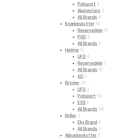
Polisport
4
Alpinestars
3
All Brands
4
Knæbeskytter
18
Reservedele
15
POD
3
All Brands
3
Hjelme
15
UFO
4
Reservedele
5
All Brands
10
6D
6
Brynjer
58
UFO
2
Polisport
55
EVS
1
All Brands
58
Briller
3
Eks Brand
3
All Brands
3
Albuebeskytter
3