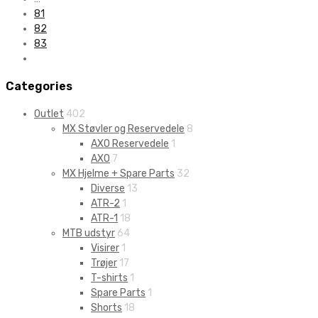
81
82
83
Categories
Outlet
402
MX Støvler og Reservedele
8
AXO Reservedele
1
AXO
7
MX Hjelme + Spare Parts
32
Diverse
13
ATR-2
1
ATR-1
18
MTB udstyr
64
Visirer
1
Trøjer
17
T-shirts
1
Spare Parts
1
Shorts
18