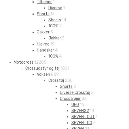
Tilbehør
1
Diverse
1
Shorts
15
Shorts
14
100%
1
Jakker
3
Jakker
3
Hjelme
19
Handsker
4
100%
4
Motocross
12205
Crossudstyr og tøj
1001
Voksen
829
Crosstøj
230
Shorts
2
Diverse Crosstøj
2
Crosstrøjer
83
UFO
16
SEVEN22
14
SEVEN_OUT
1
SEVEN_CO
2
SEVEN
21