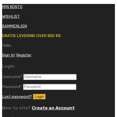
MIN KONTO
WISHLIST
SAMMENLIGN
GRATIS LEVERING OVER 800 KR.
Hello.
Sign In
|
Register
Login
Username
*
Password
*
Lost password?
New to site?
Create an Account