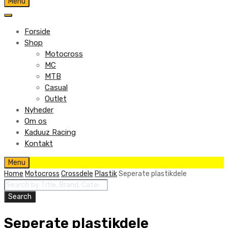
Skip
Menu
to
content
Forside
Shop
Motocross
MC
MTB
Casual
Outlet
Nyheder
Om os
Kaduuz Racing
Kontakt
Skip
Menu
to
Home
Motocross
Crossdele
Plastik
Seperate plastikdele
content
Products
search
Search
Seperate plastikdele