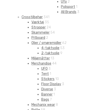
Ufo
2
Polisport
1
All Brands
3
Crosstilbehør
341
Værktøj
35
Stropper
24
Skammeler
54
Pitboard
2
Olier / smøremidler
62
4-taktsolie
53
2-taktsolie
9
Miljømåtter
13
Merchandise
44
UFO
3
Tent
1
Stickers
10
Floor Display
3
Diverse
3
Banner
1
Bags
7
Mechanix wear
8
Bolte
58