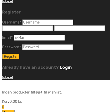
(close)
Register
Username
*
Email
*
Password
*
Already have an account?
Login
(close)
Ingen produkter tilføjet til Wishlist.
Kurv
0,00
kr.
0