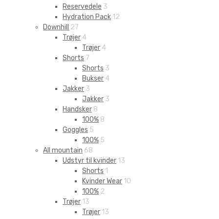
Reservedele
3
Hydration Pack
12
Downhill
27
Trøjer
4
Trøjer
4
Shorts
7
Shorts
3
Bukser
4
Jakker
3
Jakker
3
Handsker
8
100%
8
Goggles
5
100%
5
All mountain
68
Udstyr til kvinder
13
Shorts
1
Kvinder Wear
10
100%
2
Trøjer
13
Trøjer
13