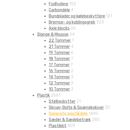
Fodhvilere
102
Carbondele
4
Bundplader og kølebeskyttere
121
Bremse- og koblingsgreb
323
Axle blocks
26
Slange & Mousse
34
22 Tommer
1
21 Tommer
4
19 Tommer
6
18 Tommer
7
17 Tommer
7
16 Tommer
2
14 Tommer
3
12 Tommer
2
10 Tommer
2
Plastik
2661
Stelbeskytter
21
Skruer, Bolte & Spændeskiver
30
Seperate plastikdele
1490
Sæder & Sædebetræk
280
Plastikkit
409