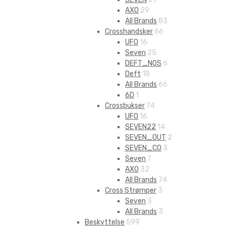
AXO
29
All Brands
83
Crosshandsker
66
UFO
16
Seven
25
DEFT_NOS
6
Deft
18
All Brands
66
6D
1
Crossbukser
74
UFO
16
SEVEN22
14
SEVEN_OUT
2
SEVEN_CO
3
Seven
7
AXO
32
All Brands
74
Cross Strømper
3
Seven
3
All Brands
3
Beskyttelse
599