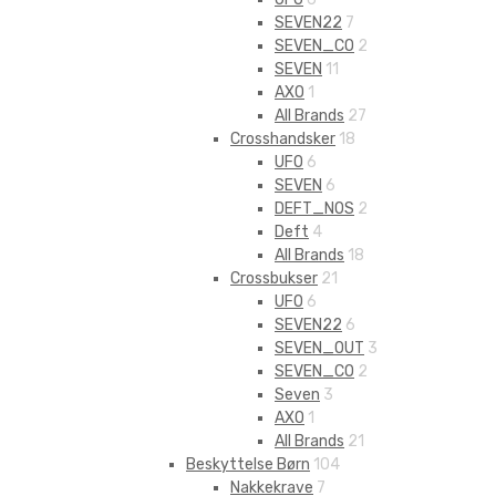
SEVEN22
7
SEVEN_CO
2
SEVEN
11
AXO
1
All Brands
27
Crosshandsker
18
UFO
6
SEVEN
6
DEFT_NOS
2
Deft
4
All Brands
18
Crossbukser
21
UFO
6
SEVEN22
6
SEVEN_OUT
3
SEVEN_CO
2
Seven
3
AXO
1
All Brands
21
Beskyttelse Børn
104
Nakkekrave
7