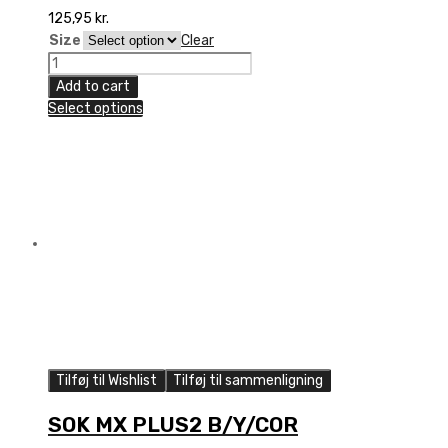
125,95
kr.
Size
Clear
6D
Bicycle
Add to cart
Socks,
Select options
Black
quantity
Tilføj til Wishlist
Tilføj til sammenligning
SOK MX PLUS2 B/Y/COR