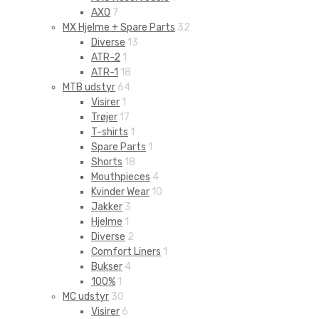
AXO
7
MX Hjelme + Spare Parts
32
Diverse
13
ATR-2
1
ATR-1
18
MTB udstyr
64
Visirer
1
Trøjer
17
T-shirts
1
Spare Parts
1
Shorts
18
Mouthpieces
4
Kvinder Wear
10
Jakker
3
Hjelme
1
Diverse
2
Comfort Liners
1
Bukser
4
100%
1
MC udstyr
30
Visirer
6