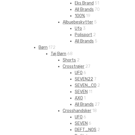
Eks Brand
51
All Brands
70
100%
19
Albuebeskytter
5
Ufo
3
Polisport
2
All Brands
5
Børn
172
Tøj Børn
68
Shorts
2
Crosstrøjer
27
UFO
6
SEVEN22
7
SEVEN_CO
2
SEVEN
11
AXO
1
All Brands
27
Crosshandsker
18
UFO
6
SEVEN
6
DEFT_NOS
2