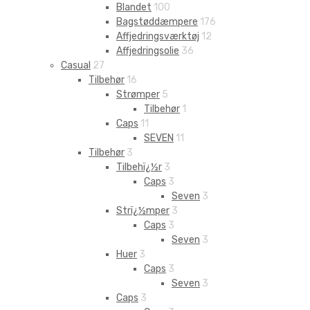
Blandet
100
Bagstøddæmpere
176
Affjedringsværktøj
12
Affjedringsolie
36
Casual
27
Tilbehør
16
Strømper
5
Tilbehør
1
Caps
11
SEVEN
11
Tilbehør
3
Tilbehï¿½r
3
Caps
3
Seven
3
Strï¿½mper
3
Caps
3
Seven
3
Huer
3
Caps
3
Seven
3
Caps
3