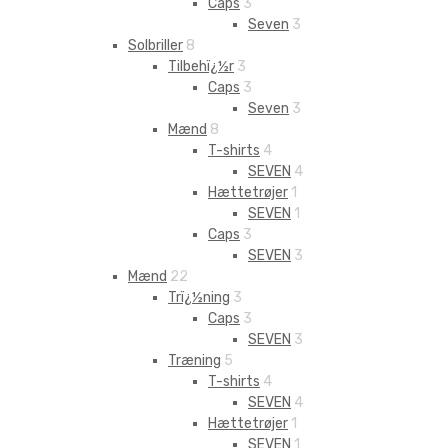
Caps
3
Seven
3
Solbriller
8
Tilbehï¿½r
3
Caps
3
Seven
3
Mænd
8
T-shirts
4
SEVEN
4
Hættetrøjer
1
SEVEN
1
Caps
3
SEVEN
3
Mænd
22
Trï¿½ning
3
Caps
3
SEVEN
3
Træning
5
T-shirts
4
SEVEN
4
Hættetrøjer
1
SEVEN
1