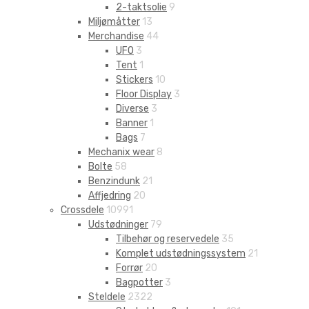
2-taktsolie
9
Miljømåtter
13
Merchandise
44
UFO
3
Tent
1
Stickers
10
Floor Display
3
Diverse
3
Banner
1
Bags
7
Mechanix wear
8
Bolte
58
Benzindunk
21
Affjedring
20
Crossdele
10991
Udstødninger
79
Tilbehør og reservedele
35
Komplet udstødningssystem
21
Forrør
20
Bagpotter
3
Steldele
2322