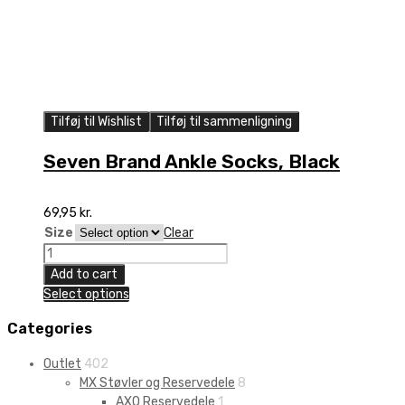
Tilføj til Wishlist
Tilføj til sammenligning
Seven Brand Ankle Socks, Black
69,95
kr.
Size
Clear
Seven
Brand
Add to cart
Ankle
Select options
Socks,
Black
Categories
quantity
Outlet
402
MX Støvler og Reservedele
8
AXO Reservedele
1