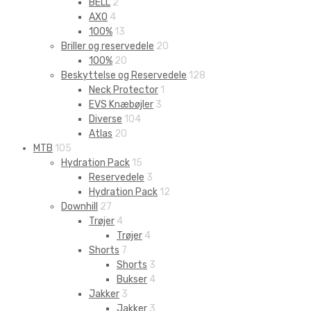
BELL
2
AXO
4
100%
13
Briller og reservedele
20
100%
20
Beskyttelse og Reservedele
128
Neck Protector
1
EVS Knæbøjler
3
Diverse
104
Atlas
20
MTB
105
Hydration Pack
15
Reservedele
3
Hydration Pack
12
Downhill
27
Trøjer
4
Trøjer
4
Shorts
7
Shorts
3
Bukser
4
Jakker
3
Jakker
3