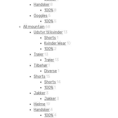
Handsker
8
100%
8
Goggles
5
100%
5
All mountain
68
Udstyr til kvinder
13
Shorts
1
Kvinder Wear
10
100%
2
Trøjer
13
Trøjer
13
Tilbehør
1
Diverse
1
Shorts
15
Shorts
14
100%
1
Jakker
3
Jakker
3
Hjelme
19
Handsker
4
100%
4