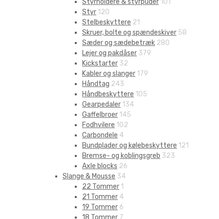
Styrholdere & styrpuder
101
Styr
120
Stelbeskyttere
21
Skruer, bolte og spændeskiver
58
Sæder og sædebetræk
280
Lejer og pakdåser
379
Kickstarter
32
Kabler og slanger
179
Håndtag
243
Håndbeskyttere
105
Gearpedaler
134
Gaffelbroer
145
Fodhvilere
102
Carbondele
4
Bundplader og kølebeskyttere
121
Bremse- og koblingsgreb
323
Axle blocks
26
Slange & Mousse
34
22 Tommer
1
21 Tommer
4
19 Tommer
6
18 Tommer
7