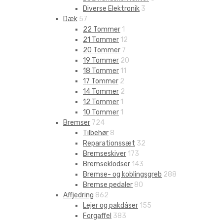
Diverse Elektronik
3
Dæk
57
22 Tommer
1
21 Tommer
12
20 Tommer
7
19 Tommer
20
18 Tommer
11
17 Tommer
2
14 Tommer
2
12 Tommer
1
10 Tommer
1
Bremser
724
Tilbehør
8
Reparationssæt
32
Bremseskiver
173
Bremseklodser
143
Bremse- og koblingsgreb
288
Bremse pedaler
80
Affjedring
862
Lejer og pakdåser
155
Forgaffel
383