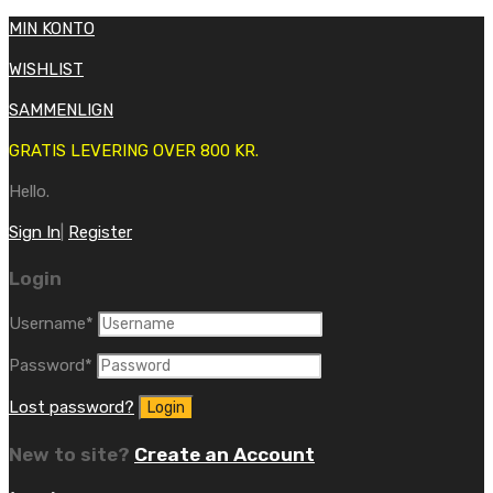
MIN KONTO
WISHLIST
SAMMENLIGN
GRATIS LEVERING OVER 800 KR.
Hello.
Sign In
|
Register
Login
Username
*
Password
*
Lost password?
New to site?
Create an Account