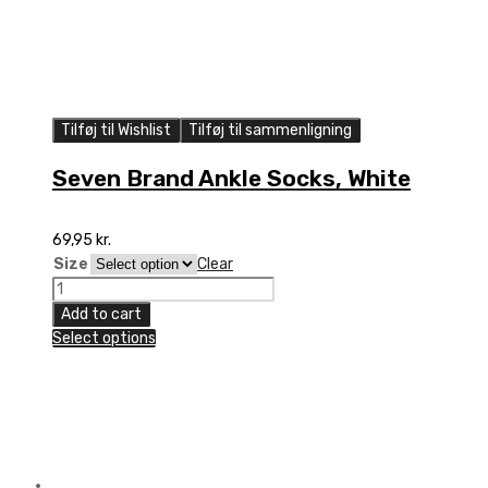
Tilføj til Wishlist
Tilføj til sammenligning
Seven Brand Ankle Socks, White
69,95
kr.
Size
Clear
Seven
Brand
Add to cart
Ankle
Select options
Socks,
White
quantity