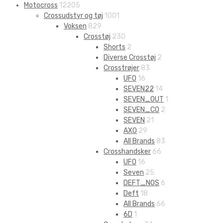
Motocross
12205
Crossudstyr og tøj
1001
Voksen
829
Crosstøj
230
Shorts
2
Diverse Crosstøj
2
Crosstrøjer
83
UFO
16
SEVEN22
14
SEVEN_OUT
1
SEVEN_CO
2
SEVEN
21
AXO
29
All Brands
83
Crosshandsker
66
UFO
16
Seven
25
DEFT_NOS
6
Deft
18
All Brands
66
6D
1