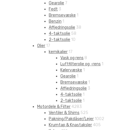
Gearolie
7
Fedt
3
Bremsevæske
1
Benzin
1
Affjedringsolie
38
4-taktsolie
58
2-taktsolie
10
Olier
17
kemikalier
17
Vask og rens
8
Luftfilterolie og -rens
1
Kølervæske
1
Gearolie
1
Bremsevæske
1
Affjedringsolie
3
4-taktsolie
1
2-taktsolie
1
Motordele & Filter
4283
Ventiler & Shims
525
Pakning/Pakdåser/Lejer
1002
Krumtap & Knastaksler
405