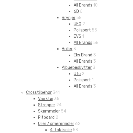
All Brands
10
6D
6
Brynjer
58
UFO
2
Polisport
55
EVS
1
All Brands
58
Briller
3
Eks Brand
3
All Brands
3
Albuebeskytter
3
Ufo
2
Polisport
1
All Brands
3
Crosstilbehør
341
Værktøj
35
Stropper
24
Skammeler
54
Pitboard
2
Olier / smøremidler
62
4-taktsolie
53