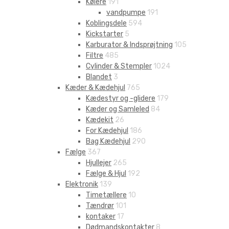
Kølere
191
vandpumpe
191
Koblingsdele
594
Kickstarter
5
Karburator & Indsprøjtning
105
Filtre
485
Cylinder & Stempler
1024
Blandet
3
Kæder & Kædehjul
765
Kædestyr og -glidere
179
Kæder og Samleled
84
Kædekit
26
For Kædehjul
186
Bag Kædehjul
290
Fælge
367
Hjullejer
265
Fælge & Hjul
192
Elektronik
139
Timetællere
10
Tændrør
101
kontaker
17
Dødmandskontakter
8