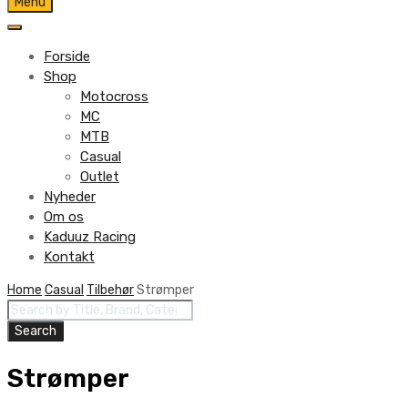
Skip
Menu
to
content
Forside
Shop
Motocross
MC
MTB
Casual
Outlet
Nyheder
Om os
Kaduuz Racing
Kontakt
Skip
Home
Casual
Tilbehør
Strømper
Products
to
search
content
Search
Strømper