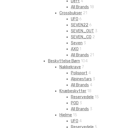
Deft
4
All Brands
18
Crossbukser
21
UFO
6
SEVEN22
6
SEVEN_OUT
3
SEVEN_CO
2
Seven
3
AXO
1
All Brands
21
Beskyttelse Børn
104
Nakkekrave
7
Polisport
4
Alpinestars
3
All Brands
4
Knæbeskytter
18
Reservedele
15
POD
3
All Brands
3
Hjelme
15
UFO
4
Reservedele
5