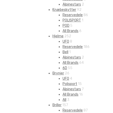
Alpinestars
2
Knæbeskytter
92
Reservedele
86
POLISPORT
1
POD
5
All Brands
6
Hjelme
252
UFO
8
Reservedele
186
Bell
1
Alpinestars
2
All Brands
64
6D
55
Brynjer
26
UFO
4
Polisport
15
Alpinestars
7
All Brands
16
All
3
Briller
157
Reservedele
87