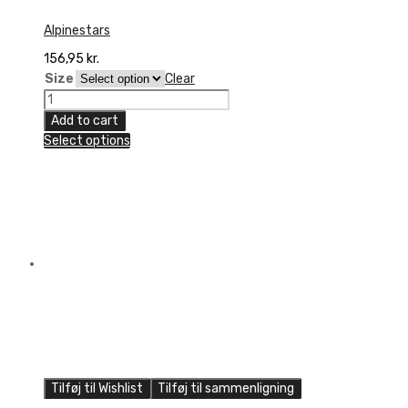
Alpinestars
156,95
kr.
Size
Clear
SOK
MX
Add to cart
PLUS2
Select options
B/Y/COR
quantity
Tilføj til Wishlist
Tilføj til sammenligning