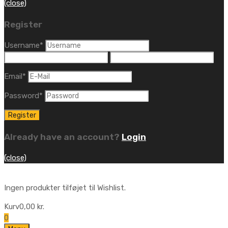
(close)
Register
Username
*
Email
*
Password
*
Already have an account?
Login
(close)
Ingen produkter tilføjet til Wishlist.
Kurv
0,00
kr.
0