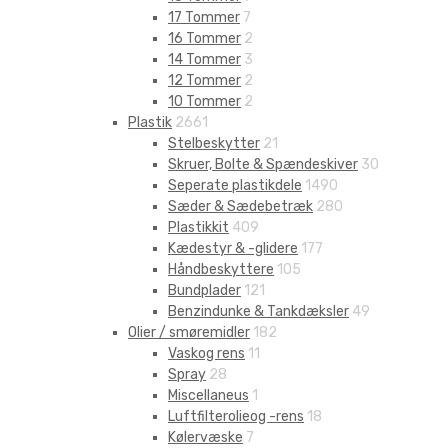
17 Tommer
7
16 Tommer
2
14 Tommer
3
12 Tommer
2
10 Tommer
2
Plastik
2661
Stelbeskytter
21
Skruer, Bolte & Spændeskiver
30
Seperate plastikdele
1490
Sæder & Sædebetræk
280
Plastikkit
409
Kædestyr & -glidere
177
Håndbeskyttere
105
Bundplader
121
Benzindunke & Tankdæksler
49
Olier / smøremidler
182
Vaskog rens
11
Spray
28
Miscellaneus
1
Luftfilterolieog -rens
18
Kølervæske
7