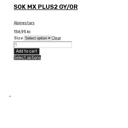
SOK MX PLUS2 GY/OR
Alpinestars
156,95
kr.
Size
Clear
SOK
MX
Add to cart
PLUS2
Select options
GY/OR
quantity