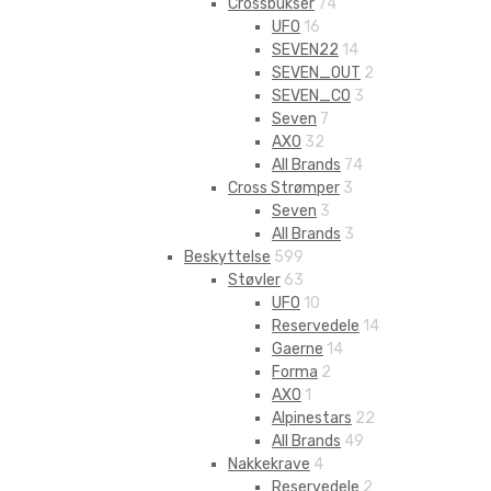
Crossbukser
74
UFO
16
SEVEN22
14
SEVEN_OUT
2
SEVEN_CO
3
Seven
7
AXO
32
All Brands
74
Cross Strømper
3
Seven
3
All Brands
3
Beskyttelse
599
Støvler
63
UFO
10
Reservedele
14
Gaerne
14
Forma
2
AXO
1
Alpinestars
22
All Brands
49
Nakkekrave
4
Reservedele
2