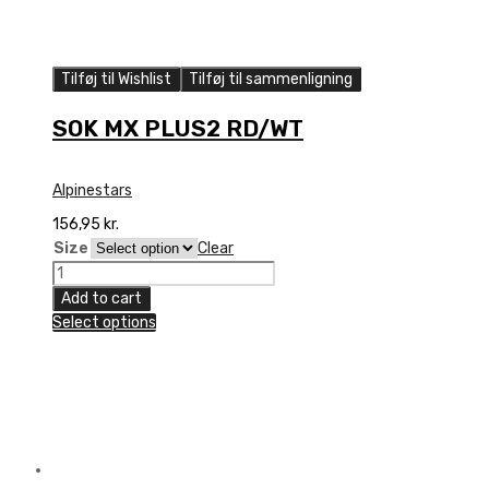
Tilføj til Wishlist
Tilføj til sammenligning
SOK MX PLUS2 RD/WT
Alpinestars
156,95
kr.
Size
Clear
SOK
MX
Add to cart
PLUS2
Select options
RD/WT
quantity