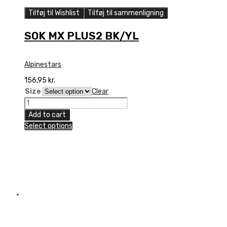
Tilføj til Wishlist
Tilføj til sammenligning
SOK MX PLUS2 BK/YL
Alpinestars
156,95
kr.
Size
Clear
SOK
MX
Add to cart
PLUS2
Select options
BK/YL
quantity