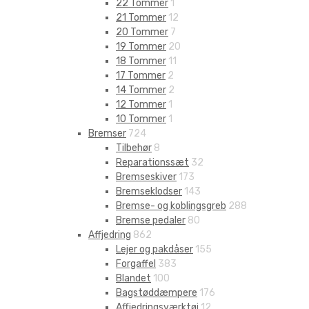
22 Tommer
1
21 Tommer
12
20 Tommer
7
19 Tommer
20
18 Tommer
11
17 Tommer
2
14 Tommer
2
12 Tommer
1
10 Tommer
1
Bremser
724
Tilbehør
8
Reparationssæt
32
Bremseskiver
173
Bremseklodser
143
Bremse- og koblingsgreb
288
Bremse pedaler
80
Affjedring
862
Lejer og pakdåser
155
Forgaffel
383
Blandet
100
Bagstøddæmpere
176
Affjedringsværktøj
12