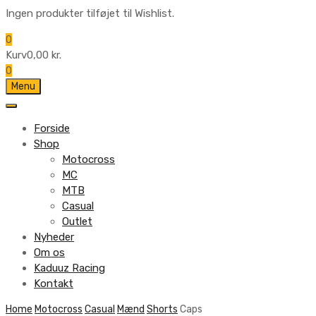
Ingen produkter tilføjet til Wishlist.
0
Kurv
0,00
kr.
0
Skip
Menu
to
content
Forside
Shop
Motocross
MC
MTB
Casual
Outlet
Nyheder
Om os
Kaduuz Racing
Kontakt
Skip
Home
Motocross
Casual
Mænd
Shorts
Caps