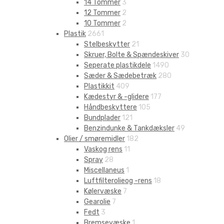
14 Tommer
3
12 Tommer
2
10 Tommer
2
Plastik
2661
Stelbeskytter
21
Skruer, Bolte & Spændeskiver
30
Seperate plastikdele
1490
Sæder & Sædebetræk
280
Plastikkit
409
Kædestyr & -glidere
177
Håndbeskyttere
105
Bundplader
121
Benzindunke & Tankdæksler
49
Olier / smøremidler
182
Vaskog rens
11
Spray
28
Miscellaneus
1
Luftfilterolieog -rens
18
Kølervæske
7
Gearolie
7
Fedt
3
Bremsevæske
1