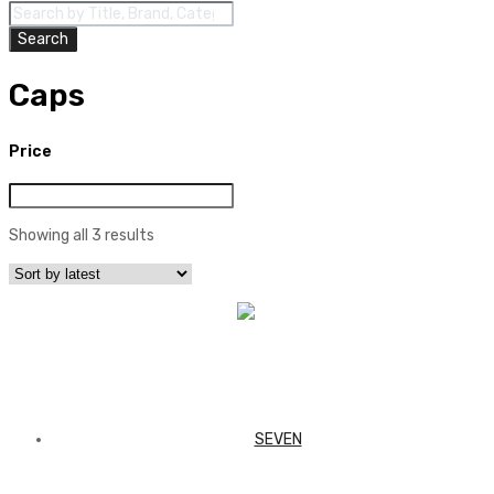
Products
to
search
content
Search
Caps
Price
Showing all 3 results