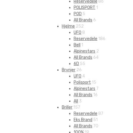
Reservedele
86
POLISPORT
1
POD
5
All Brands
6
Hjelme
252
UFO
8
Reservedele
186
Bell
1
Alpinestars
2
All Brands
64
6D
55
Brynjer
26
UFO
4
Polisport
15
Alpinestars
7
All Brands
16
All
3
Briller
157
Reservedele
87
Eks Brand
51
All Brands
70
100%
19