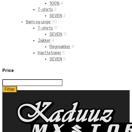
100%
4
T-shirts
2
SEVEN
2
Børn og unge
20
T-shirts
11
SEVEN
11
Jakker
4
Regnjakker
4
Hættetrøjer
5
SEVEN
5
Price
Filter