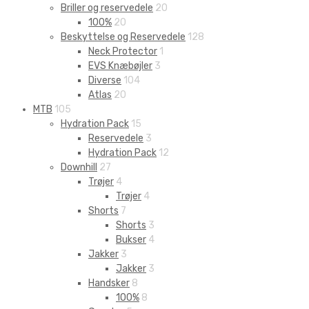
Briller og reservedele
20
100%
20
Beskyttelse og Reservedele
128
Neck Protector
1
EVS Knæbøjler
3
Diverse
104
Atlas
20
MTB
105
Hydration Pack
15
Reservedele
3
Hydration Pack
12
Downhill
27
Trøjer
4
Trøjer
4
Shorts
7
Shorts
3
Bukser
4
Jakker
3
Jakker
3
Handsker
8
100%
8