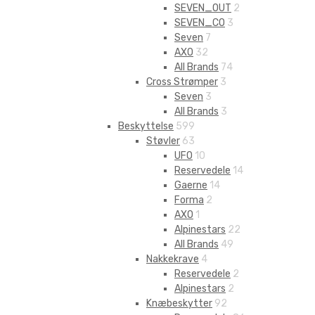
SEVEN_OUT
2
SEVEN_CO
3
Seven
7
AXO
32
All Brands
74
Cross Strømper
3
Seven
3
All Brands
3
Beskyttelse
599
Støvler
63
UFO
10
Reservedele
14
Gaerne
14
Forma
2
AXO
1
Alpinestars
22
All Brands
49
Nakkekrave
4
Reservedele
2
Alpinestars
2
Knæbeskytter
92