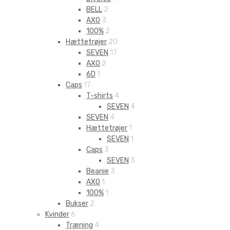
BELL
2
AXO
3
100%
2
Hættetrøjer
20
SEVEN
17
AXO
2
6D
1
Caps
17
T-shirts
4
SEVEN
4
SEVEN
4
Hættetrøjer
1
SEVEN
1
Caps
3
SEVEN
3
Beanie
3
AXO
1
100%
1
Bukser
2
Kvinder
6
Træning
4