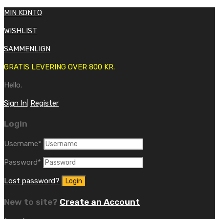
MIN KONTO
WISHLIST
SAMMENLIGN
GRATIS LEVERING OVER 800 KR.
Hello.
Sign In
|
Register
Login
Username
*
Password
*
Lost password?
New to site?
Create an Account