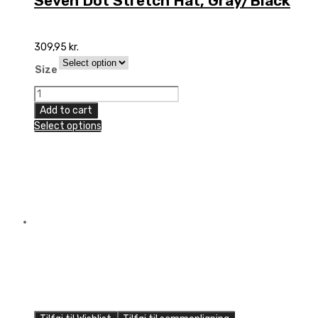
Seven Dot Stretch Hat, Gray/Black
309,95
kr.
Size
Seven
Dot
Add to cart
Stretch
Select options
Hat,
Gray/Black
quantity