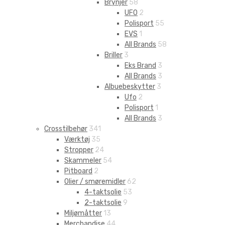
Brynjer
58
UFO
2
Polisport
55
EVS
1
All Brands
58
Briller
3
Eks Brand
3
All Brands
3
Albuebeskytter
3
Ufo
2
Polisport
1
All Brands
3
Crosstilbehør
341
Værktøj
35
Stropper
24
Skammeler
54
Pitboard
2
Olier / smøremidler
62
4-taktsolie
53
2-taktsolie
9
Miljømåtter
13
Merchandise
44