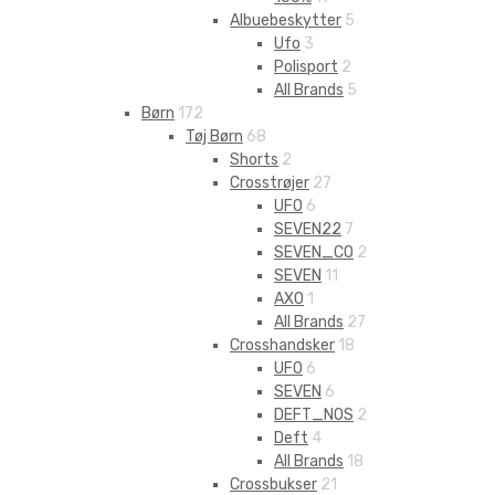
Albuebeskytter
5
Ufo
3
Polisport
2
All Brands
5
Børn
172
Tøj Børn
68
Shorts
2
Crosstrøjer
27
UFO
6
SEVEN22
7
SEVEN_CO
2
SEVEN
11
AXO
1
All Brands
27
Crosshandsker
18
UFO
6
SEVEN
6
DEFT_NOS
2
Deft
4
All Brands
18
Crossbukser
21