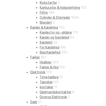
Kickstarter
5
Karburator & Indsprøjtning
105
Filtre
485
Cylinder & Stempler
1024
Blandet
3
Kæder & Kædehjul
765
Kædestyr og -glidere
179
Kæder og Samleled
84
Kædekit
26
For Kædehjul
186
Bag Kædehjul
290
Fælge
367
Hjullejer
265
Fælge & Hjul
192
Elektronik
139
Timetællere
10
Tændrør
101
kontaker
17
Dødmandskontakter
8
Diverse Elektronik
3
Dæk
57