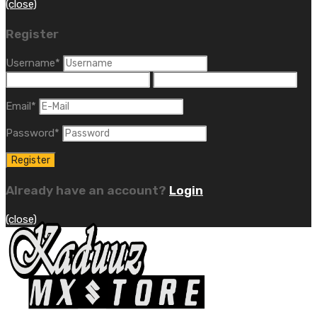
(close)
Register
Username
*
Email
*
Password
*
Already have an account?
Login
(close)