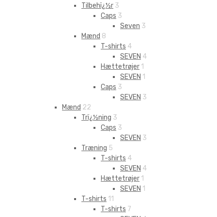
Tilbehï¿½r
3
Caps
3
Seven
3
Mænd
8
T-shirts
4
SEVEN
4
Hættetrøjer
1
SEVEN
1
Caps
3
SEVEN
3
Mænd
22
Trï¿½ning
3
Caps
3
SEVEN
3
Træning
5
T-shirts
4
SEVEN
4
Hættetrøjer
1
SEVEN
1
T-shirts
11
T-shirts
7