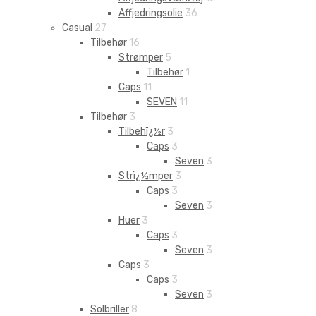
Affjedringsolie
36
Casual
27
Tilbehør
16
Strømper
5
Tilbehør
1
Caps
11
SEVEN
11
Tilbehør
3
Tilbehï¿½r
3
Caps
3
Seven
3
Strï¿½mper
3
Caps
3
Seven
3
Huer
3
Caps
3
Seven
3
Caps
3
Caps
3
Seven
3
Solbriller
8