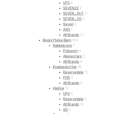
UFO
6
SEVEN22
6
SEVEN_OUT
3
SEVEN_CO
2
Seven
3
AXO
1
All Brands
21
Beskyttelse Børn
104
Nakkekrave
7
Polisport
4
Alpinestars
3
All Brands
4
Knæbeskytter
18
Reservedele
15
POD
3
All Brands
3
Hjelme
15
UFO
4
Reservedele
5
All Brands
10
6D
6