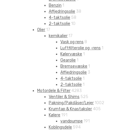
Benzin
1
Affjedringsolie
38
4-taktsolie
58
2-taktsolie
10
Olier
17
kemikalier
17
Vask og rens
8
Luftfilterolie og -rens
1
Kølervæske
1
Gearolie
1
Bremsevæske
1
Affjedringsolie
3
4-taktsolie
1
2-taktsolie
1
Motordele & Filter
4283
Ventiler & Shims
525
Pakning/Pakdåser/Lejer
1002
Krumtap & Knastaksler
405
Kølere
191
vandpumpe
191
Koblingsdele
594