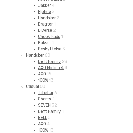
Jakker
4
Hjelme
2
Handsker
2
Dragter
1
Diverse
2
Cheek Pads
1
Bukser
1
Beskyttelse
3
Handsker
60
Deft Family
28
AXO Motion 4
4
AXO
15
100%
13
Casual
60
Tilbehør
6
Shorts
2
SEVEN
32
Deft Family
1
BELL
2
AXO
4
100%
13