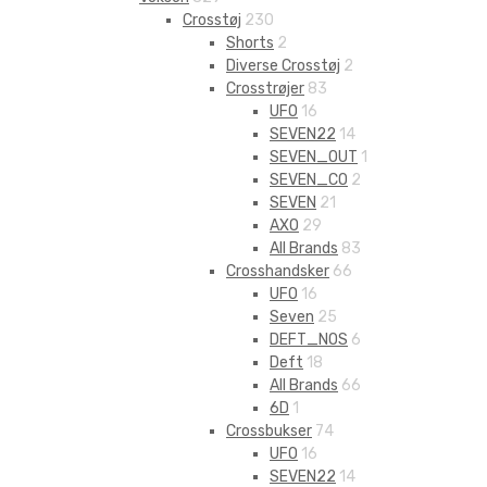
Crosstøj
230
Shorts
2
Diverse Crosstøj
2
Crosstrøjer
83
UFO
16
SEVEN22
14
SEVEN_OUT
1
SEVEN_CO
2
SEVEN
21
AXO
29
All Brands
83
Crosshandsker
66
UFO
16
Seven
25
DEFT_NOS
6
Deft
18
All Brands
66
6D
1
Crossbukser
74
UFO
16
SEVEN22
14