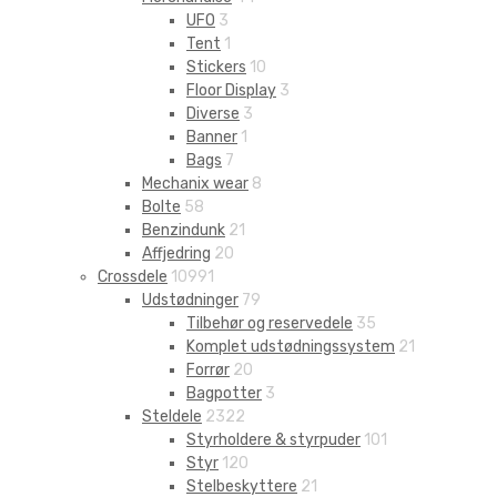
UFO
3
Tent
1
Stickers
10
Floor Display
3
Diverse
3
Banner
1
Bags
7
Mechanix wear
8
Bolte
58
Benzindunk
21
Affjedring
20
Crossdele
10991
Udstødninger
79
Tilbehør og reservedele
35
Komplet udstødningssystem
21
Forrør
20
Bagpotter
3
Steldele
2322
Styrholdere & styrpuder
101
Styr
120
Stelbeskyttere
21