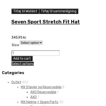
Tilføj til Wishlist
Tilføj til sammenligning
Seven Sport Stretch Fit Hat
345,95
kr.
Size
Seven
Sport
Add to cart
Stretch
Select options
Fit
Hat
Categories
quantity
Outlet
402
MX Støvler og Reservedele
8
AXO Reservedele
1
AXO
7
MX Hjelme + Spare Parts
32