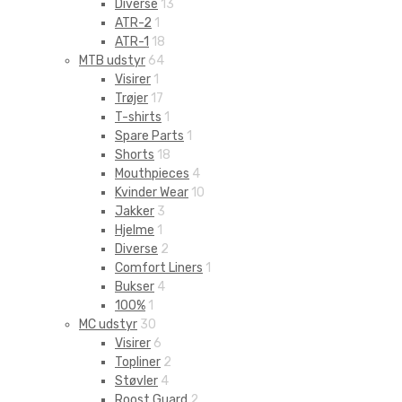
Diverse
13
ATR-2
1
ATR-1
18
MTB udstyr
64
Visirer
1
Trøjer
17
T-shirts
1
Spare Parts
1
Shorts
18
Mouthpieces
4
Kvinder Wear
10
Jakker
3
Hjelme
1
Diverse
2
Comfort Liners
1
Bukser
4
100%
1
MC udstyr
30
Visirer
6
Topliner
2
Støvler
4
Roost Guard
2