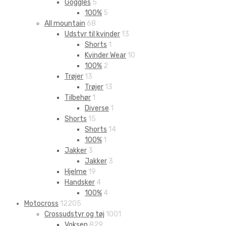
Goggles
5
100%
5
All mountain
68
Udstyr til kvinder
13
Shorts
1
Kvinder Wear
10
100%
2
Trøjer
13
Trøjer
13
Tilbehør
1
Diverse
1
Shorts
15
Shorts
14
100%
1
Jakker
3
Jakker
3
Hjelme
19
Handsker
4
100%
4
Motocross
12205
Crossudstyr og tøj
1001
Voksen
829