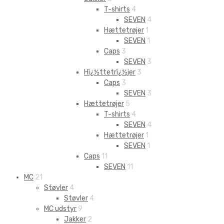
T-shirts
4
SEVEN
4
Hættetrøjer
1
SEVEN
1
Caps
3
SEVEN
3
Hï¿½ttetrï¿½jer
3
Caps
3
SEVEN
3
Hættetrøjer
5
T-shirts
4
SEVEN
4
Hættetrøjer
1
SEVEN
1
Caps
11
SEVEN
11
MC
21
Støvler
4
Støvler
4
MC udstyr
9
Jakker
2