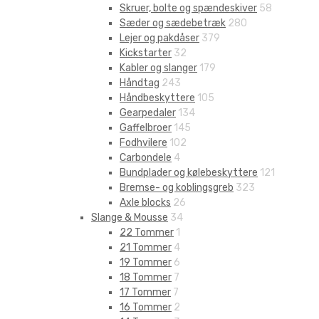
Skruer, bolte og spændeskiver
58
Sæder og sædebetræk
280
Lejer og pakdåser
379
Kickstarter
32
Kabler og slanger
179
Håndtag
243
Håndbeskyttere
105
Gearpedaler
134
Gaffelbroer
145
Fodhvilere
102
Carbondele
4
Bundplader og kølebeskyttere
121
Bremse- og koblingsgreb
323
Axle blocks
26
Slange & Mousse
34
22 Tommer
1
21 Tommer
4
19 Tommer
6
18 Tommer
7
17 Tommer
7
16 Tommer
2