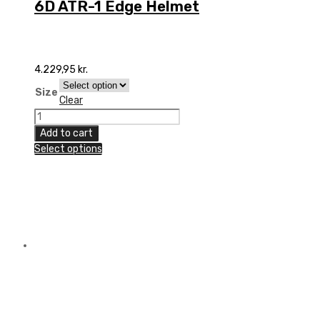
6D ATR-1 Edge Helmet
4.229,95
kr.
Size
Clear
6D
ATR-
Add to cart
1
Select options
Edge
Helmet
quantity