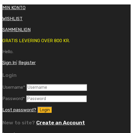
MIN KONTO
WISHLIST
SAMMENLIGN
GRATIS LEVERING OVER 800 KR.
Hello.
Sign In
|
Register
Login
Username
*
Password
*
Lost password?
New to site?
Create an Account