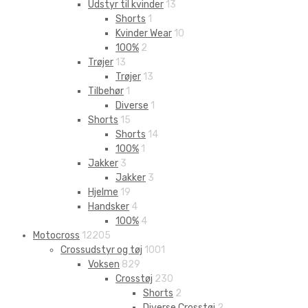
Udstyr til kvinder
13
Shorts
1
Kvinder Wear
10
100%
2
Trøjer
13
Trøjer
13
Tilbehør
1
Diverse
1
Shorts
15
Shorts
14
100%
1
Jakker
3
Jakker
3
Hjelme
19
Handsker
4
100%
4
Motocross
12205
Crossudstyr og tøj
1001
Voksen
829
Crosstøj
230
Shorts
2
Diverse Crosstøj
2