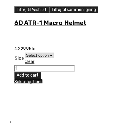
Tilføj til Wishlist
Tilføj til sammenligning
6D ATR-1 Macro Helmet
4.229,95
kr.
Size
Clear
6D
ATR-
Add to cart
1
Select options
Macro
Helmet
quantity