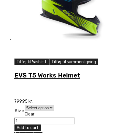
Tilføj til Wishlist
Tilføj til sammenligning
EVS T5 Works Helmet
799,95
kr.
Size
Clear
EVS
T5
Add to cart
Works