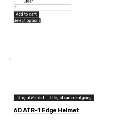
Clear
100%
Aircraft
Add to cart
Cheek
Select options
Pad
Kit
quantity
Tilføj til Wishlist
Tilføj til sammenligning
6D ATR-1 Edge Helmet