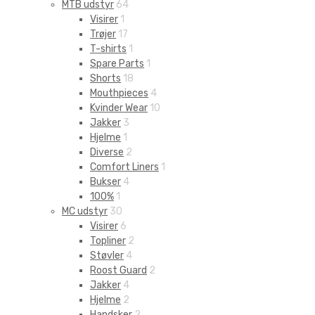
MTB udstyr
64
Visirer
1
Trøjer
17
T-shirts
1
Spare Parts
1
Shorts
18
Mouthpieces
4
Kvinder Wear
10
Jakker
3
Hjelme
1
Diverse
2
Comfort Liners
1
Bukser
4
100%
1
MC udstyr
30
Visirer
6
Topliner
2
Støvler
4
Roost Guard
2
Jakker
4
Hjelme
2
Handsker
2