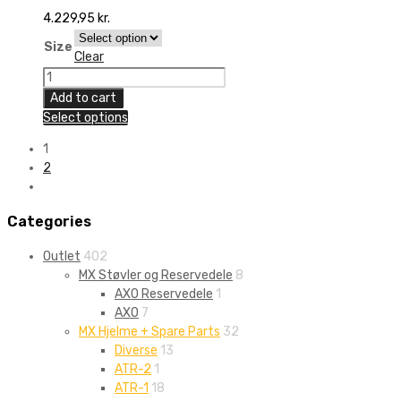
4.229,95
kr.
Size
Clear
6D
ATR-
Add to cart
1
Select options
Maze
1
Helmet
2
quantity
Categories
Outlet
402
MX Støvler og Reservedele
8
AXO Reservedele
1
AXO
7
MX Hjelme + Spare Parts
32
Diverse
13
ATR-2
1
ATR-1
18