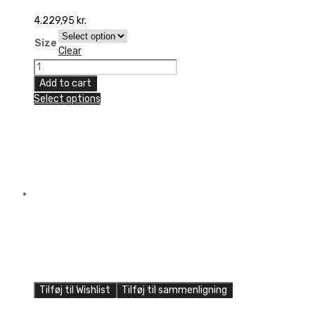
4.229,95
kr.
Size
Clear
6D
ATR-
Add to cart
1
Select options
Edge
Helmet
quantity
Tilføj til Wishlist
Tilføj til sammenligning