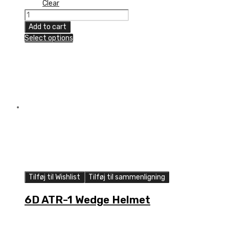
Clear
6D
ATR-
Add to cart
1
Select options
Camo
Helmet
quantity
Tilføj til Wishlist
Tilføj til sammenligning
6D ATR-1 Wedge Helmet