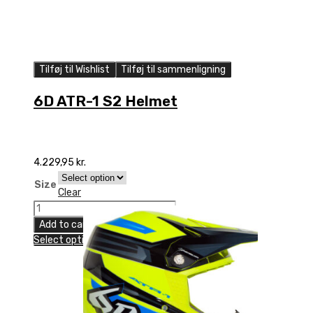
Tilføj til Wishlist
Tilføj til sammenligning
6D ATR-1 S2 Helmet
4.229,95
kr.
Size
Clear
6D
ATR-
Add to cart
1
Select options
S2
Helmet
quantity