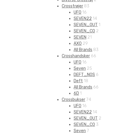
Crosstrøjer
83
UFO
16
SEVEN22
14
SEVEN_OUT
1
SEVEN_CO
2
SEVEN
21
AXO
29
All Brands
83
Crosshandsker
66
UFO
16
Seven
25
DEFT_NOS
6
Deft
18
All Brands
66
6D
1
Crossbukser
74
UFO
16
SEVEN22
14
SEVEN_OUT
2
SEVEN_CO
3
Seven
7