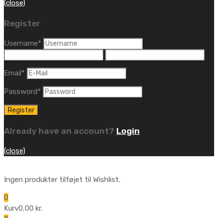
(close)
Register
Username
*
Email
*
Password
*
Already have an account?
Login
(close)
Ingen produkter tilføjet til Wishlist.
0
Kurv
0,00
kr.