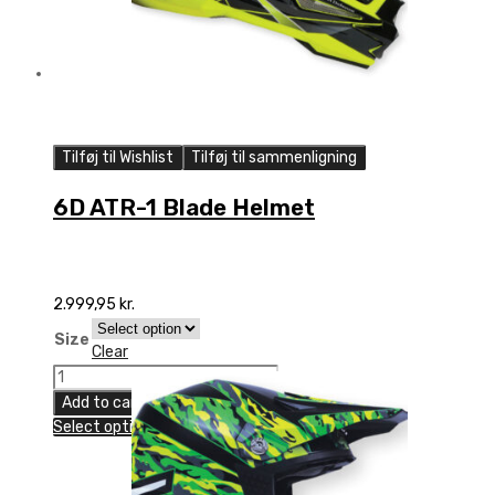
Tilføj til Wishlist
Tilføj til sammenligning
6D ATR-1 Blade Helmet
2.999,95
kr.
Size
Clear
6D
ATR-
Add to cart
1
Select options
Blade
Helmet
quantity