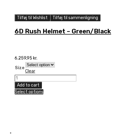
Tilføj til Wishlist
Tilføj til sammenligning
6D Rush Helmet – Green/Black
6.259,95
kr.
Size
Clear
6D
Rush
Add to cart
Helmet
Select options
-
Green/Black
quantity