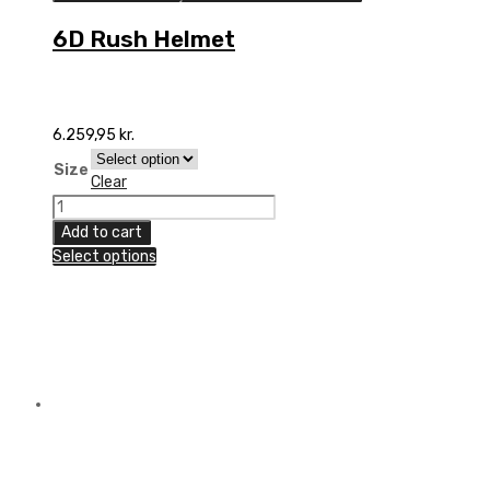
6D Rush Helmet
6.259,95
kr.
Size
Clear
6D
Rush
Add to cart
Helmet
Select options
quantity