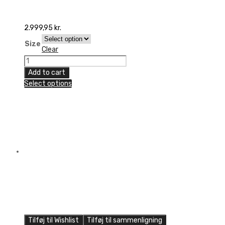
2.999,95
kr.
Size
Clear
6D
ATR-
Add to cart
1
Select options
Flo
Helmet
quantity
Tilføj til Wishlist
Tilføj til sammenligning