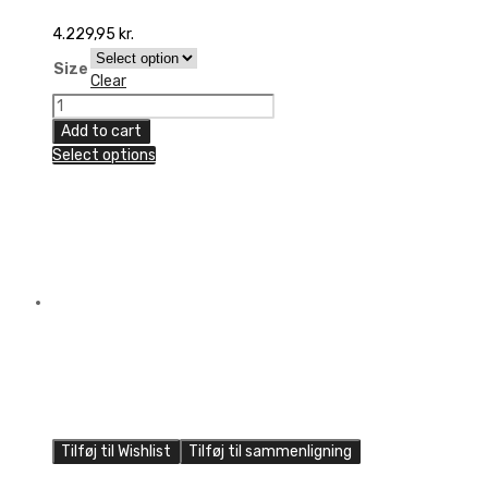
4.229,95
kr.
Size
Clear
6D
ATR-
Add to cart
1
Select options
Wedge
Helmet
quantity
Tilføj til Wishlist
Tilføj til sammenligning