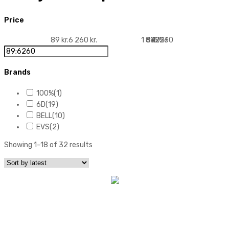
Price
89 kr.
6 260 kr.
1 632
89
3 175
4 717
6 260
Brands
100%
(1)
6D
(19)
BELL
(10)
EVS
(2)
Showing 1–18 of 32 results