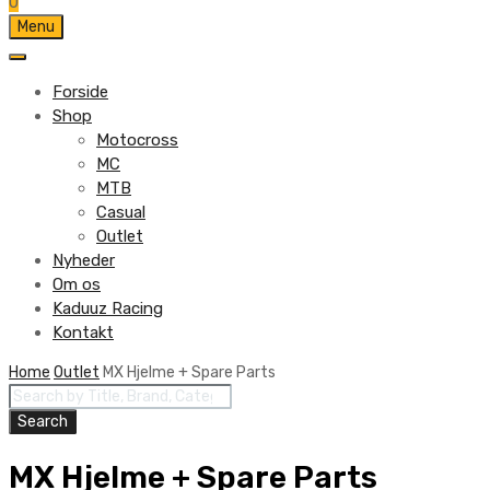
0
Skip
Menu
to
content
Forside
Shop
Motocross
MC
MTB
Casual
Outlet
Nyheder
Om os
Kaduuz Racing
Kontakt
Skip
Home
Outlet
MX Hjelme + Spare Parts
Products
to
search
content
Search
MX Hjelme + Spare Parts