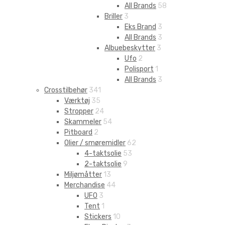
All Brands
58
Briller
3
Eks Brand
3
All Brands
3
Albuebeskytter
3
Ufo
2
Polisport
1
All Brands
3
Crosstilbehør
341
Værktøj
35
Stropper
24
Skammeler
54
Pitboard
2
Olier / smøremidler
62
4-taktsolie
53
2-taktsolie
9
Miljømåtter
13
Merchandise
44
UFO
3
Tent
1
Stickers
10