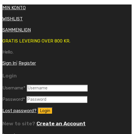
MIN KONTO
WISHLIST
SAMMENLIGN
GRATIS LEVERING OVER 800 KR.
Hello.
Sign In
|
Register
Login
Username
*
Password
*
Lost password?
New to site?
Create an Account