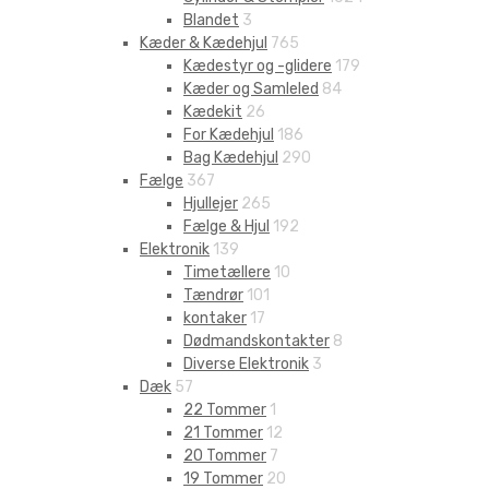
Blandet
3
Kæder & Kædehjul
765
Kædestyr og -glidere
179
Kæder og Samleled
84
Kædekit
26
For Kædehjul
186
Bag Kædehjul
290
Fælge
367
Hjullejer
265
Fælge & Hjul
192
Elektronik
139
Timetællere
10
Tændrør
101
kontaker
17
Dødmandskontakter
8
Diverse Elektronik
3
Dæk
57
22 Tommer
1
21 Tommer
12
20 Tommer
7
19 Tommer
20