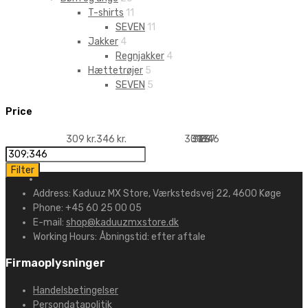
T-shirts
11
SEVEN
11
Jakker
4
Regnjakker
4
Hættetrøjer
5
SEVEN
5
Price
309 kr.
346 kr.
309
318
328
337
346
Filter
Address:
Kaduuz MX Store, Værkstedsvej 22, 4600 Køge
Phone:
+45 60 25 00 05
E-mail:
shop@kaduuzmxstore.dk
Working Hours:
Åbningstid: efter aftale
Firmaoplysninger
Handelsbetingelser
Persondatapolitik