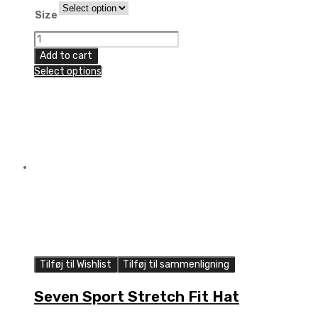
Size
Seven
Dot
Add to cart
Stretch
Select options
Hat,
Gray/Black
quantity
Tilføj til Wishlist
Tilføj til sammenligning
Seven Sport Stretch Fit Hat