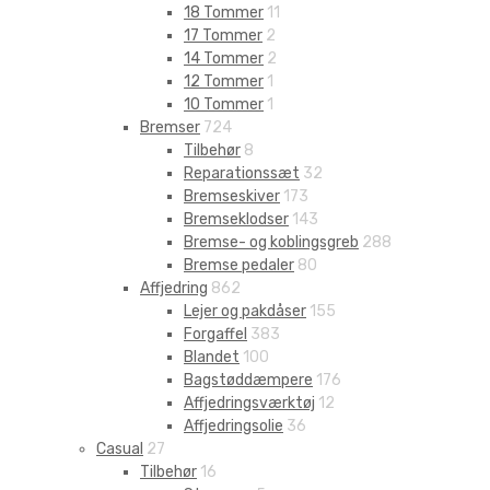
18 Tommer
11
17 Tommer
2
14 Tommer
2
12 Tommer
1
10 Tommer
1
Bremser
724
Tilbehør
8
Reparationssæt
32
Bremseskiver
173
Bremseklodser
143
Bremse- og koblingsgreb
288
Bremse pedaler
80
Affjedring
862
Lejer og pakdåser
155
Forgaffel
383
Blandet
100
Bagstøddæmpere
176
Affjedringsværktøj
12
Affjedringsolie
36
Casual
27
Tilbehør
16