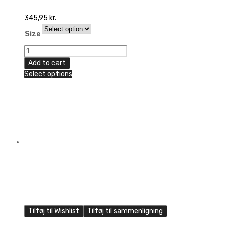
345,95
kr.
Size
Seven
Sport
Add to cart
Stretch
Select options
Fit
Hat
quantity
Tilføj til Wishlist
Tilføj til sammenligning