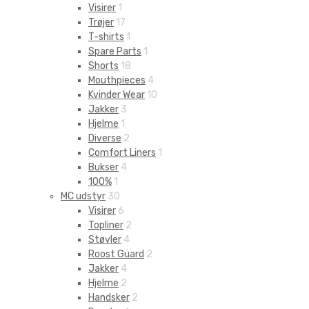
Visirer
1
Trøjer
17
T-shirts
1
Spare Parts
1
Shorts
18
Mouthpieces
4
Kvinder Wear
10
Jakker
3
Hjelme
1
Diverse
2
Comfort Liners
1
Bukser
4
100%
1
MC udstyr
30
Visirer
6
Topliner
2
Støvler
4
Roost Guard
2
Jakker
4
Hjelme
2
Handsker
2