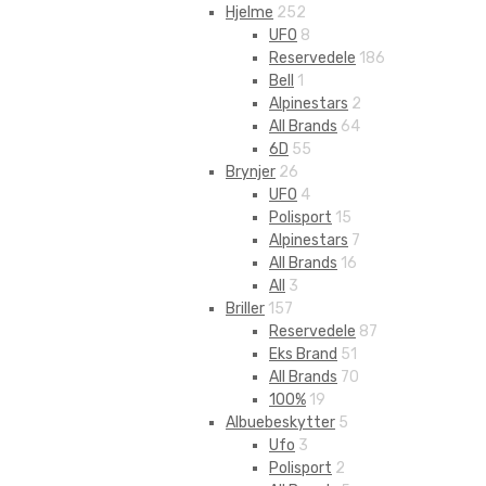
Hjelme
252
UFO
8
Reservedele
186
Bell
1
Alpinestars
2
All Brands
64
6D
55
Brynjer
26
UFO
4
Polisport
15
Alpinestars
7
All Brands
16
All
3
Briller
157
Reservedele
87
Eks Brand
51
All Brands
70
100%
19
Albuebeskytter
5
Ufo
3
Polisport
2