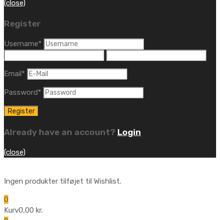
(close)
Register
Username
*
Email
*
Password
*
Already have an account?
Login
(close)
Ingen produkter tilføjet til Wishlist.
0
Kurv
0,00
kr.