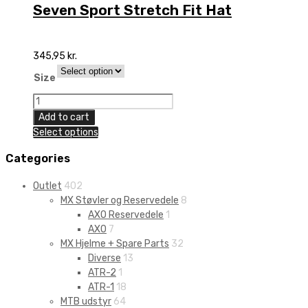
Seven Sport Stretch Fit Hat
345,95
kr.
Size
Seven
Sport
Add to cart
Stretch
Select options
Fit
Hat
Categories
quantity
Outlet
402
MX Støvler og Reservedele
8
AXO Reservedele
1
AXO
7
MX Hjelme + Spare Parts
32
Diverse
13
ATR-2
1
ATR-1
18
MTB udstyr
64