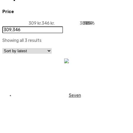
Price
309 kr.
346 kr.
309
318
328
337
346
Showing all 3 results