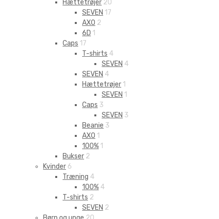
Hættetrøjer
20
SEVEN
17
AXO
2
6D
1
Caps
17
T-shirts
4
SEVEN
4
SEVEN
4
Hættetrøjer
1
SEVEN
1
Caps
3
SEVEN
3
Beanie
3
AXO
1
100%
1
Bukser
2
Kvinder
6
Træning
4
100%
4
T-shirts
2
SEVEN
2
Børn og unge
20