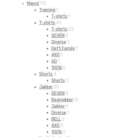
Mænd
115
Træning
1
T-shirts
1
T-shirts
43
T-shirts
23
SEVEN
9
Diverse
2
Deft Family
1
AXO
1
6D
1
100%
6
Shorts
3
Shorts
3
Jakker
30
SEVEN
5
Regnjakker
12
Jakker
5
Diverse
1
BELL
2
AXO
3
100%
2