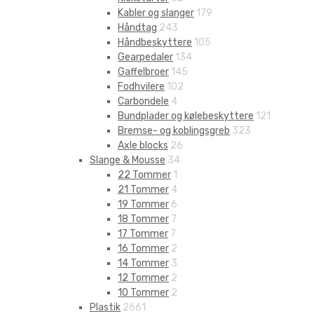
Kabler og slanger
179
Håndtag
243
Håndbeskyttere
105
Gearpedaler
134
Gaffelbroer
145
Fodhvilere
102
Carbondele
4
Bundplader og kølebeskyttere
121
Bremse- og koblingsgreb
323
Axle blocks
26
Slange & Mousse
34
22 Tommer
1
21 Tommer
4
19 Tommer
6
18 Tommer
7
17 Tommer
7
16 Tommer
2
14 Tommer
3
12 Tommer
2
10 Tommer
2
Plastik
2661