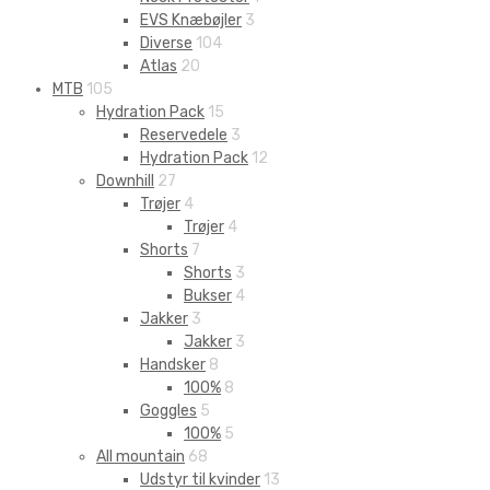
EVS Knæbøjler
3
Diverse
104
Atlas
20
MTB
105
Hydration Pack
15
Reservedele
3
Hydration Pack
12
Downhill
27
Trøjer
4
Trøjer
4
Shorts
7
Shorts
3
Bukser
4
Jakker
3
Jakker
3
Handsker
8
100%
8
Goggles
5
100%
5
All mountain
68
Udstyr til kvinder
13