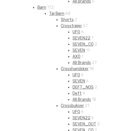
All Brands
5
Børn
172
Tøj Børn
68
Shorts
2
Crosstrøjer
27
UFO
6
SEVEN22
7
SEVEN_CO
2
SEVEN
11
AXO
1
All Brands
27
Crosshandsker
18
UFO
6
SEVEN
6
DEFT_NOS
2
Deft
4
All Brands
18
Crossbukser
21
UFO
6
SEVEN22
6
SEVEN_OUT
3
SEVEN_CO
2