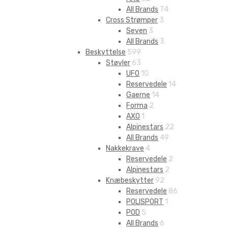
All Brands
74
Cross Strømper
3
Seven
3
All Brands
3
Beskyttelse
599
Støvler
63
UFO
10
Reservedele
14
Gaerne
14
Forma
2
AXO
1
Alpinestars
22
All Brands
49
Nakkekrave
4
Reservedele
2
Alpinestars
2
Knæbeskytter
92
Reservedele
86
POLISPORT
1
POD
5
All Brands
6