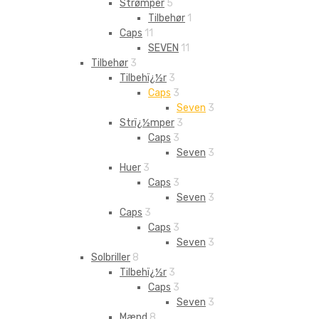
Strømper
5
Tilbehør
1
Caps
11
SEVEN
11
Tilbehør
3
Tilbehï¿½r
3
Caps
3
Seven
3
Strï¿½mper
3
Caps
3
Seven
3
Huer
3
Caps
3
Seven
3
Caps
3
Caps
3
Seven
3
Solbriller
8
Tilbehï¿½r
3
Caps
3
Seven
3
Mænd
8