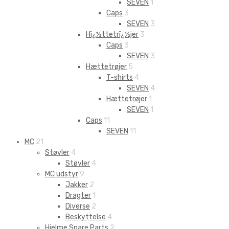
SEVEN
1
Caps
3
SEVEN
3
Hï¿½ttetrï¿½jer
3
Caps
3
SEVEN
3
Hættetrøjer
5
T-shirts
4
SEVEN
4
Hættetrøjer
1
SEVEN
1
Caps
11
SEVEN
11
MC
21
Støvler
4
Støvler
4
MC udstyr
9
Jakker
2
Dragter
1
Diverse
2
Beskyttelse
4
Hjelme Spare Parts
2