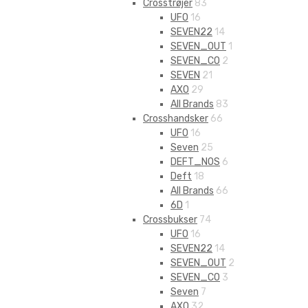
Crosstrøjer
83
UFO
16
SEVEN22
14
SEVEN_OUT
1
SEVEN_CO
2
SEVEN
21
AXO
29
All Brands
83
Crosshandsker
66
UFO
16
Seven
25
DEFT_NOS
6
Deft
18
All Brands
66
6D
1
Crossbukser
74
UFO
16
SEVEN22
14
SEVEN_OUT
2
SEVEN_CO
3
Seven
7
AXO
32