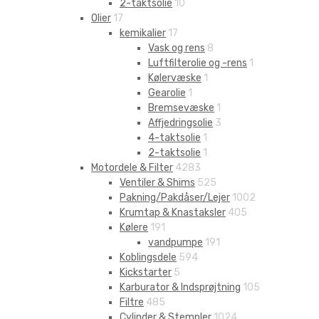
2-taktsolie
10
Olier
17
kemikalier
17
Vask og rens
8
Luftfilterolie og -rens
1
Kølervæske
1
Gearolie
1
Bremsevæske
1
Affjedringsolie
3
4-taktsolie
1
2-taktsolie
1
Motordele & Filter
4283
Ventiler & Shims
525
Pakning/Pakdåser/Lejer
1002
Krumtap & Knastaksler
405
Kølere
191
vandpumpe
191
Koblingsdele
594
Kickstarter
5
Karburator & Indsprøjtning
105
Filtre
485
Cylinder & Stempler
1024