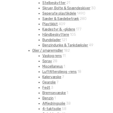
Stelbeskytter
21
Skruer, Bolte & Spændeskiver
30
Seperate plastikdele
1490
Sæder & Sædebetræk
280
Plastikkit
409
Kædestyr & -glidere
177
Håndbeskyttere
105
Bundplader
121
Benzindunke & Tankdæksler
49
Olier / smøremidler
182
Vaskog rens
11
Spray
28
Miscellaneus
1
Luftfilterolieog -rens
18
Kølervæske
7
Gearolie
7
Fedt
3
Bremsevæske
1
Benzin
1
Affjedringsolie
38
4-taktsolie
58