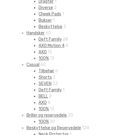
Dragter
1
Diverse
2
Cheek Pads
1
Bukser
1
Beskyttelse
3
Handsker
60
Deft Family
28
AXO Motion 4
4
AXO
15
100%
13
Casual
60
Tilbehør
6
Shorts
2
SEVEN
32
Deft Family
1
BELL
2
AXO
4
100%
13
Briller og reservedele
20
100%
20
Beskyttelse og Reservedele
128
Neck Protector
1