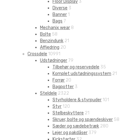
Floor Display
3
Diverse
3
Banner
1
Bags
7
Mechanix wear
8
Bolte
58
Benzindunk
21
Affjedring
20
Crossdele
10991
Udstødninger
79
Tilbehør og reservedele
35
Komplet udstødningssystem
21
Forrør
20
Bagpotter
3
Steldele
2322
Styrholdere & styrpuder
101
Styr
120
Stelbeskyttere
21
Skruer, bolte og spændeskiver
58
Sæder og sædebetræk
280
Lejer og pakdåser
379
Kickstarter
32