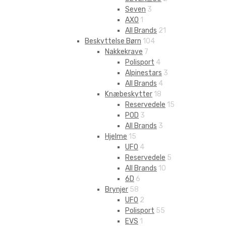
Seven
3
AXO
1
All Brands
21
Beskyttelse Børn
104
Nakkekrave
7
Polisport
4
Alpinestars
3
All Brands
4
Knæbeskytter
18
Reservedele
15
POD
3
All Brands
3
Hjelme
15
UFO
4
Reservedele
5
All Brands
10
6D
6
Brynjer
58
UFO
2
Polisport
55
EVS
1