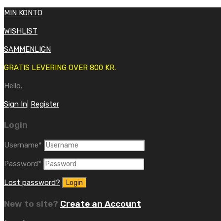
MIN KONTO
WISHLIST
SAMMENLIGN
GRATIS LEVERING OVER 800 KR.
Hello.
Sign In
|
Register
Login
Username
*
Password
*
Lost password?
New to site?
Create an Account