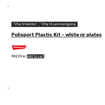
Tilføj til Wishlist
Tilføj til sammenligning
Polisport Plastic Kit – white nr plates
982,95
kr.
Add to cart