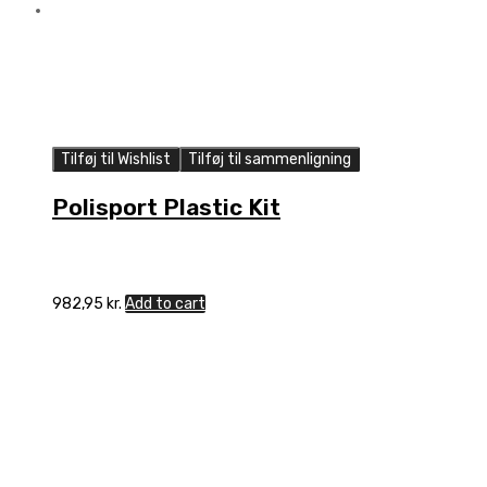
Tilføj til Wishlist
Tilføj til sammenligning
Polisport Plastic Kit
982,95
kr.
Add to cart