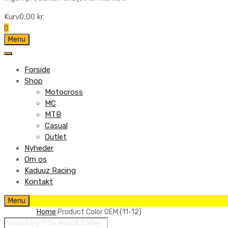
Kurv
0,00
kr.
0
Skip
Menu
to
content
Forside
Shop
Motocross
MC
MTB
Casual
Outlet
Nyheder
Om os
Kaduuz Racing
Kontakt
Skip
Menu
to
Home
Product Color
OEM (11-12)
content
Products