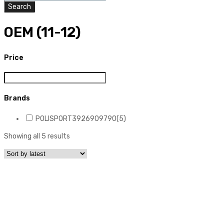
search
Search
OEM (11-12)
Price
Brands
POLISPORT3926909790
(5)
Showing all 5 results