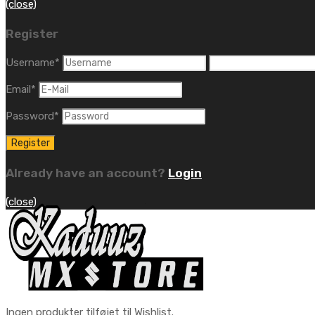
(close)
Register
Username
*
Email
*
Password
*
Already have an account?
Login
(close)
Ingen produkter tilføjet til Wishlist.