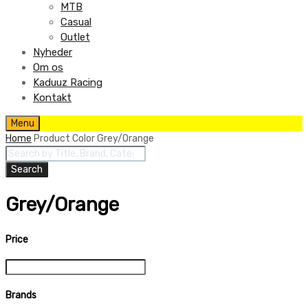
MTB
Casual
Outlet
Nyheder
Om os
Kaduuz Racing
Kontakt
Skip
Menu
to
Home
Product Color
Grey/Orange
content
Products
search
Search
Grey/Orange
Price
Brands