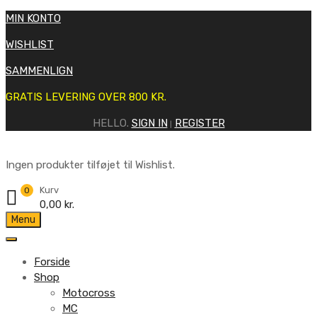
MIN KONTO
WISHLIST
SAMMENLIGN
GRATIS LEVERING OVER 800 KR.
HELLO.
SIGN IN
REGISTER
|
Ingen produkter tilføjet til Wishlist.
Kurv
0
0,00
kr.
Skip
Menu
to
content
Forside
Shop
Motocross
MC