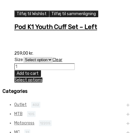
Tilføj til Wishlist
Tilføj til sammenligning
Pod K1 Youth Cuff Set – Left
259,00
kr.
Size
Clear
Pod
K1
Add to cart
Youth
Select options
Cuff
Set
Categories
-
Left
Outlet
402
quantity
MTB
105
Motocross
12205
MC
21