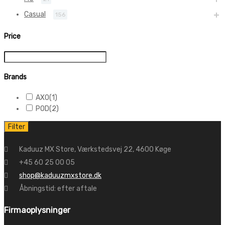
Casual
156
Price
Brands
AXO
(1)
POD
(2)
Filter
Kaduuz MX Store, Værkstedsvej 22, 4600 Køge
+45 60 25 00 05
shop@kaduuzmxstore.dk
Åbningstid: efter aftale
Firmaoplysninger