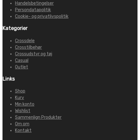
Handelsbetingelser
Persondatapolitik
Cookie- og privatlivspolitik
Kategorier
Crossdele
Crosstilbehør
Crossudstyr og tøj
Casual
Outlet
Links
Shop
Kurv
Min konto
Wishlist
Sammenlign Produkter
Om om
Kontakt