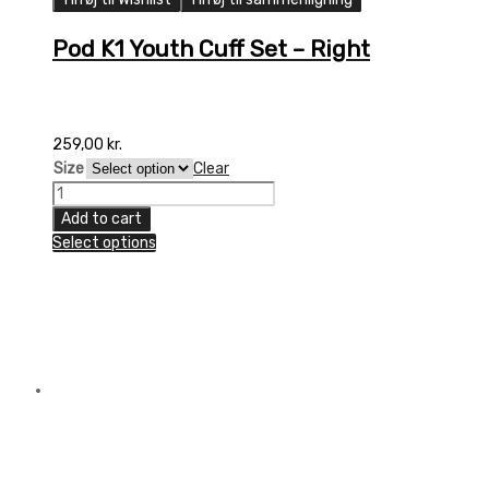
Pod K1 Youth Cuff Set – Right
259,00
kr.
Size
Clear
Pod
K1
Add to cart
Youth
Select options
Cuff
Set
-
Right
quantity