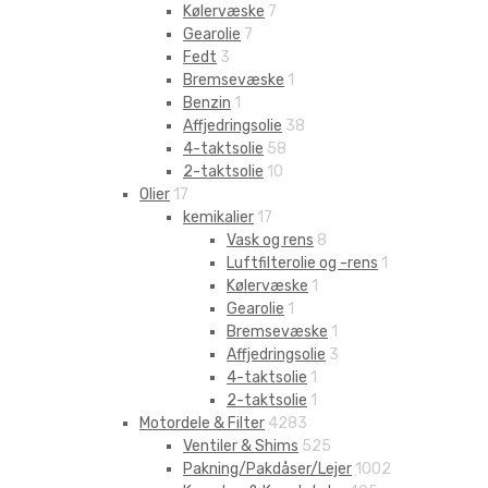
Kølervæske
7
Gearolie
7
Fedt
3
Bremsevæske
1
Benzin
1
Affjedringsolie
38
4-taktsolie
58
2-taktsolie
10
Olier
17
kemikalier
17
Vask og rens
8
Luftfilterolie og -rens
1
Kølervæske
1
Gearolie
1
Bremsevæske
1
Affjedringsolie
3
4-taktsolie
1
2-taktsolie
1
Motordele & Filter
4283
Ventiler & Shims
525
Pakning/Pakdåser/Lejer
1002