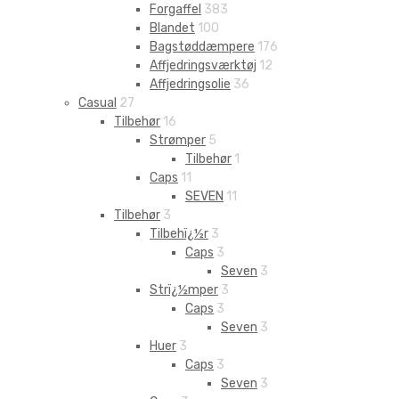
Forgaffel
383
Blandet
100
Bagstøddæmpere
176
Affjedringsværktøj
12
Affjedringsolie
36
Casual
27
Tilbehør
16
Strømper
5
Tilbehør
1
Caps
11
SEVEN
11
Tilbehør
3
Tilbehï¿½r
3
Caps
3
Seven
3
Strï¿½mper
3
Caps
3
Seven
3
Huer
3
Caps
3
Seven
3