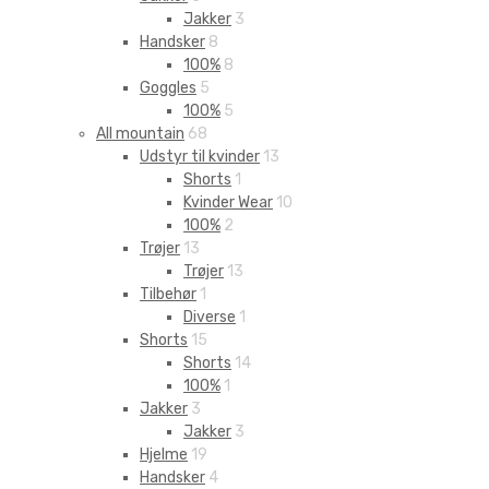
Jakker
3
Handsker
8
100%
8
Goggles
5
100%
5
All mountain
68
Udstyr til kvinder
13
Shorts
1
Kvinder Wear
10
100%
2
Trøjer
13
Trøjer
13
Tilbehør
1
Diverse
1
Shorts
15
Shorts
14
100%
1
Jakker
3
Jakker
3
Hjelme
19
Handsker
4