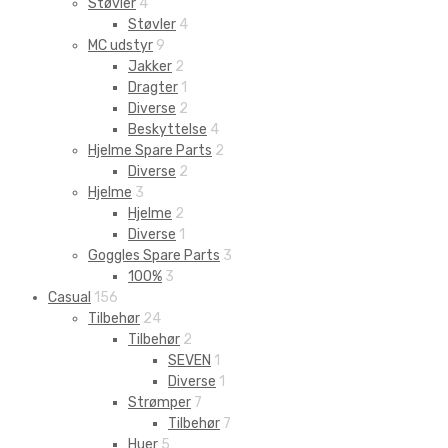
Støvler
4
Støvler
4
MC udstyr
9
Jakker
2
Dragter
1
Diverse
2
Beskyttelse
4
Hjelme Spare Parts
2
Diverse
2
Hjelme
3
Hjelme
2
Diverse
1
Goggles Spare Parts
3
100%
3
Casual
156
Tilbehør
24
Tilbehør
2
SEVEN
1
Diverse
1
Strømper
7
Tilbehør
7
Huer
5