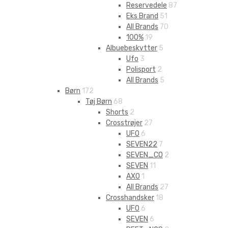
Reservedele
87
Eks Brand
51
All Brands
70
100%
19
Albuebeskytter
5
Ufo
3
Polisport
2
All Brands
5
Børn
172
Tøj Børn
68
Shorts
2
Crosstrøjer
27
UFO
6
SEVEN22
7
SEVEN_CO
2
SEVEN
11
AXO
1
All Brands
27
Crosshandsker
18
UFO
6
SEVEN
6