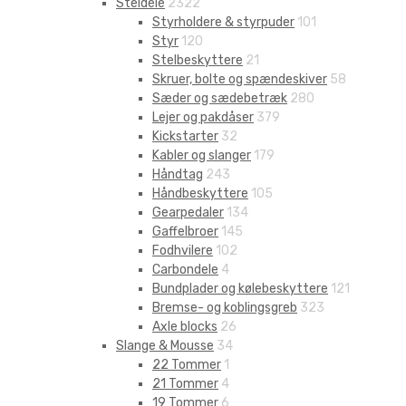
Steldele
2322
Styrholdere & styrpuder
101
Styr
120
Stelbeskyttere
21
Skruer, bolte og spændeskiver
58
Sæder og sædebetræk
280
Lejer og pakdåser
379
Kickstarter
32
Kabler og slanger
179
Håndtag
243
Håndbeskyttere
105
Gearpedaler
134
Gaffelbroer
145
Fodhvilere
102
Carbondele
4
Bundplader og kølebeskyttere
121
Bremse- og koblingsgreb
323
Axle blocks
26
Slange & Mousse
34
22 Tommer
1
21 Tommer
4
19 Tommer
6