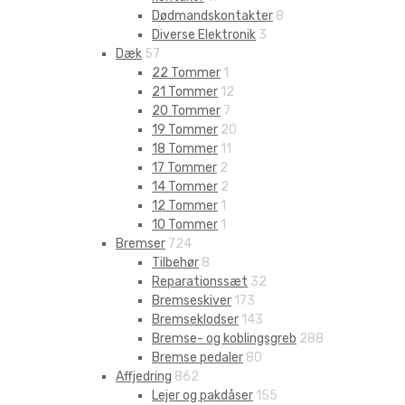
Dødmandskontakter
8
Diverse Elektronik
3
Dæk
57
22 Tommer
1
21 Tommer
12
20 Tommer
7
19 Tommer
20
18 Tommer
11
17 Tommer
2
14 Tommer
2
12 Tommer
1
10 Tommer
1
Bremser
724
Tilbehør
8
Reparationssæt
32
Bremseskiver
173
Bremseklodser
143
Bremse- og koblingsgreb
288
Bremse pedaler
80
Affjedring
862
Lejer og pakdåser
155