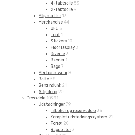
4-taktsolie
53
2-taktsolie
9
Miljømåtter
13
Merchandise
44
UFO
3
Tent
1
Stickers
10
Floor Display
3
Diverse
3
Banner
1
Bags
7
Mechanix wear
8
Bolte
58
Benzindunk
21
Affjedring
20
Crossdele
10991
Udstødninger
79
Tilbehør og reservedele
35
Komplet udstødningssystem
21
Forrør
20
Bagpotter
3