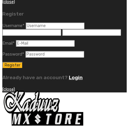
(close)
Register
Username
*
Email
*
Password
*
Already have an account?
Login
(close)