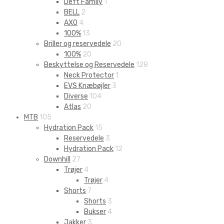
Deft Family
1
BELL
2
AXO
4
100%
13
Briller og reservedele
20
100%
20
Beskyttelse og Reservedele
128
Neck Protector
1
EVS Knæbøjler
3
Diverse
104
Atlas
20
MTB
105
Hydration Pack
15
Reservedele
3
Hydration Pack
12
Downhill
27
Trøjer
4
Trøjer
4
Shorts
7
Shorts
3
Bukser
4
Jakker
3