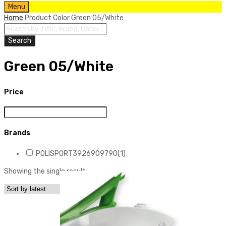
Skip
Menu
to
Home
Product Color
Green 05/White
content
Products
search
Search
Green 05/White
Price
Brands
POLISPORT3926909790
(1)
Showing the single result