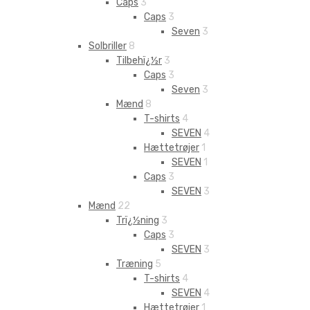
Caps
3
Caps
3
Seven
3
Solbriller
8
Tilbehï¿½r
3
Caps
3
Seven
3
Mænd
8
T-shirts
4
SEVEN
4
Hættetrøjer
1
SEVEN
1
Caps
3
SEVEN
3
Mænd
22
Trï¿½ning
3
Caps
3
SEVEN
3
Træning
5
T-shirts
4
SEVEN
4
Hættetrøjer
1