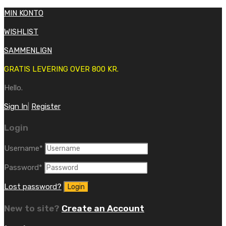
MIN KONTO
WISHLIST
SAMMENLIGN
GRATIS LEVERING OVER 800 KR.
Hello.
Sign In
|
Register
Login
Username
*
Password
*
Lost password?
New to site?
Create an Account