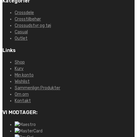
Kategorier
Crossdele
Crosstilbehør
Crossudstyr og tøj
Casual
Outlet
Links
Shop
Kurv
Min konto
Wishlist
Sammenlign Produkter
Om om
Kontakt
VI MODTAGER: