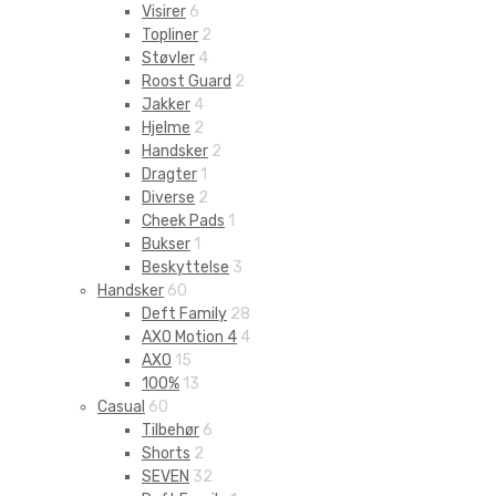
Visirer
6
Topliner
2
Støvler
4
Roost Guard
2
Jakker
4
Hjelme
2
Handsker
2
Dragter
1
Diverse
2
Cheek Pads
1
Bukser
1
Beskyttelse
3
Handsker
60
Deft Family
28
AXO Motion 4
4
AXO
15
100%
13
Casual
60
Tilbehør
6
Shorts
2
SEVEN
32