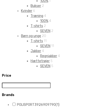
100%
1
Bukser
2
Kvinder
6
Træning
4
100%
4
T-shirts
2
SEVEN
2
Børn og unge
20
T-shirts
11
SEVEN
11
Jakker
4
Regnjakker
4
Hættetrøjer
5
SEVEN
5
Price
Brands
POLISPORT3926909790
(1)