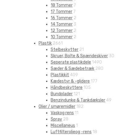
18 Tommer
7
17 Tommer
7
16 Tommer
2
14 Tommer
3
12 Tommer
2
10 Tommer
2
Plastik
2661
Stelbeskytter
21
Skruer, Bolte & Spændeskiver
30
Seperate plastikdele
1490
Sæder & Sædebetræk
280
Plastikkit
409
Kædestyr & -glidere
177
Håndbeskyttere
105
Bundplader
121
Benzindunke & Tankdæksler
49
Olier / smøremidler
182
Vaskog rens
11
Spray
28
Miscellaneus
1
Luftfilterolieog -rens
18