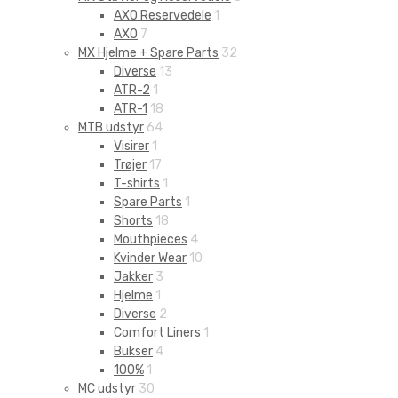
AXO Reservedele
1
AXO
7
MX Hjelme + Spare Parts
32
Diverse
13
ATR-2
1
ATR-1
18
MTB udstyr
64
Visirer
1
Trøjer
17
T-shirts
1
Spare Parts
1
Shorts
18
Mouthpieces
4
Kvinder Wear
10
Jakker
3
Hjelme
1
Diverse
2
Comfort Liners
1
Bukser
4
100%
1
MC udstyr
30