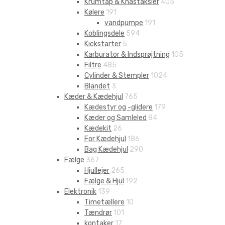
Krumtap & Knastaksler
405
Kølere
191
vandpumpe
191
Koblingsdele
594
Kickstarter
5
Karburator & Indsprøjtning
105
Filtre
485
Cylinder & Stempler
1024
Blandet
3
Kæder & Kædehjul
765
Kædestyr og -glidere
179
Kæder og Samleled
84
Kædekit
26
For Kædehjul
186
Bag Kædehjul
290
Fælge
367
Hjullejer
265
Fælge & Hjul
192
Elektronik
139
Timetællere
10
Tændrør
101
kontaker
17