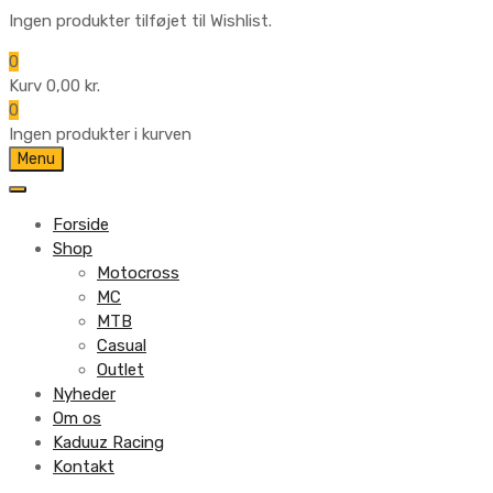
Ingen produkter tilføjet til Wishlist.
0
Kurv
0,00
kr.
0
Ingen produkter i kurven
Skip
Menu
to
content
Forside
Shop
Motocross
MC
MTB
Casual
Outlet
Nyheder
Om os
Kaduuz Racing
Kontakt