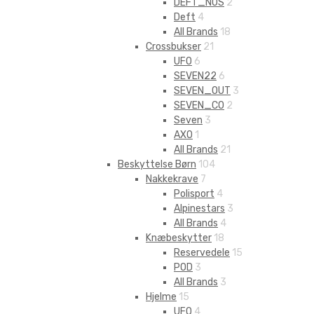
DEFT_NOS
2
Deft
4
All Brands
18
Crossbukser
21
UFO
6
SEVEN22
6
SEVEN_OUT
3
SEVEN_CO
2
Seven
3
AXO
1
All Brands
21
Beskyttelse Børn
104
Nakkekrave
7
Polisport
4
Alpinestars
3
All Brands
4
Knæbeskytter
18
Reservedele
15
POD
3
All Brands
3
Hjelme
15
UFO
4