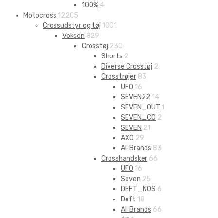
100%
4
Motocross
12205
Crossudstyr og tøj
1001
Voksen
829
Crosstøj
230
Shorts
2
Diverse Crosstøj
2
Crosstrøjer
83
UFO
16
SEVEN22
14
SEVEN_OUT
1
SEVEN_CO
2
SEVEN
21
AXO
29
All Brands
83
Crosshandsker
66
UFO
16
Seven
25
DEFT_NOS
6
Deft
18
All Brands
66