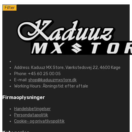
Filter
Address:
Kaduuz MX Store, Værkstedsvej 22, 4600 Køge
Phone:
+45 60 25 00 05
E-mail:
shop@kaduuzmxstore.dk
Working Hours:
Åbningstid: efter aftale
Firmaoplysninger
Handelsbetingelser
Persondatapolitik
Cookie- og privatlivspolitik