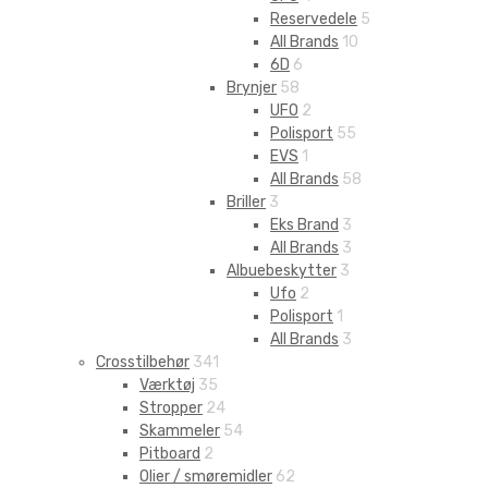
Reservedele
5
All Brands
10
6D
6
Brynjer
58
UFO
2
Polisport
55
EVS
1
All Brands
58
Briller
3
Eks Brand
3
All Brands
3
Albuebeskytter
3
Ufo
2
Polisport
1
All Brands
3
Crosstilbehør
341
Værktøj
35
Stropper
24
Skammeler
54
Pitboard
2
Olier / smøremidler
62