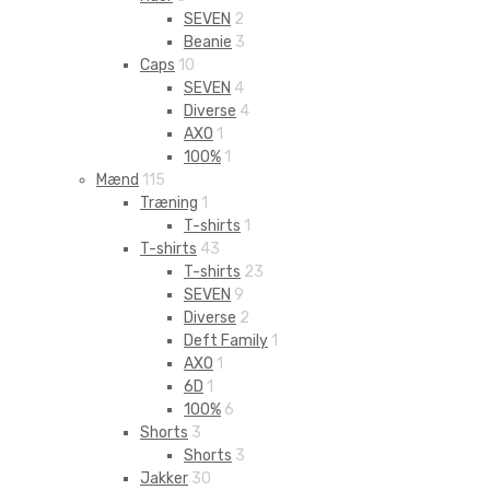
SEVEN
2
Beanie
3
Caps
10
SEVEN
4
Diverse
4
AXO
1
100%
1
Mænd
115
Træning
1
T-shirts
1
T-shirts
43
T-shirts
23
SEVEN
9
Diverse
2
Deft Family
1
AXO
1
6D
1
100%
6
Shorts
3
Shorts
3
Jakker
30