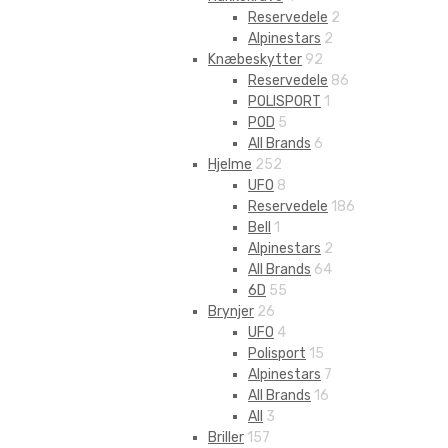
Reservedele
2
Alpinestars
2
Knæbeskytter
92
Reservedele
86
POLISPORT
1
POD
5
All Brands
6
Hjelme
252
UFO
8
Reservedele
186
Bell
1
Alpinestars
2
All Brands
64
6D
55
Brynjer
26
UFO
4
Polisport
15
Alpinestars
7
All Brands
16
All
3
Briller
157