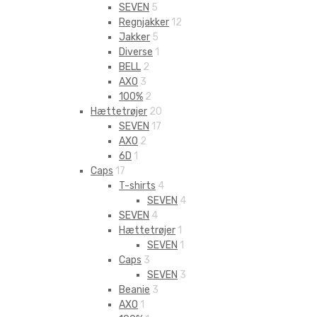
SEVEN
5
Regnjakker
12
Jakker
5
Diverse
1
BELL
2
AXO
3
100%
2
Hættetrøjer
20
SEVEN
17
AXO
2
6D
1
Caps
17
T-shirts
4
SEVEN
4
SEVEN
4
Hættetrøjer
1
SEVEN
1
Caps
3
SEVEN
3
Beanie
3
AXO
1