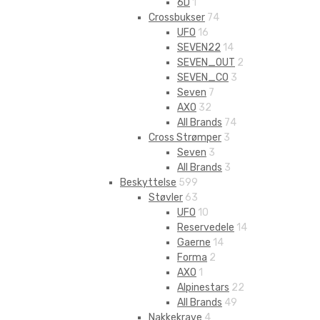
6D
1
Crossbukser
74
UFO
16
SEVEN22
14
SEVEN_OUT
2
SEVEN_CO
3
Seven
7
AXO
32
All Brands
74
Cross Strømper
3
Seven
3
All Brands
3
Beskyttelse
599
Støvler
63
UFO
10
Reservedele
14
Gaerne
14
Forma
2
AXO
1
Alpinestars
22
All Brands
49
Nakkekrave
4