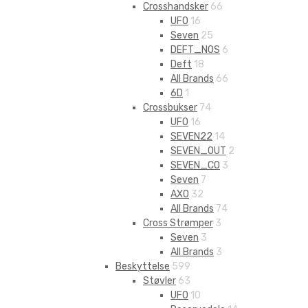
Crosshandsker
66
UFO
16
Seven
25
DEFT_NOS
6
Deft
18
All Brands
66
6D
1
Crossbukser
74
UFO
16
SEVEN22
14
SEVEN_OUT
2
SEVEN_CO
3
Seven
7
AXO
32
All Brands
74
Cross Strømper
3
Seven
3
All Brands
3
Beskyttelse
599
Støvler
63
UFO
10