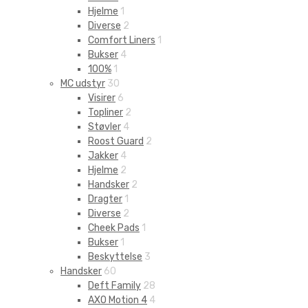
Hjelme
1
Diverse
2
Comfort Liners
1
Bukser
4
100%
1
MC udstyr
30
Visirer
6
Topliner
2
Støvler
4
Roost Guard
2
Jakker
4
Hjelme
2
Handsker
2
Dragter
1
Diverse
2
Cheek Pads
1
Bukser
1
Beskyttelse
3
Handsker
60
Deft Family
28
AXO Motion 4
4