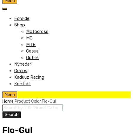
Skip
Menu
to
content
Forside
Shop
Motocross
MC
MTB
Casual
Outlet
Nyheder
Om os
Kaduuz Racing
Kontakt
Skip
Menu
to
Home
Product Color
Flo-Gul
content
Products
search
Search
Flo-Gul