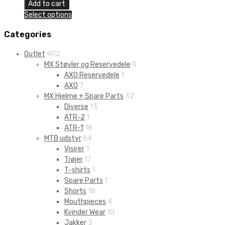
Buckle
Add to cart
I-
Select options
Jet
SG12
Categories
quantity
Outlet
402
MX Støvler og Reservedele
8
AXO Reservedele
1
AXO
7
MX Hjelme + Spare Parts
32
Diverse
13
ATR-2
1
ATR-1
18
MTB udstyr
64
Visirer
1
Trøjer
17
T-shirts
1
Spare Parts
1
Shorts
18
Mouthpieces
4
Kvinder Wear
10
Jakker
3