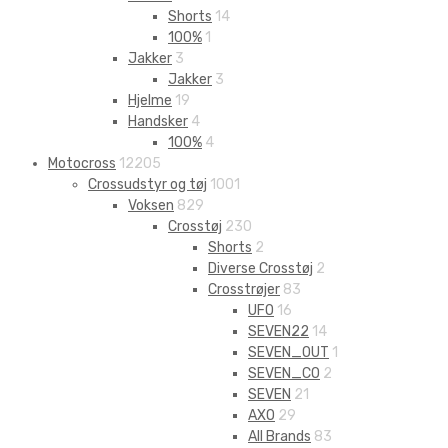
Shorts
14
100%
1
Jakker
3
Jakker
3
Hjelme
19
Handsker
4
100%
4
Motocross
12205
Crossudstyr og tøj
1001
Voksen
829
Crosstøj
230
Shorts
2
Diverse Crosstøj
2
Crosstrøjer
83
UFO
16
SEVEN22
14
SEVEN_OUT
1
SEVEN_CO
2
SEVEN
21
AXO
29
All Brands
83