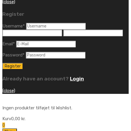
(close)
Register
Username
*
Email
*
Password
*
Already have an account?
Login
(close)
Ingen produkter tilføjet til Wishlist.
Kurv
0,00
kr.
0