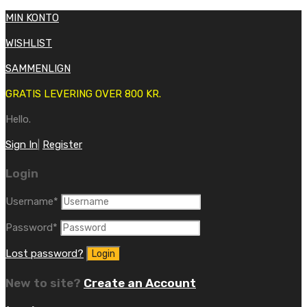
MIN KONTO
WISHLIST
SAMMENLIGN
GRATIS LEVERING OVER 800 KR.
Hello.
Sign In
|
Register
Login
Username
*
Password
*
Lost password?
New to site?
Create an Account