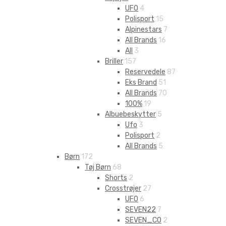
UFO
4
Polisport
15
Alpinestars
7
All Brands
16
All
3
Briller
157
Reservedele
87
Eks Brand
51
All Brands
70
100%
19
Albuebeskytter
5
Ufo
3
Polisport
2
All Brands
5
Børn
172
Tøj Børn
68
Shorts
2
Crosstrøjer
27
UFO
6
SEVEN22
7
SEVEN_CO
2