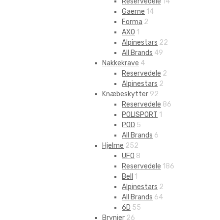
Reservedele
14
Gaerne
14
Forma
2
AXO
1
Alpinestars
22
All Brands
49
Nakkekrave
4
Reservedele
2
Alpinestars
2
Knæbeskytter
92
Reservedele
86
POLISPORT
1
POD
5
All Brands
6
Hjelme
252
UFO
8
Reservedele
186
Bell
1
Alpinestars
2
All Brands
64
6D
55
Brynjer
26