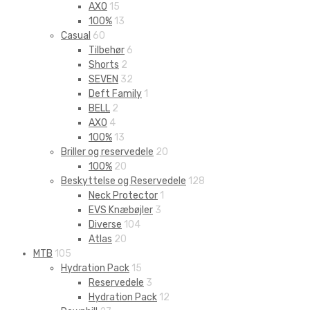
AXO
15
100%
13
Casual
60
Tilbehør
6
Shorts
2
SEVEN
32
Deft Family
1
BELL
2
AXO
4
100%
13
Briller og reservedele
20
100%
20
Beskyttelse og Reservedele
128
Neck Protector
1
EVS Knæbøjler
3
Diverse
104
Atlas
20
MTB
105
Hydration Pack
15
Reservedele
3
Hydration Pack
12