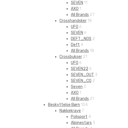
SEVEN
11
AXO
1
All Brands
27
Crosshandsker
18
UFO
6
SEVEN
6
DEFT_NOS
2
Deft
4
All Brands
18
Crossbukser
21
UFO
6
SEVEN22
6
SEVEN_OUT
3
SEVEN_CO
2
Seven
3
AXO
1
All Brands
21
Beskyttelse Børn
104
Nakkekrave
7
Polisport
4
Alpinestars
3