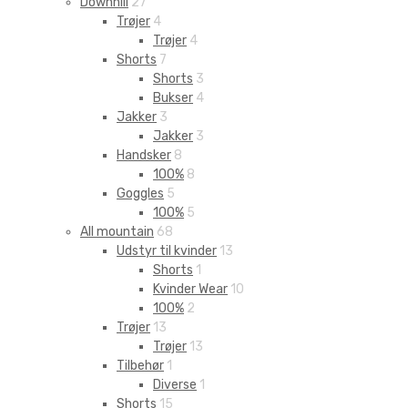
Downhill
27
Trøjer
4
Trøjer
4
Shorts
7
Shorts
3
Bukser
4
Jakker
3
Jakker
3
Handsker
8
100%
8
Goggles
5
100%
5
All mountain
68
Udstyr til kvinder
13
Shorts
1
Kvinder Wear
10
100%
2
Trøjer
13
Trøjer
13
Tilbehør
1
Diverse
1
Shorts
15