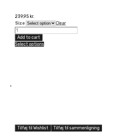
239,95
kr.
Size
Clear
Seven
Annex
Add to cart
7
Select options
Dot
Glove,
Charcoal
quantity
Tilføj til Wishlist
Tilføj til sammenligning