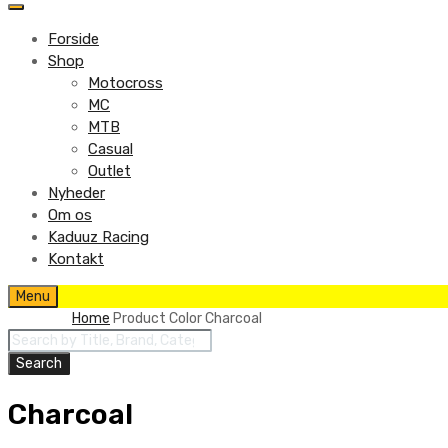
to
content
Forside
Shop
Motocross
MC
MTB
Casual
Outlet
Nyheder
Om os
Kaduuz Racing
Kontakt
Skip
Menu
to
Home
Product Color
Charcoal
content
Products
search
Search
Charcoal