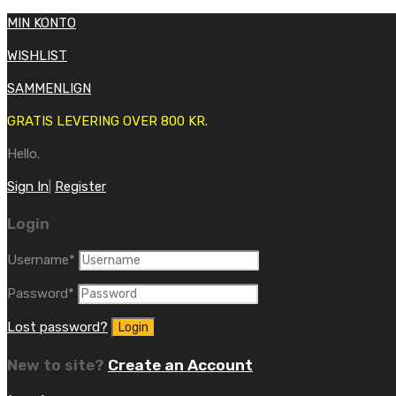
MIN KONTO
WISHLIST
SAMMENLIGN
GRATIS LEVERING OVER 800 KR.
Hello.
Sign In
|
Register
Login
Username
*
Password
*
Lost password?
New to site?
Create an Account