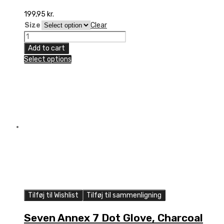
199,95
kr.
Size
Clear
Seven
Youth
Add to cart
Annex
Select options
7
Dot
Glove,
Charcoal
quantity
Tilføj til Wishlist
Tilføj til sammenligning
Seven Annex 7 Dot Glove, Charcoal