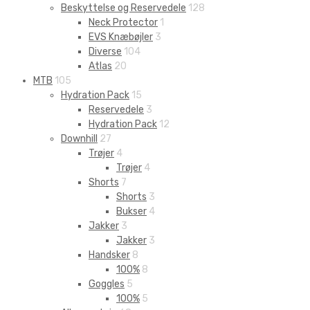
Beskyttelse og Reservedele
128
Neck Protector
1
EVS Knæbøjler
3
Diverse
104
Atlas
20
MTB
105
Hydration Pack
15
Reservedele
3
Hydration Pack
12
Downhill
27
Trøjer
4
Trøjer
4
Shorts
7
Shorts
3
Bukser
4
Jakker
3
Jakker
3
Handsker
8
100%
8
Goggles
5
100%
5