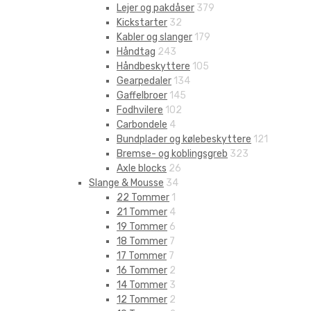
Lejer og pakdåser
379
Kickstarter
32
Kabler og slanger
179
Håndtag
243
Håndbeskyttere
105
Gearpedaler
134
Gaffelbroer
145
Fodhvilere
102
Carbondele
4
Bundplader og kølebeskyttere
121
Bremse- og koblingsgreb
323
Axle blocks
26
Slange & Mousse
34
22 Tommer
1
21 Tommer
4
19 Tommer
6
18 Tommer
7
17 Tommer
7
16 Tommer
2
14 Tommer
3
12 Tommer
2