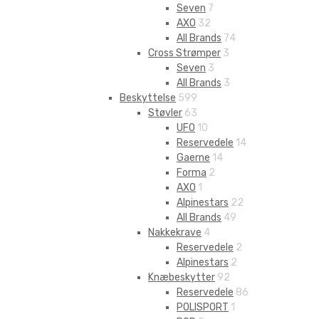
Seven
7
AXO
32
All Brands
74
Cross Strømper
3
Seven
3
All Brands
3
Beskyttelse
599
Støvler
63
UFO
10
Reservedele
14
Gaerne
14
Forma
2
AXO
1
Alpinestars
22
All Brands
49
Nakkekrave
4
Reservedele
2
Alpinestars
2
Knæbeskytter
92
Reservedele
86
POLISPORT
1