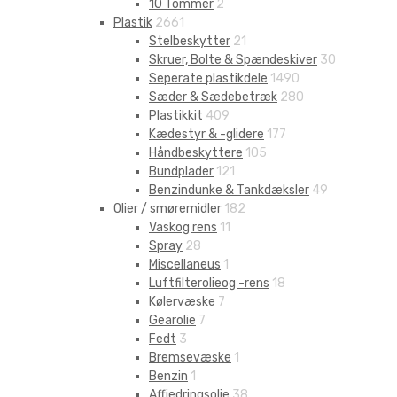
10 Tommer
2
Plastik
2661
Stelbeskytter
21
Skruer, Bolte & Spændeskiver
30
Seperate plastikdele
1490
Sæder & Sædebetræk
280
Plastikkit
409
Kædestyr & -glidere
177
Håndbeskyttere
105
Bundplader
121
Benzindunke & Tankdæksler
49
Olier / smøremidler
182
Vaskog rens
11
Spray
28
Miscellaneus
1
Luftfilterolieog -rens
18
Kølervæske
7
Gearolie
7
Fedt
3
Bremsevæske
1
Benzin
1
Affjedringsolie
38