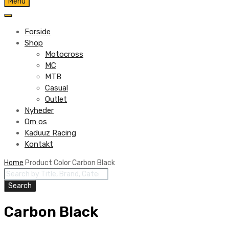
Skip
Menu
to
content
Forside
Shop
Motocross
MC
MTB
Casual
Outlet
Nyheder
Om os
Kaduuz Racing
Kontakt
Skip
Home
Product Color
Carbon Black
Products
to
search
content
Search
Carbon Black