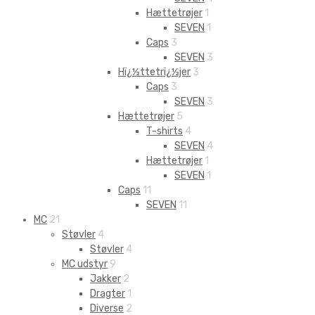
Hættetrøjer
1
SEVEN
1
Caps
3
SEVEN
3
Hï¿½ttetrï¿½jer
3
Caps
3
SEVEN
3
Hættetrøjer
5
T-shirts
4
SEVEN
4
Hættetrøjer
1
SEVEN
1
Caps
11
SEVEN
11
MC
21
Støvler
4
Støvler
4
MC udstyr
9
Jakker
2
Dragter
1
Diverse
2