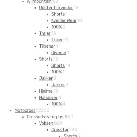
All mountain
68
Udstyr til kvinder
13
Shorts
1
Kvinder Wear
10
100%
2
Trøjer
13
Trøjer
13
Tilbehør
1
Diverse
1
Shorts
15
Shorts
14
100%
1
Jakker
3
Jakker
3
Hjelme
19
Handsker
4
100%
4
Motocross
12205
Crossudstyr og tøj
1001
Voksen
829
Crosstøj
230
Shorts
2