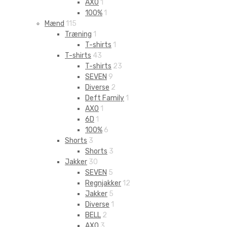
AXO
1
100%
1
Mænd
115
Træning
1
T-shirts
1
T-shirts
43
T-shirts
23
SEVEN
9
Diverse
2
Deft Family
1
AXO
1
6D
1
100%
6
Shorts
3
Shorts
3
Jakker
30
SEVEN
5
Regnjakker
12
Jakker
5
Diverse
1
BELL
2
AXO
3