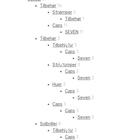
Tilbehør
16
Strømper
5
Tilbehør
1
Caps
11
SEVEN
11
Tilbehør
3
Tilbehï¿½r
3
Caps
3
Seven
3
Strï¿½mper
3
Caps
3
Seven
3
Huer
3
Caps
3
Seven
3
Caps
3
Caps
3
Seven
3
Solbriller
8
Tilbehï¿½r
3
Caps
3