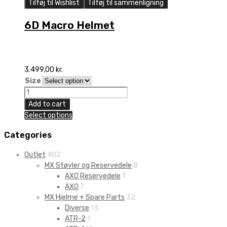
Tilføj til Wishlist
Tilføj til sammenligning
6D Macro Helmet
3.499,00
kr.
Size
6D
Macro
Add to cart
Helmet
Select options
quantity
Categories
Outlet
402
MX Støvler og Reservedele
8
AXO Reservedele
1
AXO
7
MX Hjelme + Spare Parts
32
Diverse
13
ATR-2
1