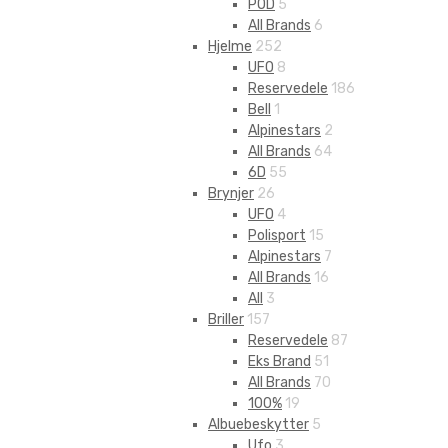
POD
5
All Brands
6
Hjelme
252
UFO
8
Reservedele
186
Bell
1
Alpinestars
2
All Brands
64
6D
55
Brynjer
26
UFO
4
Polisport
15
Alpinestars
7
All Brands
16
All
3
Briller
157
Reservedele
87
Eks Brand
51
All Brands
70
100%
19
Albuebeskytter
5
Ufo
3