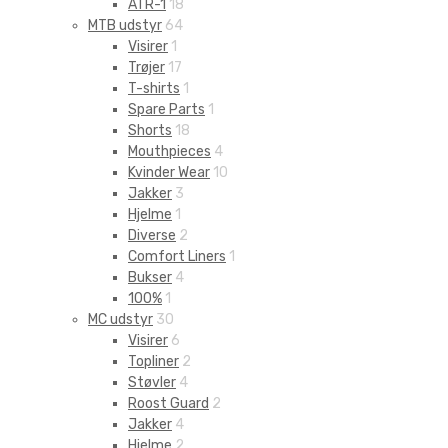
ATR-1
18
MTB udstyr
64
Visirer
1
Trøjer
17
T-shirts
1
Spare Parts
1
Shorts
18
Mouthpieces
4
Kvinder Wear
10
Jakker
3
Hjelme
1
Diverse
2
Comfort Liners
1
Bukser
4
100%
1
MC udstyr
30
Visirer
6
Topliner
2
Støvler
4
Roost Guard
2
Jakker
4
Hjelme
2