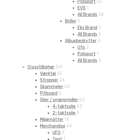
Polisport
55
EVS
1
All Brands
58
Briller
3
Eks Brand
3
All Brands
3
Albuebeskytter
3
Ufo
2
Polisport
1
All Brands
3
Crosstilbehør
341
Værktøj
35
Stropper
24
Skammeler
54
Pitboard
2
Olier / smøremidler
62
4-taktsolie
53
2-taktsolie
9
Miljømåtter
13
Merchandise
44
UFO
3
Tent
1