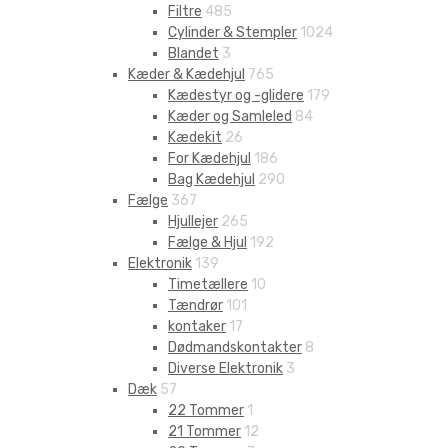
Filtre
485
Cylinder & Stempler
1024
Blandet
3
Kæder & Kædehjul
765
Kædestyr og -glidere
179
Kæder og Samleled
84
Kædekit
26
For Kædehjul
186
Bag Kædehjul
290
Fælge
367
Hjullejer
265
Fælge & Hjul
192
Elektronik
139
Timetællere
10
Tændrør
101
kontaker
17
Dødmandskontakter
8
Diverse Elektronik
3
Dæk
57
22 Tommer
1
21 Tommer
12