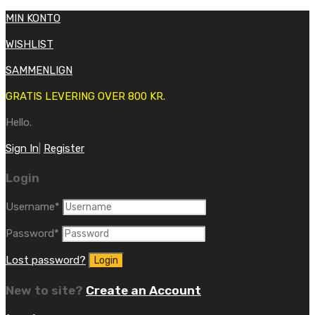
MIN KONTO
WISHLIST
SAMMENLIGN
GRATIS LEVERING OVER 800 KR.
Hello.
Sign In
|
Register
Login
Username
*
Password
*
Lost password?
New to site?
Create an Account