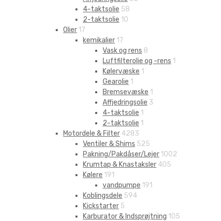
4-taktsolie
58
2-taktsolie
10
Olier
17
kemikalier
17
Vask og rens
8
Luftfilterolie og -rens
1
Kølervæske
1
Gearolie
1
Bremsevæske
1
Affjedringsolie
3
4-taktsolie
1
2-taktsolie
1
Motordele & Filter
4283
Ventiler & Shims
525
Pakning/Pakdåser/Lejer
1002
Krumtap & Knastaksler
405
Kølere
191
vandpumpe
191
Koblingsdele
594
Kickstarter
5
Karburator & Indsprøjtning
105