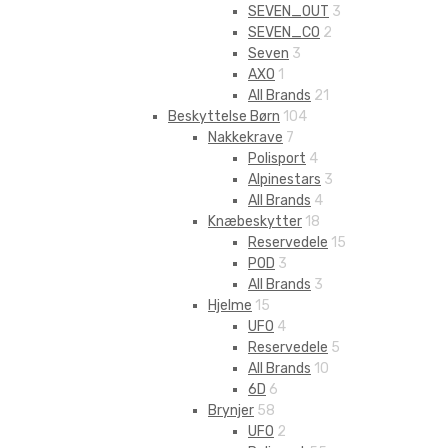
SEVEN_OUT
3
SEVEN_CO
2
Seven
3
AXO
1
All Brands
21
Beskyttelse Børn
104
Nakkekrave
7
Polisport
4
Alpinestars
3
All Brands
4
Knæbeskytter
18
Reservedele
15
POD
3
All Brands
3
Hjelme
15
UFO
4
Reservedele
5
All Brands
10
6D
6
Brynjer
58
UFO
2