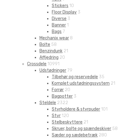
Stickers
10
Floor Display
3
Diverse
3
Banner
1
Bags
7
Mechanix wear
8
Bolte
58
Benzindunk
21
Affjedring
20
Crossdele
10991
Udstødninger
79
Tilbehør og reservedele
35
Komplet udstødningssystem
21
Forrør
20
Bagpotter
3
Steldele
2322
Styrholdere & styrpuder
101
Styr
120
Stelbeskyttere
21
Skruer, bolte og spændeskiver
58
Sæder og sædebetræk
280