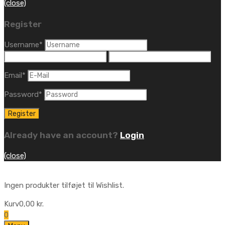
(close)
Register
Username
*
Email
*
Password
*
Already have an account?
Login
(close)
Ingen produkter tilføjet til Wishlist.
Kurv
0,00
kr.
0