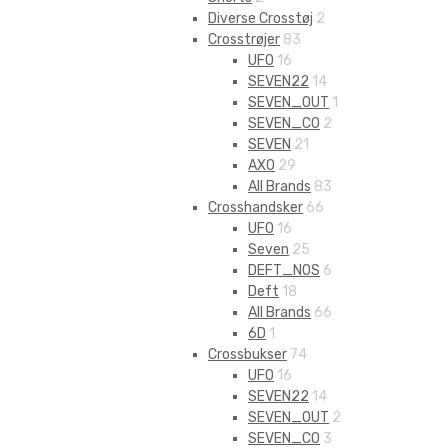
Diverse Crosstøj
2
Crosstrøjer
83
UFO
16
SEVEN22
14
SEVEN_OUT
1
SEVEN_CO
2
SEVEN
21
AXO
29
All Brands
83
Crosshandsker
66
UFO
16
Seven
25
DEFT_NOS
6
Deft
18
All Brands
66
6D
1
Crossbukser
74
UFO
16
SEVEN22
14
SEVEN_OUT
2
SEVEN_CO
3