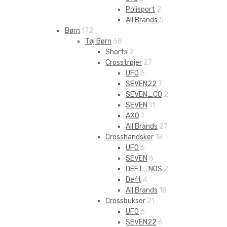
Polisport
2
All Brands
5
Børn
172
Tøj Børn
68
Shorts
2
Crosstrøjer
27
UFO
6
SEVEN22
7
SEVEN_CO
2
SEVEN
11
AXO
1
All Brands
27
Crosshandsker
18
UFO
6
SEVEN
6
DEFT_NOS
2
Deft
4
All Brands
18
Crossbukser
21
UFO
6
SEVEN22
6