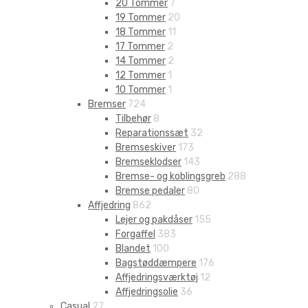
20 Tommer
7
19 Tommer
20
18 Tommer
11
17 Tommer
2
14 Tommer
2
12 Tommer
1
10 Tommer
1
Bremser
724
Tilbehør
8
Reparationssæt
32
Bremseskiver
173
Bremseklodser
143
Bremse- og koblingsgreb
288
Bremse pedaler
80
Affjedring
862
Lejer og pakdåser
155
Forgaffel
383
Blandet
100
Bagstøddæmpere
176
Affjedringsværktøj
12
Affjedringsolie
36
Casual
27