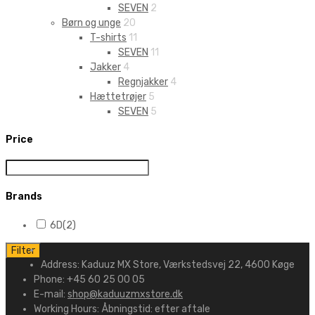
SEVEN
2
Børn og unge
20
T-shirts
11
SEVEN
11
Jakker
4
Regnjakker
4
Hættetrøjer
5
SEVEN
5
Price
Brands
6D
(2)
Filter
Address:
Kaduuz MX Store, Værkstedsvej 22, 4600 Køge
Phone:
+45 60 25 00 05
E-mail:
shop@kaduuzmxstore.dk
Working Hours:
Åbningstid: efter aftale