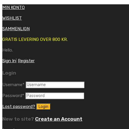
MIN KONTO
WISHLIST
SAMMENLIGN
GRATIS LEVERING OVER 800 KR.
Hello.
Sign In
|
Register
Login
Username
*
Password
*
Lost password?
New to site?
Create an Account