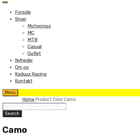
to
content
Forside
Shop
Motocross
MC
MTB
Casual
Outlet
Nyheder
Om os
Kaduuz Racing
Kontakt
Skip
Menu
to
Home
Product Color
Camo
content
Products
search
Search
Camo