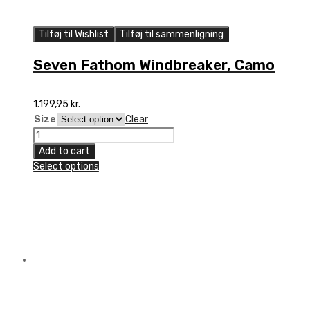
Tilføj til Wishlist
Tilføj til sammenligning
Seven Fathom Windbreaker, Camo
1.199,95
kr.
Size
Clear
Seven
Fathom
Add to cart
Windbreaker,
Select options
Camo
quantity