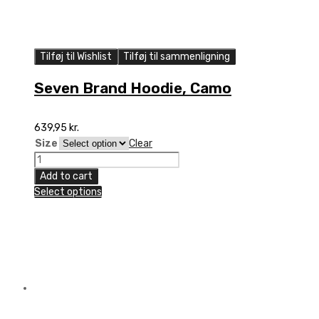
Tilføj til Wishlist
Tilføj til sammenligning
Seven Brand Hoodie, Camo
639,95
kr.
Size
Clear
Seven
Brand
Add to cart
Hoodie,
Select options
Camo
quantity