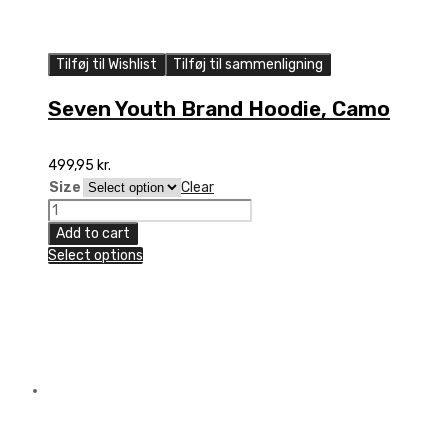
Tilføj til Wishlist
Tilføj til sammenligning
Seven Youth Brand Hoodie, Camo
499,95
kr.
Size
Clear
Seven
Youth
Add to cart
Brand
Select options
Hoodie,
Camo
quantity