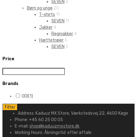
SEVEN
2
Børn og unge
20
T-shirts
11
SEVEN
11
Jakker
4
Regnjakker
4
Hættetrøjer
5
SEVEN
5
Price
Brands
ODI
(1)
Filter
Address:
Kaduuz MX Store, Værkstedsvej 22, 4600 Køge
Phone:
+45 60 25 00 05
E-mail:
shop@kaduuzmxstore.dk
Working Hours:
Åbningstid: efter aftale