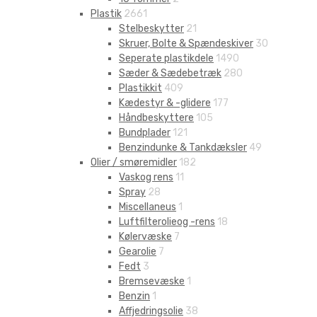
Plastik
2661
Stelbeskytter
21
Skruer, Bolte & Spændeskiver
30
Seperate plastikdele
1490
Sæder & Sædebetræk
280
Plastikkit
409
Kædestyr & -glidere
177
Håndbeskyttere
105
Bundplader
121
Benzindunke & Tankdæksler
49
Olier / smøremidler
182
Vaskog rens
11
Spray
28
Miscellaneus
1
Luftfilterolieog -rens
18
Kølervæske
7
Gearolie
7
Fedt
3
Bremsevæske
1
Benzin
1
Affjedringsolie
38