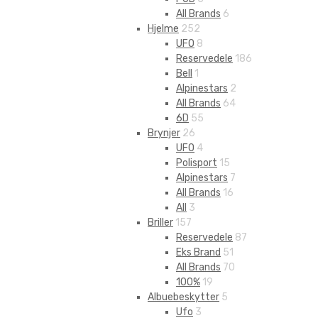
All Brands
6
Hjelme
252
UFO
8
Reservedele
186
Bell
1
Alpinestars
2
All Brands
64
6D
55
Brynjer
26
UFO
4
Polisport
15
Alpinestars
7
All Brands
16
All
3
Briller
157
Reservedele
87
Eks Brand
51
All Brands
70
100%
19
Albuebeskytter
5
Ufo
3