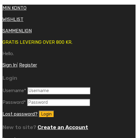
MIN KONTO
WISHLIST
SAMMENLIGN
GRATIS LEVERING OVER 800 KR.
Hello.
Sign In
|
Register
Login
Username
*
Password
*
Lost password?
New to site?
Create an Account