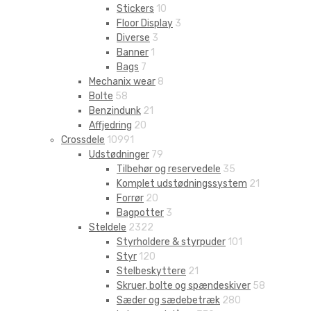
Stickers
10
Floor Display
3
Diverse
3
Banner
1
Bags
7
Mechanix wear
8
Bolte
58
Benzindunk
21
Affjedring
20
Crossdele
10991
Udstødninger
79
Tilbehør og reservedele
35
Komplet udstødningssystem
21
Forrør
20
Bagpotter
3
Steldele
2322
Styrholdere & styrpuder
101
Styr
120
Stelbeskyttere
21
Skruer, bolte og spændeskiver
58
Sæder og sædebetræk
280