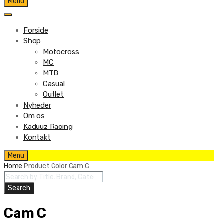
Skip
Menu
to
content
Forside
Shop
Motocross
MC
MTB
Casual
Outlet
Nyheder
Om os
Kaduuz Racing
Kontakt
Skip
Menu
to
Home
Product Color
Cam C
content
Products
search
Search
Cam C