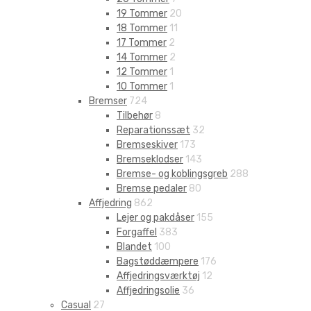
19 Tommer
20
18 Tommer
11
17 Tommer
2
14 Tommer
2
12 Tommer
1
10 Tommer
1
Bremser
724
Tilbehør
8
Reparationssæt
32
Bremseskiver
173
Bremseklodser
143
Bremse- og koblingsgreb
288
Bremse pedaler
80
Affjedring
862
Lejer og pakdåser
155
Forgaffel
383
Blandet
100
Bagstøddæmpere
176
Affjedringsværktøj
12
Affjedringsolie
36
Casual
27