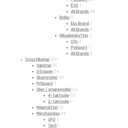
EVS
1
All Brands
58
Briller
3
Eks Brand
3
All Brands
3
Albuebeskytter
3
Ufo
2
Polisport
1
All Brands
3
Crosstilbehør
341
Værktøj
35
Stropper
24
Skammeler
54
Pitboard
2
Olier / smøremidler
62
4-taktsolie
53
2-taktsolie
9
Miljømåtter
13
Merchandise
44
UFO
3
Tent
1