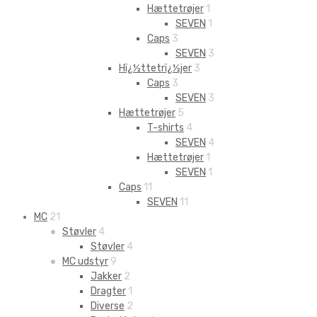
Hættetrøjer
1
SEVEN
1
Caps
3
SEVEN
3
Hï¿½ttetrï¿½jer
3
Caps
3
SEVEN
3
Hættetrøjer
5
T-shirts
4
SEVEN
4
Hættetrøjer
1
SEVEN
1
Caps
11
SEVEN
11
MC
21
Støvler
4
Støvler
4
MC udstyr
9
Jakker
2
Dragter
1
Diverse
2