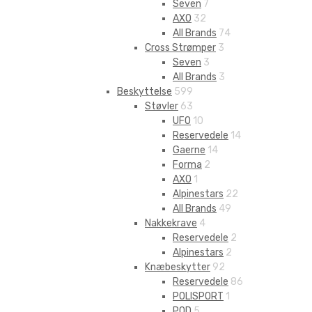
Seven
7
AXO
32
All Brands
74
Cross Strømper
3
Seven
3
All Brands
3
Beskyttelse
599
Støvler
63
UFO
10
Reservedele
14
Gaerne
14
Forma
2
AXO
1
Alpinestars
22
All Brands
49
Nakkekrave
4
Reservedele
2
Alpinestars
2
Knæbeskytter
92
Reservedele
86
POLISPORT
1
POD
5