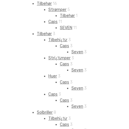
Tilbehør
16
Strømper
5
Tilbehør
1
Caps
11
SEVEN
11
Tilbehør
3
Tilbehï¿½r
3
Caps
3
Seven
3
Strï¿½mper
3
Caps
3
Seven
3
Huer
3
Caps
3
Seven
3
Caps
3
Caps
3
Seven
3
Solbriller
8
Tilbehï¿½r
3
Caps
3