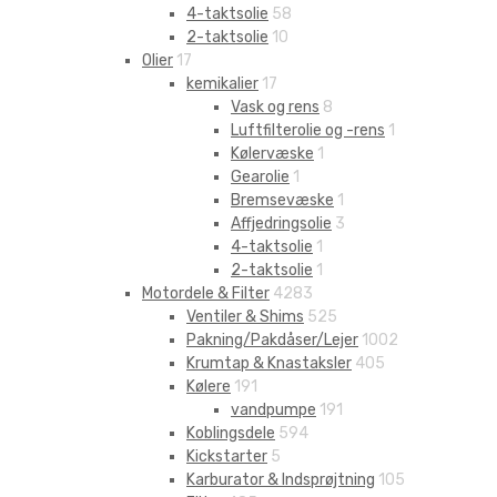
4-taktsolie
58
2-taktsolie
10
Olier
17
kemikalier
17
Vask og rens
8
Luftfilterolie og -rens
1
Kølervæske
1
Gearolie
1
Bremsevæske
1
Affjedringsolie
3
4-taktsolie
1
2-taktsolie
1
Motordele & Filter
4283
Ventiler & Shims
525
Pakning/Pakdåser/Lejer
1002
Krumtap & Knastaksler
405
Kølere
191
vandpumpe
191
Koblingsdele
594
Kickstarter
5
Karburator & Indsprøjtning
105