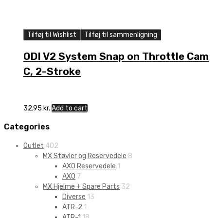
Tilføj til Wishlist
Tilføj til sammenligning
ODI V2 System Snap on Throttle Cam
C, 2-Stroke
32,95
kr.
Add to cart
Categories
Outlet
402
MX Støvler og Reservedele
8
AXO Reservedele
1
AXO
7
MX Hjelme + Spare Parts
32
Diverse
13
ATR-2
1
ATR-1
18