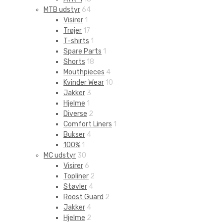
MTB udstyr
64
Visirer
1
Trøjer
17
T-shirts
1
Spare Parts
1
Shorts
18
Mouthpieces
4
Kvinder Wear
10
Jakker
3
Hjelme
1
Diverse
2
Comfort Liners
1
Bukser
4
100%
1
MC udstyr
30
Visirer
6
Topliner
2
Støvler
4
Roost Guard
2
Jakker
4
Hjelme
2