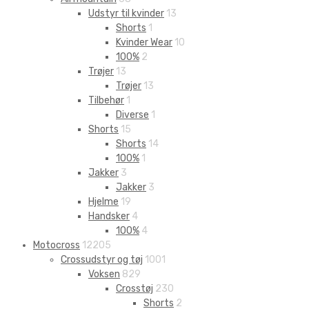
Udstyr til kvinder
13
Shorts
1
Kvinder Wear
10
100%
2
Trøjer
13
Trøjer
13
Tilbehør
1
Diverse
1
Shorts
15
Shorts
14
100%
1
Jakker
3
Jakker
3
Hjelme
19
Handsker
4
100%
4
Motocross
12205
Crossudstyr og tøj
1001
Voksen
829
Crosstøj
230
Shorts
2