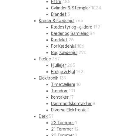
Filtre
485
Cylinder & Stempler
1024
Blandet
3
Kæder & Kædehjul
765
Kædestyr og -glidere
179
Kæder og Samleled
84
Kædekit
26
For Kædehjul
186
Bag Kædehjul
290
Fælge
367
Hjullejer
265
Fælge & Hjul
192
Elektronik
139
Timetællere
10
Tændrør
101
kontaker
17
Dødmandskontakter
8
Diverse Elektronik
3
Dæk
57
22 Tommer
1
21 Tommer
12
20 Tommer
7