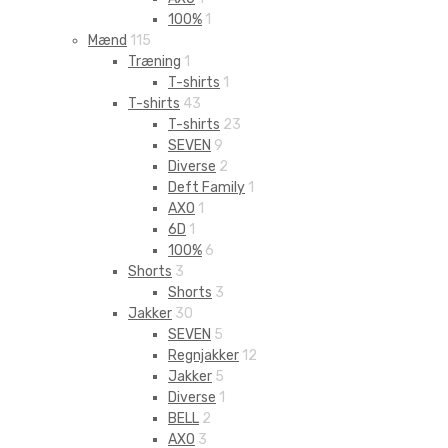
100%
1
Mænd
115
Træning
1
T-shirts
1
T-shirts
43
T-shirts
23
SEVEN
9
Diverse
2
Deft Family
1
AXO
1
6D
1
100%
6
Shorts
3
Shorts
3
Jakker
30
SEVEN
5
Regnjakker
12
Jakker
5
Diverse
1
BELL
2
AXO
3