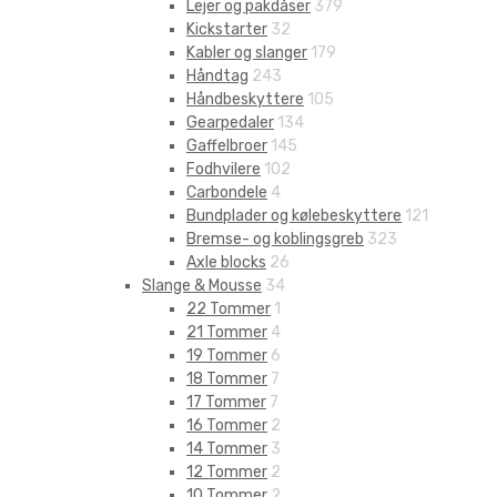
Lejer og pakdåser
379
Kickstarter
32
Kabler og slanger
179
Håndtag
243
Håndbeskyttere
105
Gearpedaler
134
Gaffelbroer
145
Fodhvilere
102
Carbondele
4
Bundplader og kølebeskyttere
121
Bremse- og koblingsgreb
323
Axle blocks
26
Slange & Mousse
34
22 Tommer
1
21 Tommer
4
19 Tommer
6
18 Tommer
7
17 Tommer
7
16 Tommer
2
14 Tommer
3
12 Tommer
2
10 Tommer
2