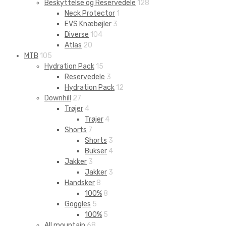
Beskyttelse og Reservedele
128
Neck Protector
1
EVS Knæbøjler
3
Diverse
104
Atlas
20
MTB
105
Hydration Pack
15
Reservedele
3
Hydration Pack
12
Downhill
27
Trøjer
4
Trøjer
4
Shorts
7
Shorts
3
Bukser
4
Jakker
3
Jakker
3
Handsker
8
100%
8
Goggles
5
100%
5
All mountain
68