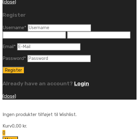
(close)
Register
Username
*
Email
*
Password
*
Already have an account?
Login
(close)
Ingen produkter tilføjet til Wishlist.
Kurv
0,00
kr.
0