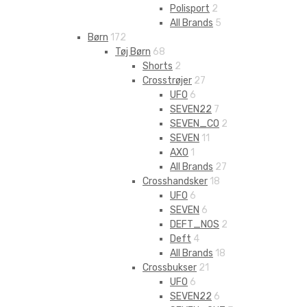
Polisport
2
All Brands
5
Børn
172
Tøj Børn
68
Shorts
2
Crosstrøjer
27
UFO
6
SEVEN22
7
SEVEN_CO
2
SEVEN
11
AXO
1
All Brands
27
Crosshandsker
18
UFO
6
SEVEN
6
DEFT_NOS
2
Deft
4
All Brands
18
Crossbukser
21
UFO
6
SEVEN22
6