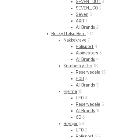
SEVEN_OUT
3
SEVEN_CO
2
Seven
3
AXO
1
All Brands
21
Beskyttelse Børn
104
Nakkekrave
7
Polisport
4
Alpinestars
3
All Brands
4
Knæbeskytter
18
Reservedele
15
POD
3
All Brands
3
Hjelme
15
UFO
4
Reservedele
5
All Brands
10
6D
6
Brynjer
58
UFO
2
Polisport
55