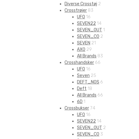
Diverse Crosstøj
2
Crosstrøjer
83
UFO
16
SEVEN22
14
SEVEN_OUT
1
SEVEN_CO
2
SEVEN
21
AXO
29
All Brands
83
Crosshandsker
66
UFO
16
Seven
25
DEFT_NOS
6
Deft
18
All Brands
66
6D
1
Crossbukser
74
UFO
16
SEVEN22
14
SEVEN_OUT
2
SEVEN_CO
3