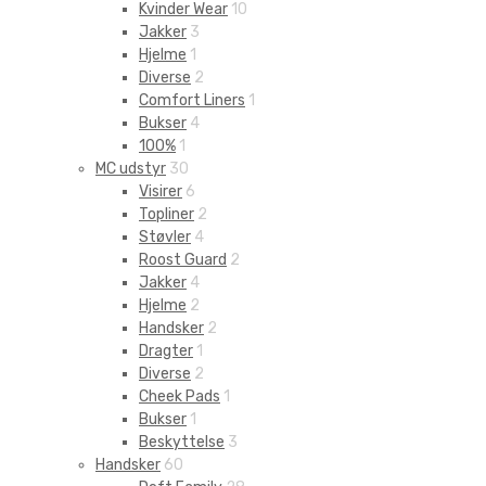
Kvinder Wear
10
Jakker
3
Hjelme
1
Diverse
2
Comfort Liners
1
Bukser
4
100%
1
MC udstyr
30
Visirer
6
Topliner
2
Støvler
4
Roost Guard
2
Jakker
4
Hjelme
2
Handsker
2
Dragter
1
Diverse
2
Cheek Pads
1
Bukser
1
Beskyttelse
3
Handsker
60