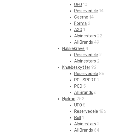
UFO
10
Reservedele
14
Gaerne
14
Forma
2
AXO
1
Alpinestars
22
All Brands
49
Nakkekrave
4
Reservedele
2
Alpinestars
2
Knæbeskytter
92
Reservedele
86
POLISPORT
1
POD
5
All Brands
6
Hjelme
252
UFO
8
Reservedele
186
Bell
1
Alpinestars
2
All Brands
64