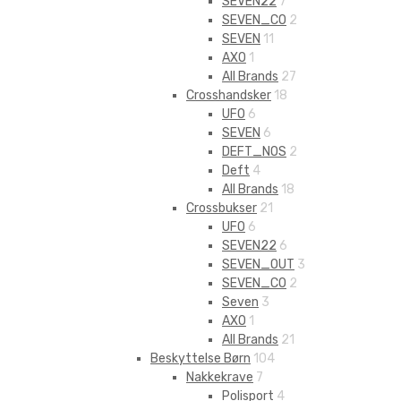
SEVEN22
7
SEVEN_CO
2
SEVEN
11
AXO
1
All Brands
27
Crosshandsker
18
UFO
6
SEVEN
6
DEFT_NOS
2
Deft
4
All Brands
18
Crossbukser
21
UFO
6
SEVEN22
6
SEVEN_OUT
3
SEVEN_CO
2
Seven
3
AXO
1
All Brands
21
Beskyttelse Børn
104
Nakkekrave
7
Polisport
4