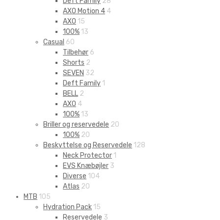
Deft Family
28
AXO Motion 4
4
AXO
15
100%
13
Casual
60
Tilbehør
6
Shorts
2
SEVEN
32
Deft Family
1
BELL
2
AXO
4
100%
13
Briller og reservedele
20
100%
20
Beskyttelse og Reservedele
128
Neck Protector
1
EVS Knæbøjler
3
Diverse
104
Atlas
20
MTB
105
Hydration Pack
15
Reservedele
3