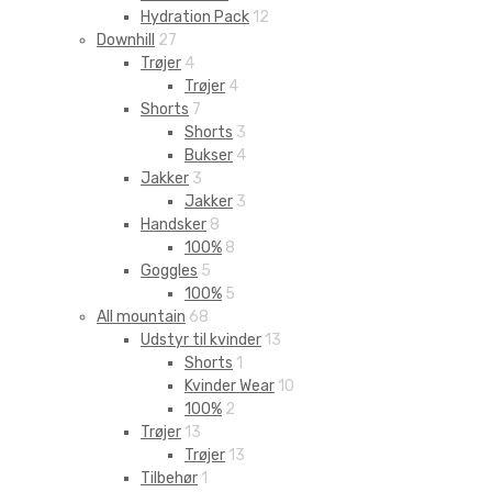
Hydration Pack
12
Downhill
27
Trøjer
4
Trøjer
4
Shorts
7
Shorts
3
Bukser
4
Jakker
3
Jakker
3
Handsker
8
100%
8
Goggles
5
100%
5
All mountain
68
Udstyr til kvinder
13
Shorts
1
Kvinder Wear
10
100%
2
Trøjer
13
Trøjer
13
Tilbehør
1