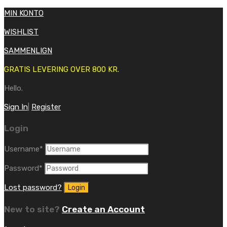
MIN KONTO
WISHLIST
SAMMENLIGN
GRATIS LEVERING OVER 800 KR.
Hello.
Sign In
|
Register
Login
Username
*
Password
*
Lost password?
New to site?
Create an Account