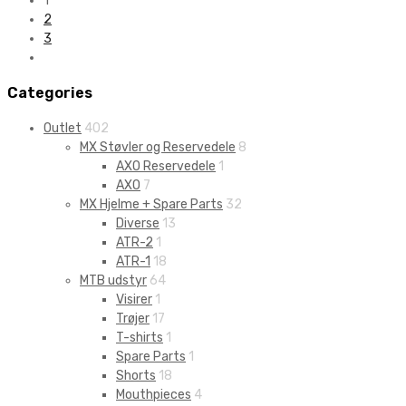
1
2
3
Categories
Outlet
402
MX Støvler og Reservedele
8
AXO Reservedele
1
AXO
7
MX Hjelme + Spare Parts
32
Diverse
13
ATR-2
1
ATR-1
18
MTB udstyr
64
Visirer
1
Trøjer
17
T-shirts
1
Spare Parts
1
Shorts
18
Mouthpieces
4