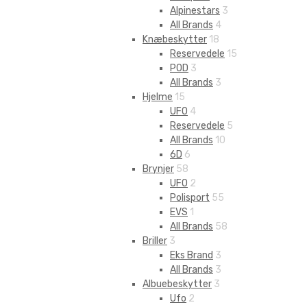
Alpinestars
3
All Brands
4
Knæbeskytter
18
Reservedele
15
POD
3
All Brands
3
Hjelme
15
UFO
4
Reservedele
5
All Brands
10
6D
6
Brynjer
58
UFO
2
Polisport
55
EVS
1
All Brands
58
Briller
3
Eks Brand
3
All Brands
3
Albuebeskytter
3
Ufo
2