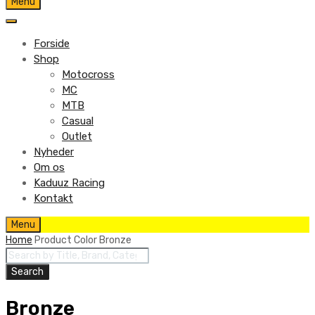
Skip
Menu
to
content
Forside
Shop
Motocross
MC
MTB
Casual
Outlet
Nyheder
Om os
Kaduuz Racing
Kontakt
Skip
Menu
to
Home
Product Color
Bronze
content
Products
search
Search
Bronze