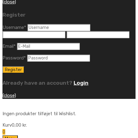
(close)
Register
Username
*
Email
*
Password
*
Already have an account?
Login
(close)
Ingen produkter tilføjet til Wishlist.
Kurv
0,00
kr.
0