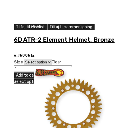
Tilføj til Wishlist
Tilføj til sammenligning
6D ATR-2 Element Helmet, Bronze
6.259,95
kr.
Size
Clear
6D
ATR-
Add to cart
2
Select options
Element
Helmet,
Bronze
quantity