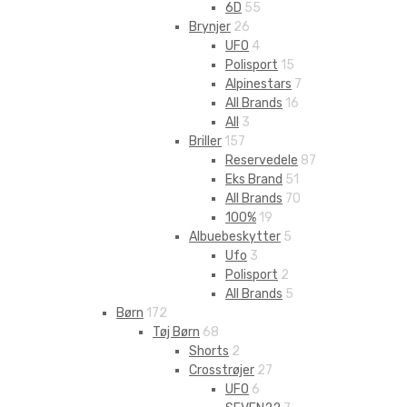
6D
55
Brynjer
26
UFO
4
Polisport
15
Alpinestars
7
All Brands
16
All
3
Briller
157
Reservedele
87
Eks Brand
51
All Brands
70
100%
19
Albuebeskytter
5
Ufo
3
Polisport
2
All Brands
5
Børn
172
Tøj Børn
68
Shorts
2
Crosstrøjer
27
UFO
6