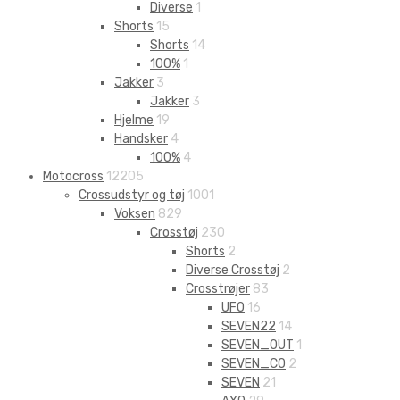
Diverse
1
Shorts
15
Shorts
14
100%
1
Jakker
3
Jakker
3
Hjelme
19
Handsker
4
100%
4
Motocross
12205
Crossudstyr og tøj
1001
Voksen
829
Crosstøj
230
Shorts
2
Diverse Crosstøj
2
Crosstrøjer
83
UFO
16
SEVEN22
14
SEVEN_OUT
1
SEVEN_CO
2
SEVEN
21