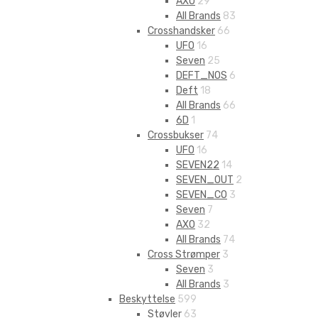
AXO
29
All Brands
83
Crosshandsker
66
UFO
16
Seven
25
DEFT_NOS
6
Deft
18
All Brands
66
6D
1
Crossbukser
74
UFO
16
SEVEN22
14
SEVEN_OUT
2
SEVEN_CO
3
Seven
7
AXO
32
All Brands
74
Cross Strømper
3
Seven
3
All Brands
3
Beskyttelse
599
Støvler
63