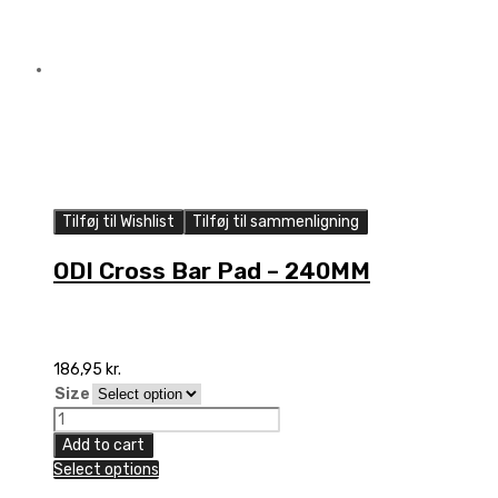
Tilføj til Wishlist
Tilføj til sammenligning
ODI Cross Bar Pad – 240MM
186,95
kr.
Size
ODI
Cross
Add to cart
Bar
Select options
Pad