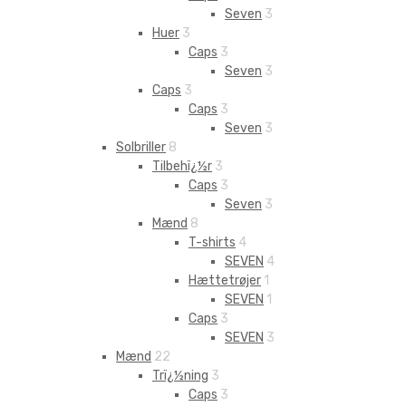
Seven
3
Huer
3
Caps
3
Seven
3
Caps
3
Caps
3
Seven
3
Solbriller
8
Tilbehï¿½r
3
Caps
3
Seven
3
Mænd
8
T-shirts
4
SEVEN
4
Hættetrøjer
1
SEVEN
1
Caps
3
SEVEN
3
Mænd
22
Trï¿½ning
3
Caps
3