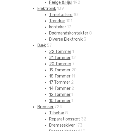
Fælge & Hjul
192
Elektronik
139
Timetællere
10
Tændrør
101
kontaker
17
Dødmandskontakter
8
Diverse Elektronik
3
Dæk
57
22 Tommer
1
21 Tommer
12
20 Tommer
7
19 Tommer
20
18 Tommer
11
17 Tommer
2
14 Tommer
2
12 Tommer
1
10 Tommer
1
Bremser
724
Tilbehør
8
Reparationssæt
32
Bremseskiver
173