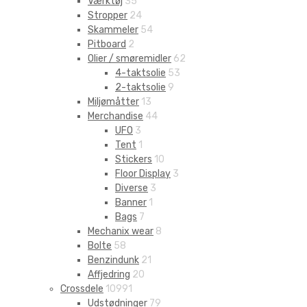
Værktøj
35
Stropper
24
Skammeler
54
Pitboard
2
Olier / smøremidler
62
4-taktsolie
53
2-taktsolie
9
Miljømåtter
13
Merchandise
44
UFO
3
Tent
1
Stickers
10
Floor Display
3
Diverse
3
Banner
1
Bags
7
Mechanix wear
8
Bolte
58
Benzindunk
21
Affjedring
20
Crossdele
10991
Udstødninger
79