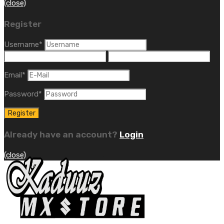
(close)
Register
Username
*
Email
*
Password
*
Already have an account?
Login
(close)