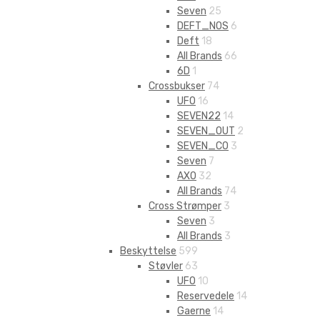
Seven
25
DEFT_NOS
6
Deft
18
All Brands
66
6D
1
Crossbukser
74
UFO
16
SEVEN22
14
SEVEN_OUT
2
SEVEN_CO
3
Seven
7
AXO
32
All Brands
74
Cross Strømper
3
Seven
3
All Brands
3
Beskyttelse
599
Støvler
63
UFO
10
Reservedele
14
Gaerne
14