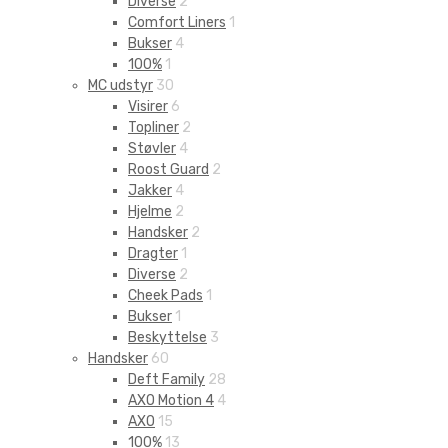
Diverse
2
Comfort Liners
1
Bukser
4
100%
1
MC udstyr
30
Visirer
6
Topliner
2
Støvler
4
Roost Guard
2
Jakker
4
Hjelme
2
Handsker
2
Dragter
1
Diverse
2
Cheek Pads
1
Bukser
1
Beskyttelse
3
Handsker
60
Deft Family
28
AXO Motion 4
4
AXO
15
100%
13