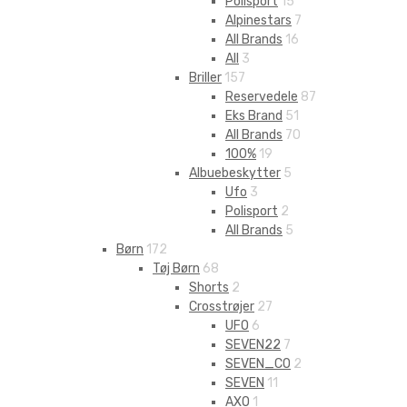
Polisport
15
Alpinestars
7
All Brands
16
All
3
Briller
157
Reservedele
87
Eks Brand
51
All Brands
70
100%
19
Albuebeskytter
5
Ufo
3
Polisport
2
All Brands
5
Børn
172
Tøj Børn
68
Shorts
2
Crosstrøjer
27
UFO
6
SEVEN22
7
SEVEN_CO
2
SEVEN
11
AXO
1