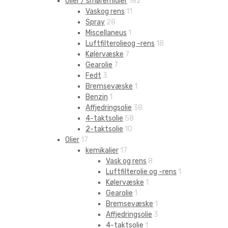
Olier / smøremidler
182
Vaskog rens
11
Spray
28
Miscellaneus
1
Luftfilterolieog -rens
18
Kølervæske
7
Gearolie
7
Fedt
3
Bremsevæske
1
Benzin
1
Affjedringsolie
38
4-taktsolie
58
2-taktsolie
10
Olier
17
kemikalier
17
Vask og rens
8
Luftfilterolie og -rens
1
Kølervæske
1
Gearolie
1
Bremsevæske
1
Affjedringsolie
3
4-taktsolie
1