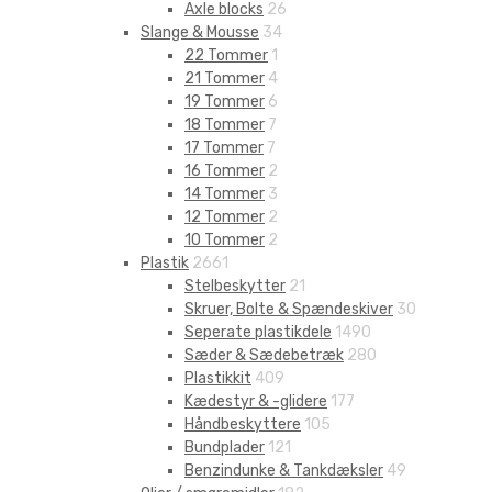
Axle blocks
26
Slange & Mousse
34
22 Tommer
1
21 Tommer
4
19 Tommer
6
18 Tommer
7
17 Tommer
7
16 Tommer
2
14 Tommer
3
12 Tommer
2
10 Tommer
2
Plastik
2661
Stelbeskytter
21
Skruer, Bolte & Spændeskiver
30
Seperate plastikdele
1490
Sæder & Sædebetræk
280
Plastikkit
409
Kædestyr & -glidere
177
Håndbeskyttere
105
Bundplader
121
Benzindunke & Tankdæksler
49