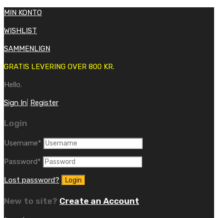
MIN KONTO
WISHLIST
SAMMENLIGN
GRATIS LEVERING OVER 800 KR.
Hello.
Sign In
|
Register
Login
Username
*
Password
*
Lost password?
New to site?
Create an Account