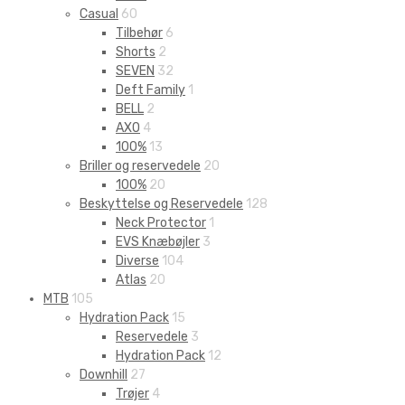
Casual
60
Tilbehør
6
Shorts
2
SEVEN
32
Deft Family
1
BELL
2
AXO
4
100%
13
Briller og reservedele
20
100%
20
Beskyttelse og Reservedele
128
Neck Protector
1
EVS Knæbøjler
3
Diverse
104
Atlas
20
MTB
105
Hydration Pack
15
Reservedele
3
Hydration Pack
12
Downhill
27
Trøjer
4