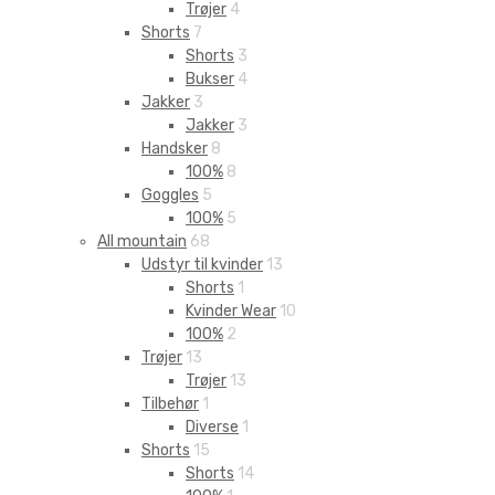
Trøjer
4
Shorts
7
Shorts
3
Bukser
4
Jakker
3
Jakker
3
Handsker
8
100%
8
Goggles
5
100%
5
All mountain
68
Udstyr til kvinder
13
Shorts
1
Kvinder Wear
10
100%
2
Trøjer
13
Trøjer
13
Tilbehør
1
Diverse
1
Shorts
15
Shorts
14