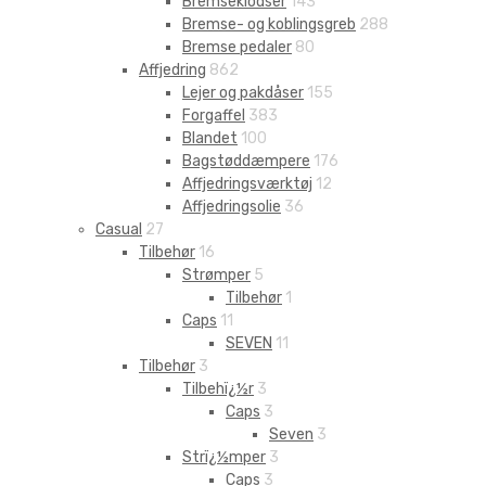
Bremseklodser
143
Bremse- og koblingsgreb
288
Bremse pedaler
80
Affjedring
862
Lejer og pakdåser
155
Forgaffel
383
Blandet
100
Bagstøddæmpere
176
Affjedringsværktøj
12
Affjedringsolie
36
Casual
27
Tilbehør
16
Strømper
5
Tilbehør
1
Caps
11
SEVEN
11
Tilbehør
3
Tilbehï¿½r
3
Caps
3
Seven
3
Strï¿½mper
3
Caps
3