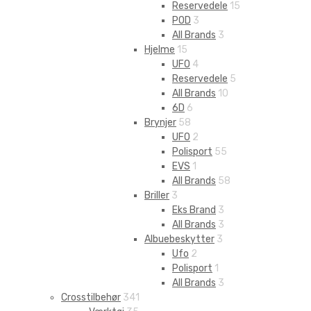
Reservedele
15
POD
3
All Brands
3
Hjelme
15
UFO
4
Reservedele
5
All Brands
10
6D
6
Brynjer
58
UFO
2
Polisport
55
EVS
1
All Brands
58
Briller
3
Eks Brand
3
All Brands
3
Albuebeskytter
3
Ufo
2
Polisport
1
All Brands
3
Crosstilbehør
341