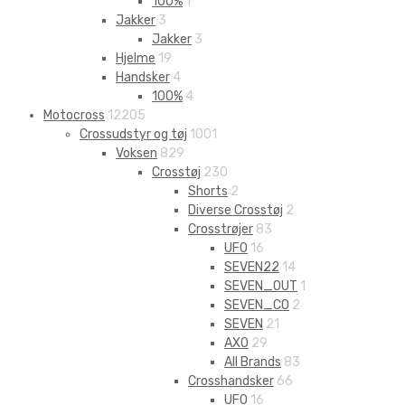
100%
1
Jakker
3
Jakker
3
Hjelme
19
Handsker
4
100%
4
Motocross
12205
Crossudstyr og tøj
1001
Voksen
829
Crosstøj
230
Shorts
2
Diverse Crosstøj
2
Crosstrøjer
83
UFO
16
SEVEN22
14
SEVEN_OUT
1
SEVEN_CO
2
SEVEN
21
AXO
29
All Brands
83
Crosshandsker
66
UFO
16