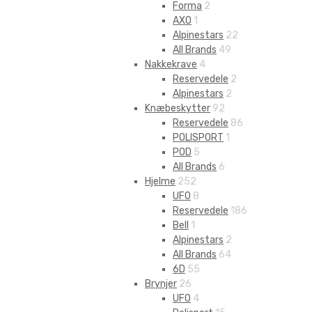
Forma
2
AXO
1
Alpinestars
22
All Brands
49
Nakkekrave
4
Reservedele
2
Alpinestars
2
Knæbeskytter
92
Reservedele
86
POLISPORT
1
POD
5
All Brands
6
Hjelme
252
UFO
8
Reservedele
186
Bell
1
Alpinestars
2
All Brands
64
6D
55
Brynjer
26
UFO
4