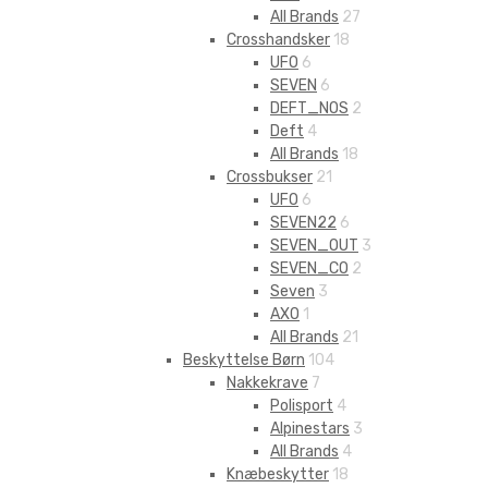
All Brands
27
Crosshandsker
18
UFO
6
SEVEN
6
DEFT_NOS
2
Deft
4
All Brands
18
Crossbukser
21
UFO
6
SEVEN22
6
SEVEN_OUT
3
SEVEN_CO
2
Seven
3
AXO
1
All Brands
21
Beskyttelse Børn
104
Nakkekrave
7
Polisport
4
Alpinestars
3
All Brands
4
Knæbeskytter
18