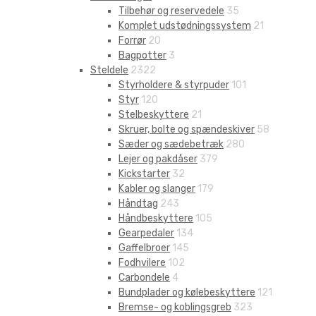
Tilbehør og reservedele
35
Komplet udstødningssystem
21
Forrør
20
Bagpotter
3
Steldele
2322
Styrholdere & styrpuder
101
Styr
120
Stelbeskyttere
21
Skruer, bolte og spændeskiver
58
Sæder og sædebetræk
280
Lejer og pakdåser
379
Kickstarter
32
Kabler og slanger
179
Håndtag
243
Håndbeskyttere
105
Gearpedaler
134
Gaffelbroer
145
Fodhvilere
102
Carbondele
4
Bundplader og kølebeskyttere
121
Bremse- og koblingsgreb
323