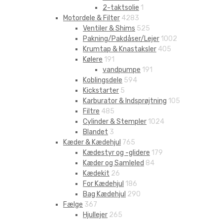
2-taktsolie
1
Motordele & Filter
4283
Ventiler & Shims
525
Pakning/Pakdåser/Lejer
1002
Krumtap & Knastaksler
405
Kølere
191
vandpumpe
191
Koblingsdele
594
Kickstarter
5
Karburator & Indsprøjtning
105
Filtre
485
Cylinder & Stempler
1024
Blandet
3
Kæder & Kædehjul
765
Kædestyr og -glidere
179
Kæder og Samleled
84
Kædekit
26
For Kædehjul
186
Bag Kædehjul
290
Fælge
367
Hjullejer
265