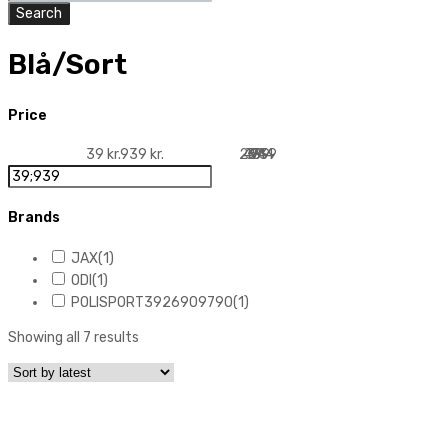
search
content
Search
Blå/Sort
Price
39 kr.
939 kr.
264
489
39
939
714
Brands
JAX
(1)
ODI
(1)
POLISPORT3926909790
(1)
Showing all 7 results