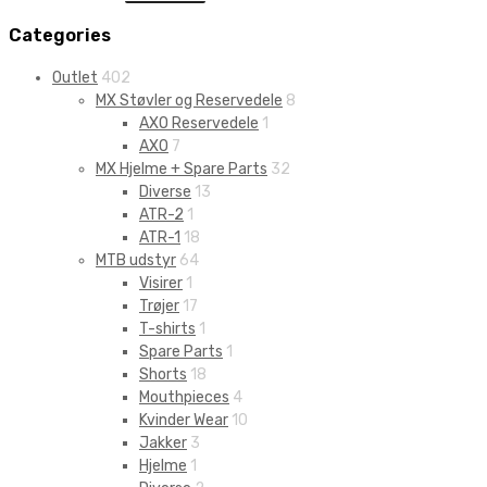
Categories
Outlet
402
MX Støvler og Reservedele
8
AXO Reservedele
1
AXO
7
MX Hjelme + Spare Parts
32
Diverse
13
ATR-2
1
ATR-1
18
MTB udstyr
64
Visirer
1
Trøjer
17
T-shirts
1
Spare Parts
1
Shorts
18
Mouthpieces
4
Kvinder Wear
10
Jakker
3
Hjelme
1