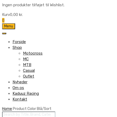
Ingen produkter tilføjet til Wishlist.
Kurv
0,00
kr.
0
Skip
Menu
to
content
Forside
Shop
Motocross
MC
MTB
Casual
Outlet
Nyheder
Om os
Kaduuz Racing
Kontakt
Skip
Home
Product Color
Blå/Sort
Products
to