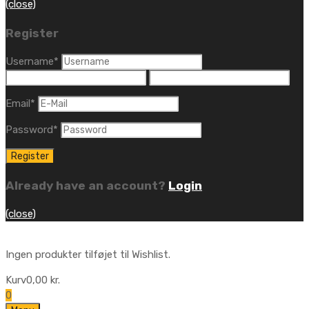
(close)
Register
Username
*
Email
*
Password
*
Already have an account?
Login
(close)
Ingen produkter tilføjet til Wishlist.
Kurv
0,00
kr.
0