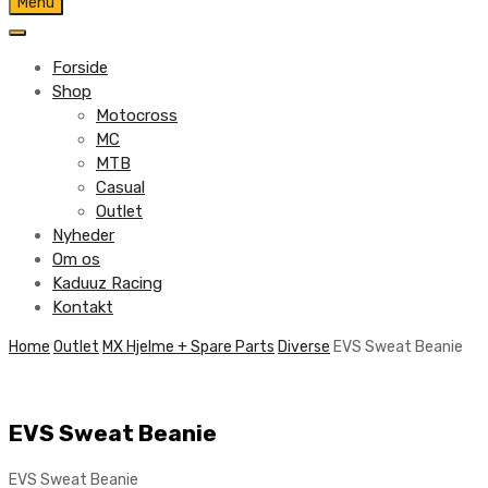
Skip
Menu
to
content
Forside
Shop
Motocross
MC
MTB
Casual
Outlet
Nyheder
Om os
Kaduuz Racing
Kontakt
Skip
Home
Outlet
MX Hjelme + Spare Parts
Diverse
EVS Sweat Beanie
to
content
EVS Sweat Beanie
EVS Sweat Beanie