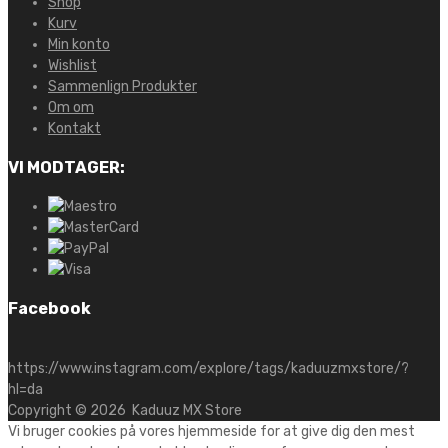
Shop
Kurv
Min konto
Wishlist
Sammenlign Produkter
Om om
Kontakt
VI MODTAGER:
Facebook
https://www.instagram.com/explore/tags/kaduuzmxstore/?
hl=da
Copyright ©
2026
Kaduuz MX Store
Vi bruger cookies på vores hjemmeside for at give dig den mest