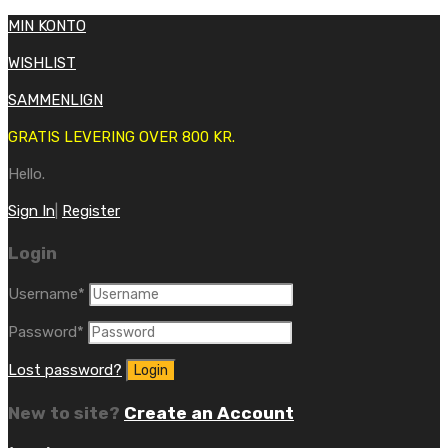
MIN KONTO
WISHLIST
SAMMENLIGN
GRATIS LEVERING OVER 800 KR.
Hello.
Sign In
|
Register
Login
Username
*
Password
*
Lost password?
New to site?
Create an Account