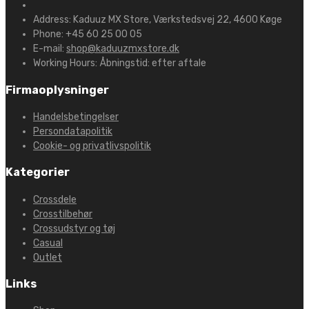
Address:
Kaduuz MX Store, Værkstedsvej 22, 4600 Køge
Phone:
+45 60 25 00 05
E-mail:
shop@kaduuzmxstore.dk
Working Hours:
Åbningstid: efter aftale
Firmaoplysninger
Handelsbetingelser
Persondatapolitik
Cookie- og privatlivspolitik
Kategorier
Crossdele
Crosstilbehør
Crossudstyr og tøj
Casual
Outlet
Links