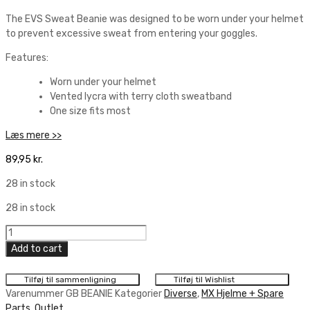
The EVS Sweat Beanie was designed to be worn under your helmet
to prevent excessive sweat from entering your goggles.
Features:
Worn under your helmet
Vented lycra with terry cloth sweatband
One size fits most
Læs mere >>
89,95
kr.
28 in stock
28 in stock
EVS
Sweat
Add to cart
Beanie
quantity
Tilføj til sammenligning
Tilføj til Wishlist
Varenummer
GB BEANIE
Kategorier
Diverse
,
MX Hjelme + Spare
Parts
,
Outlet