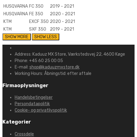
HUSQVARNA
FC 350
2019 - 2021
HUSQVARNA
FE 350
2020 - 2021
KTM
EXCF 350
2020 - 2021
KTM
SXF 350
2019 - 2021
Address:
Kaduuz MX Store, Værkstedsvej 22, 4600 Køge
Phone:
+45 60 25 00 05
E-mail:
shop@kaduuzmxstore.dk
Working Hours:
Åbningstid: efter aftale
Firmaoplysninger
Handelsbetingelser
Persondatapolitik
Cookie- og privatlivspolitik
Kategorier
Crossdele