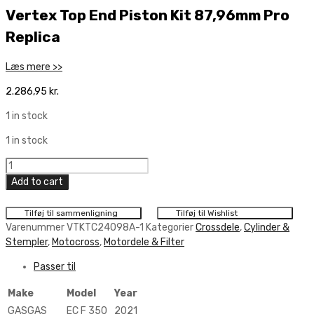
Vertex Top End Piston Kit 87,96mm Pro
Replica
Læs mere >>
2.286,95
kr.
1 in stock
1 in stock
Vertex
Top
Add to cart
End
Piston
Tilføj til sammenligning
Tilføj til Wishlist
Kit
Varenummer
VTKTC24098A-1
Kategorier
Crossdele
,
Cylinder &
87,96mm
Stempler
,
Motocross
,
Motordele & Filter
Pro
Passer til
Replica
quantity
Make
Model
Year
GASGAS
EC F 350
2021