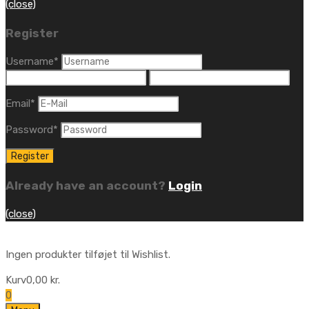
(close)
Register
Username
*
Email
*
Password
*
Already have an account?
Login
(close)
Ingen produkter tilføjet til Wishlist.
Kurv
0,00
kr.
0