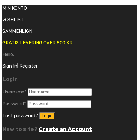
MIN KONTO
WISHLIST
SAMMENLIGN
GRATIS LEVERING OVER 800 KR.
Hello.
Sign In
|
Register
Login
Username
*
Password
*
Lost password?
New to site?
Create an Account