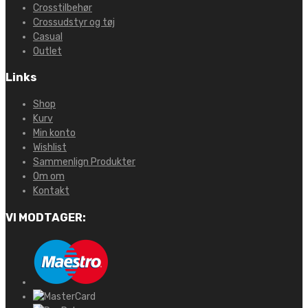
Crosstilbehør
Crossudstyr og tøj
Casual
Outlet
Links
Shop
Kurv
Min konto
Wishlist
Sammenlign Produkter
Om om
Kontakt
VI MODTAGER: