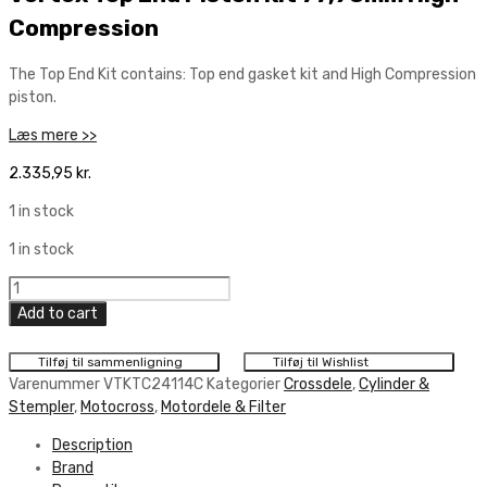
Compression
The Top End Kit contains: Top end gasket kit and High Compression
piston.
Læs mere >>
2.335,95
kr.
1 in stock
1 in stock
Vertex
Top
Add to cart
End
Piston
Tilføj til sammenligning
Tilføj til Wishlist
Kit
Varenummer
VTKTC24114C
Kategorier
Crossdele
,
Cylinder &
77,98mm
Stempler
,
Motocross
,
Motordele & Filter
High
Description
Compression
Brand
quantity