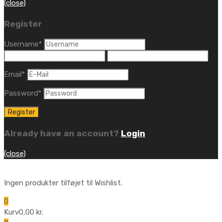
(close)
Register
Username
*
Email
*
Password
*
Already have an account?
Login
(close)
Ingen produkter tilføjet til Wishlist.
0
Kurv
0,00
kr.