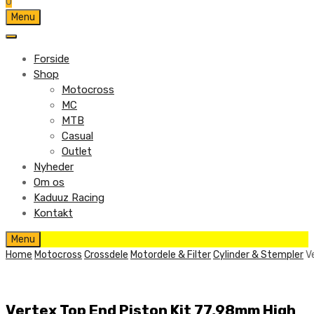
0
Skip
Menu
to
content
Forside
Shop
Motocross
MC
MTB
Casual
Outlet
Nyheder
Om os
Kaduuz Racing
Kontakt
Skip
Menu
to
Home
Motocross
Crossdele
Motordele & Filter
Cylinder & Stempler
V
content
Vertex Top End Piston Kit 77,98mm High