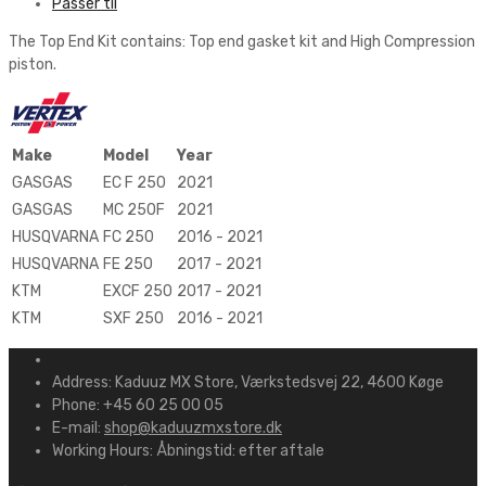
Passer til
The Top End Kit contains: Top end gasket kit and High Compression
piston.
Make
Model
Year
GASGAS
EC F 250
2021
GASGAS
MC 250F
2021
HUSQVARNA
FC 250
2016 - 2021
HUSQVARNA
FE 250
2017 - 2021
KTM
EXCF 250
2017 - 2021
KTM
SXF 250
2016 - 2021
Address:
Kaduuz MX Store, Værkstedsvej 22, 4600 Køge
Phone:
+45 60 25 00 05
E-mail:
shop@kaduuzmxstore.dk
Working Hours:
Åbningstid: efter aftale