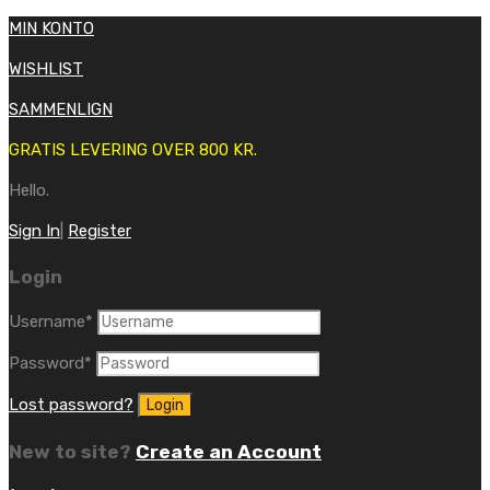
MIN KONTO
WISHLIST
SAMMENLIGN
GRATIS LEVERING OVER 800 KR.
Hello.
Sign In
|
Register
Login
Username
*
Password
*
Lost password?
New to site?
Create an Account