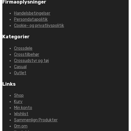
Firmaoplysninger
Handelsbetingelser
Persondatapolitik
Cookie- og privatlivspolitik
Kategorier
Crossdele
Crosstilbehør
Crossudstyr og tøj
Casual
Outlet
Links
Shop
Kurv
Min konto
Wishlist
Sammenlign Produkter
Om om