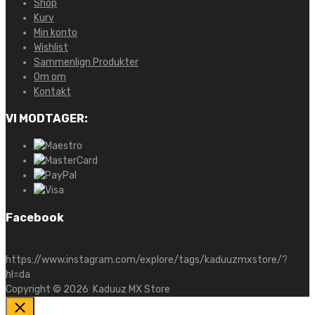
Shop
Kurv
Min konto
Wishlist
Sammenlign Produkter
Om om
Kontakt
VI MODTAGER:
Facebook
https://www.instagram.com/explore/tags/kaduuzmxstore/?
hl=da
Copyright ©
2026
Kaduuz MX Store