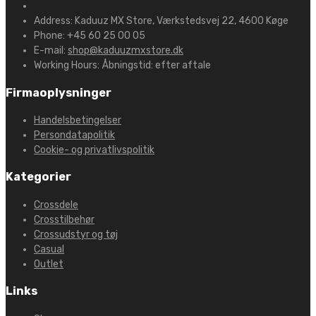
Address:
Kaduuz MX Store, Værkstedsvej 22, 4600 Køge
Phone:
+45 60 25 00 05
E-mail:
shop@kaduuzmxstore.dk
Working Hours:
Åbningstid: efter aftale
Firmaoplysninger
Handelsbetingelser
Persondatapolitik
Cookie- og privatlivspolitik
Kategorier
Crossdele
Crosstilbehør
Crossudstyr og tøj
Casual
Outlet
Links