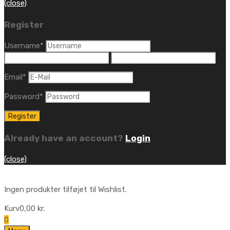
(close)
Register
Username
*
Email
*
Password
*
Already have an account?
Login
(close)
Ingen produkter tilføjet til Wishlist.
Kurv
0,00
kr.
0