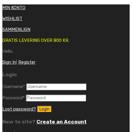
MIN KONTO
WISHLIST
SAMMENLIGN
GRATIS LEVERING OVER 800 KR.
Hello.
Sign In
|
Register
Login
Username
*
Password
*
Lost password?
New to site?
Create an Account