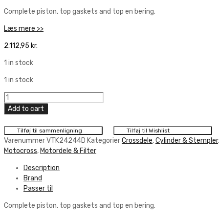
Complete piston, top gaskets and top en bering.
Læs mere >>
2.112,95
kr.
1 in stock
1 in stock
Vertex
Top
Add to cart
End
Piston
Tilføj til sammenligning
Tilføj til Wishlist
Kit
Varenummer
VTK24244D
Kategorier
Crossdele
,
Cylinder & Stempler
71,955mm
Motocross
,
Motordele & Filter
Replica
Description
quantity
Brand
Passer til
Complete piston, top gaskets and top en bering.