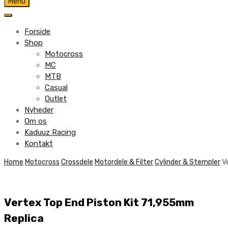
Skip
Menu
to
content
Forside
Shop
Motocross
MC
MTB
Casual
Outlet
Nyheder
Om os
Kaduuz Racing
Kontakt
Skip
Home
Motocross
Crossdele
Motordele & Filter
Cylinder & Stempler
V
to
content
Vertex Top End Piston Kit 71,955mm
Replica