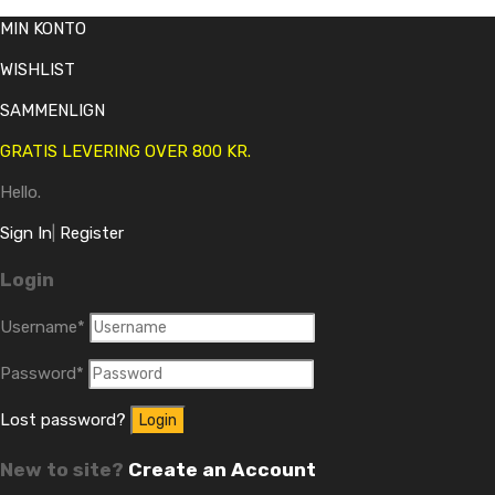
MIN KONTO
WISHLIST
SAMMENLIGN
GRATIS LEVERING OVER 800 KR.
Hello.
Sign In
|
Register
Login
Username
*
Password
*
Lost password?
New to site?
Create an Account