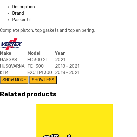
quantity
Description
Brand
Passer til
Complete piston, top gaskets and top en bering.
Make
Model
Year
GASGAS
EC 300 2T
2021
HUSQVARNA
TE i 300
2018 - 2021
KTM
EXC TPI 300
2018 - 2021
Related products