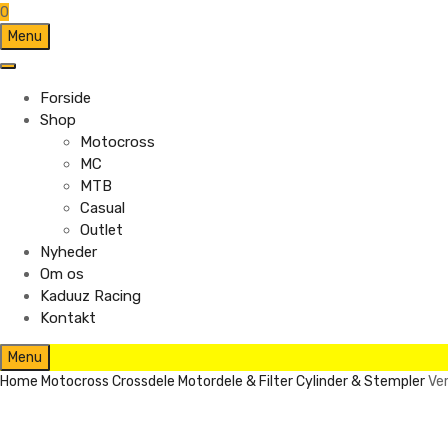
0
Skip
Menu
to
content
Forside
Shop
Motocross
MC
MTB
Casual
Outlet
Nyheder
Om os
Kaduuz Racing
Kontakt
Skip
Menu
to
Home
Motocross
Crossdele
Motordele & Filter
Cylinder & Stempler
Ve
content