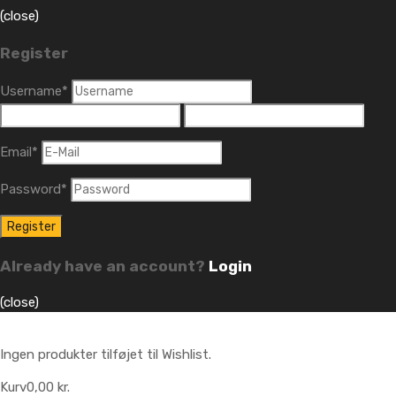
(close)
Register
Username
*
Email
*
Password
*
Already have an account?
Login
(close)
Ingen produkter tilføjet til Wishlist.
Kurv
0,00
kr.