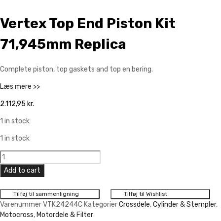
Vertex Top End Piston Kit
71,945mm Replica
Complete piston, top gaskets and top en bering.
Læs mere >>
2.112,95
kr.
1 in stock
1 in stock
Vertex
Top
Add to cart
End
Piston
Tilføj til sammenligning
Tilføj til Wishlist
Kit
Varenummer
VTK24244C
Kategorier
Crossdele
,
Cylinder & Stempler
,
71,945mm
Motocross
,
Motordele & Filter
Replica