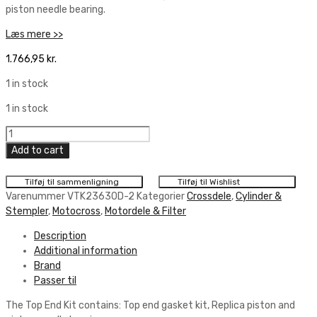
piston needle bearing.
Læs mere >>
1.766,95
kr.
1 in stock
1 in stock
Vertex
Top
Add to cart
End
Piston
Tilføj til sammenligning
Tilføj til Wishlist
Kit
Varenummer
VTK23630D-2
Kategorier
Crossdele
,
Cylinder &
66,37mm
Stempler
,
Motocross
,
Motordele & Filter
quantity
Description
Additional information
Brand
Passer til
The Top End Kit contains: Top end gasket kit, Replica piston and