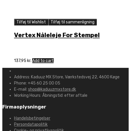
Tilføj til Wishlist
Tilføj til sammenligning
Vertex Nåleleje For Stempel
137,95
kr.
Add to cart
Address:
Kaduuz MX Store, Værkstedsvej 22, 4600 Køge
Phone:
+45 60 25 00 05
E-mail:
shop@kaduuzmxstore.dk
Working Hours:
Åbningstid: efter aftale
Firmaoplysninger
Handelsbetingelser
Persondatapolitik
Cookie- og privatlivspolitik