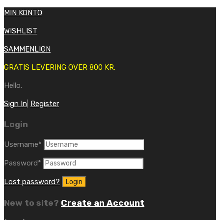
MIN KONTO
WISHLIST
SAMMENLIGN
GRATIS LEVERING OVER 800 KR.
Hello.
Sign In
|
Register
Login
Username
*
Password
*
Lost password?
New to site?
Create an Account