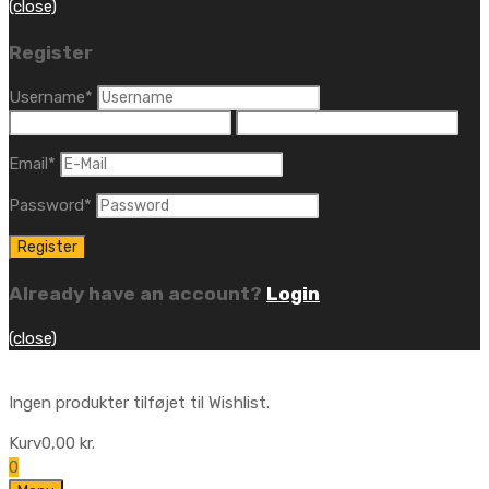
(close)
Register
Username
*
Email
*
Password
*
Already have an account?
Login
(close)
Ingen produkter tilføjet til Wishlist.
Kurv
0,00
kr.
0