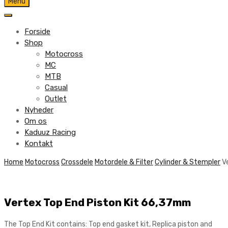
Skip
Menu
to
content
Forside
Shop
Motocross
MC
MTB
Casual
Outlet
Nyheder
Om os
Kaduuz Racing
Kontakt
Skip
Home
Motocross
Crossdele
Motordele & Filter
Cylinder & Stempler
V
to
content
Vertex Top End Piston Kit 66,37mm
The Top End Kit contains: Top end gasket kit, Replica piston and