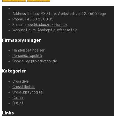
Address:
Kaduuz MX Store, Værkstedsvej 22, 4600 Køge
Phone:
+45 60 25 00 05
E-mail:
shop@kaduuzmxstore.dk
Working Hours:
Åbningstid: efter aftale
Firmaoplysninger
Handelsbetingelser
Persondatapolitik
Cookie- og privatlivspolitik
Kategorier
Crossdele
Crosstilbehør
Crossudstyr og tøj
Casual
Outlet
Links