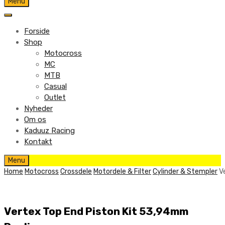
Skip
Menu
to
content
Forside
Shop
Motocross
MC
MTB
Casual
Outlet
Nyheder
Om os
Kaduuz Racing
Kontakt
Skip
Menu
to
Home
Motocross
Crossdele
Motordele & Filter
Cylinder & Stempler
V
content
Vertex Top End Piston Kit 53,94mm