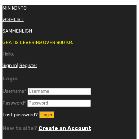
MIN KONTO
WISHLIST
SAMMENLIGN
GRATIS LEVERING OVER 800 KR.
Hello.
Sign In
|
Register
Login
Username
*
Password
*
Lost password?
New to site?
Create an Account