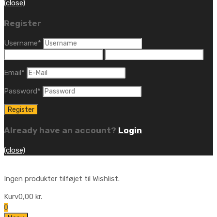
(close)
Register
Username
*
Email
*
Password
*
Already have an account?
Login
(close)
Ingen produkter tilføjet til Wishlist.
Kurv
0,00
kr.
0