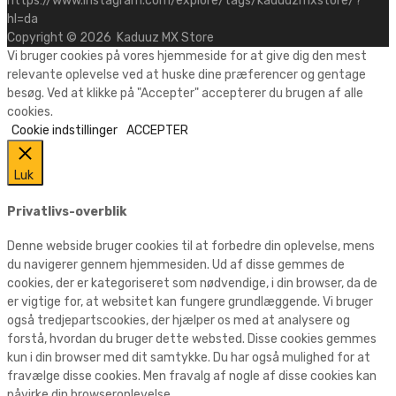
https://www.instagram.com/explore/tags/kaduuzmxstore/?
hl=da
Copyright ©
2026
Kaduuz MX Store
Vi bruger cookies på vores hjemmeside for at give dig den mest
relevante oplevelse ved at huske dine præferencer og gentage
besøg. Ved at klikke på "Accepter" accepterer du brugen af alle
cookies.
Cookie indstillinger
ACCEPTER
Luk
Privatlivs-overblik
Denne webside bruger cookies til at forbedre din oplevelse, mens
du navigerer gennem hjemmesiden. Ud af disse gemmes de
cookies, der er kategoriseret som nødvendige, i din browser, da de
er vigtige for, at websitet kan fungere grundlæggende. Vi bruger
også tredjepartscookies, der hjælper os med at analysere og
forstå, hvordan du bruger dette websted. Disse cookies gemmes
kun i din browser med dit samtykke. Du har også mulighed for at
fravælge disse cookies. Men fravalg af nogle af disse cookies kan
påvirke din browseroplevelse.