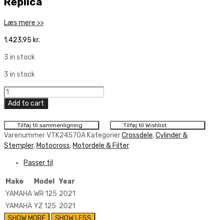
Replica
Læs mere >>
1.423,95
kr.
3 in stock
3 in stock
Vertex
Top
Add to cart
End
Piston
Tilføj til sammenligning
Tilføj til Wishlist
Kit
Varenummer
VTK24570A
Kategorier
Crossdele
,
Cylinder &
53,94mm
Stempler
,
Motocross
,
Motordele & Filter
Replica
Passer til
quantity
Make
Model
Year
YAMAHA
WR 125
2021
YAMAHA
YZ 125
2021