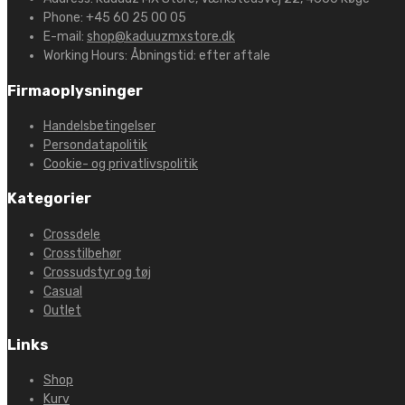
Phone:
+45 60 25 00 05
E-mail:
shop@kaduuzmxstore.dk
Working Hours:
Åbningstid: efter aftale
Firmaoplysninger
Handelsbetingelser
Persondatapolitik
Cookie- og privatlivspolitik
Kategorier
Crossdele
Crosstilbehør
Crossudstyr og tøj
Casual
Outlet
Links
Shop
Kurv