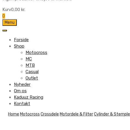
Kurv
0,00
kr.
0
Skip
Menu
to
content
Forside
Shop
Motocross
MC
MTB
Casual
Outlet
Nyheder
Om os
Kaduuz Racing
Kontakt
Skip
Home
Motocross
Crossdele
Motordele & Filter
Cylinder & Stemple
to
content