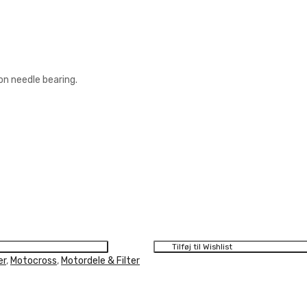
on needle bearing.
Tilføj til Wishlist
er
,
Motocross
,
Motordele & Filter