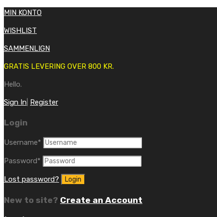
MIN KONTO
WISHLIST
SAMMENLIGN
GRATIS LEVERING OVER 800 KR.
Hello.
Sign In
|
Register
Login
Username
*
Password
*
Lost password?
New to site?
Create an Account