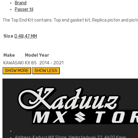
Brand
Passer til
The Top End Kit contains: Top end gasket kit, Replica piston and pist
Size
D 48,47 MM
Make
Model
Year
KAWASAKI
KX 85
2014 - 2021
Address:
Kaduuz MX Store, Værkstedsvej 22, 4600 Køge