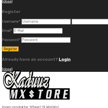
(close)
Register
Username
*
Email
*
Password
*
Already have an account?
Login
(close)
Ingen produkter tilføjet til Wishlist.