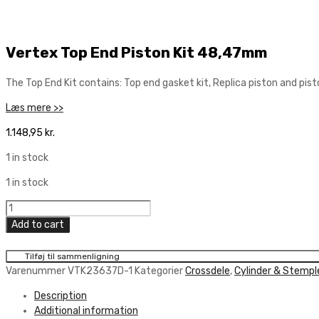
Vertex Top End Piston Kit 48,47mm
The Top End Kit contains: Top end gasket kit, Replica piston and pist
Læs mere >>
1.148,95
kr.
1 in stock
1 in stock
Vertex
Top
Add to cart
End
Piston
Tilføj til sammenligning
Kit
Varenummer
VTK23637D-1
Kategorier
Crossdele
,
Cylinder & Stempl
48,47mm
Description
quantity
Additional information