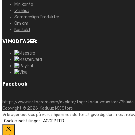
Min konto
Wishlist
Sammenlign Produkter
Om om
Kontakt
VI MODTAGER:
Facebook
https://www.instagram.com/explore/tags/kaduuzmxstore/?hl=da
Copyright ©
2026
Kaduuz MX Store
Vi bruger cookies på vores hjemmeside for at give dig den mest rele
Cookie indstillinger
ACCEPTER