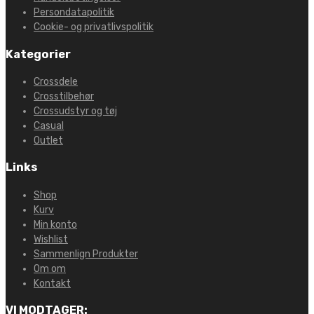
Persondatapolitik
Cookie- og privatlivspolitik
Kategorier
Crossdele
Crosstilbehør
Crossudstyr og tøj
Casual
Outlet
Links
Shop
Kurv
Min konto
Wishlist
Sammenlign Produkter
Om om
Kontakt
VI MODTAGER: