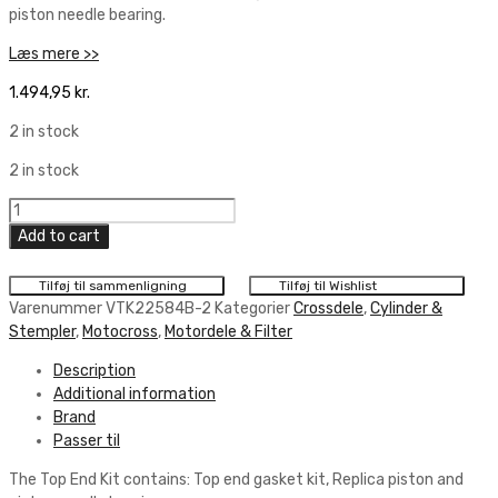
piston needle bearing.
Læs mere >>
1.494,95
kr.
2 in stock
2 in stock
Vertex
Top
Add to cart
End
Piston
Tilføj til sammenligning
Tilføj til Wishlist
Kit
Varenummer
VTK22584B-2
Kategorier
Crossdele
,
Cylinder &
quantity
Stempler
,
Motocross
,
Motordele & Filter
Description
Additional information
Brand
Passer til
The Top End Kit contains: Top end gasket kit, Replica piston and