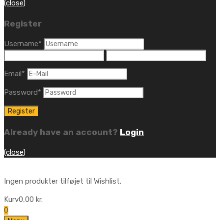
(close)
Register
Username
*
Email
*
Password
*
Already have an account?
Login
(close)
Ingen produkter tilføjet til Wishlist.
Kurv
0,00
kr.
0