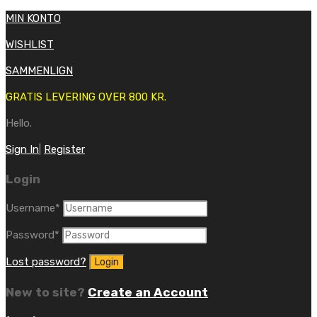
MIN KONTO
WISHLIST
SAMMENLIGN
GRATIS LEVERING OVER 800 KR.
Hello.
Sign In
|
Register
Login
Username
*
Password
*
Lost password?
New to site?
Create an Account