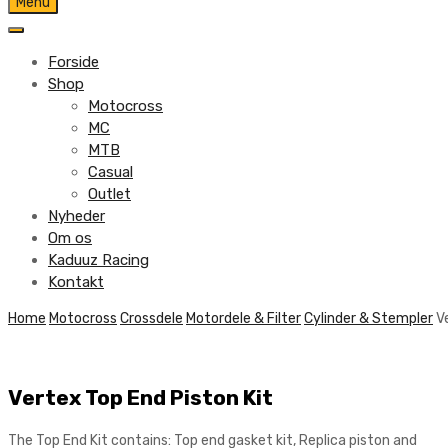
Skip
Menu
to
content
Forside
Shop
Motocross
MC
MTB
Casual
Outlet
Nyheder
Om os
Kaduuz Racing
Kontakt
Skip
Home
Motocross
Crossdele
Motordele & Filter
Cylinder & Stempler
V
to
content
Vertex Top End Piston Kit
The Top End Kit contains: Top end gasket kit, Replica piston and