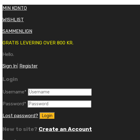
MIN KONTO
WISHLIST
SAMMENLIGN
GRATIS LEVERING OVER 800 KR.
Hello.
Sign In
|
Register
Login
Username
*
Password
*
Lost password?
New to site?
Create an Account