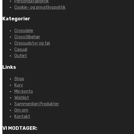
Persondatapolitik
Cookie- og privatlivspolitik
Kategorier
Crossdele
Crosstilbehør
Crossudstyr og tøj
Casual
Outlet
Links
Shop
Kurv
Min konto
Wishlist
Sammenlign Produkter
Om om
Kontakt
VI MODTAGER: