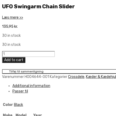
UFO Swingarm Chain Slider
Læs mere >>
135,95
kr.
30 in stock
30 in stock
UFO
Swingarm
Add to cart
Chain
Slider
Tilføj til sammenligning
quantity
Varenummer
HO04644-001
Kategorier
Crossdele
,
Kæder & Kædehju
Additional information
Passer til
Color
Black
Make
Model
Year