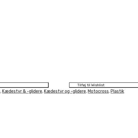
Tilføj til Wishlist
l
,
Kædestyr & -glidere
,
Kædestyr og -glidere
,
Motocross
,
Plastik