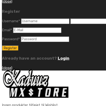
(close)
Register
Username
*
Email
*
Password
*
Already have an account?
Login
(close)
Ingen produkter tilføjet til Wishlist.