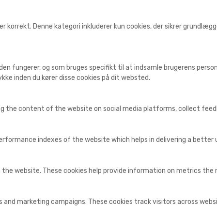
r korrekt. Denne kategori inkluderer kun cookies, der sikrer grundlæ
den fungerer, og som bruges specifikt til at indsamle brugerens personl
kke inden du kører disse cookies på dit websted.
ing the content of the website on social media platforms, collect fee
ormance indexes of the website which helps in delivering a better us
 the website. These cookies help provide information on metrics the nu
ds and marketing campaigns. These cookies track visitors across webs