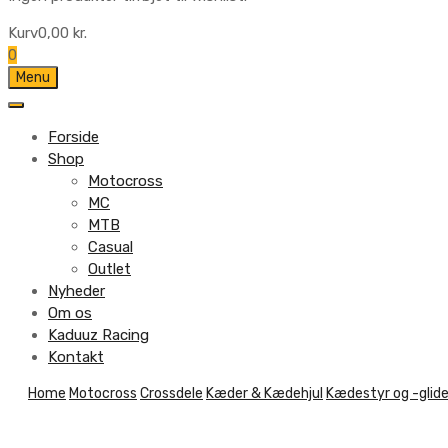
Kurv
0,00
kr.
0
Skip
Menu
to
content
Forside
Shop
Motocross
MC
MTB
Casual
Outlet
Nyheder
Om os
Kaduuz Racing
Kontakt
Skip
Home
Motocross
Crossdele
Kæder & Kædehjul
Kædestyr og -glid
to
content