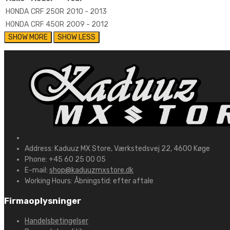
HONDA
CRF 250R
2010 - 2013
HONDA
CRF 450R
2009 - 2012
Address:
Kaduuz MX Store, Værkstedsvej 22, 4600 Køge
Phone:
+45 60 25 00 05
E-mail:
shop@kaduuzmxstore.dk
Working Hours:
Åbningstid: efter aftale
Firmaoplysninger
Handelsbetingelser