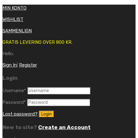
MIN KONTO
WISHLIST
SAMMENLIGN
GRATIS LEVERING OVER 800 KR.
Hello.
Sign In
|
Register
Login
Username
*
Password
*
Lost password?
New to site?
Create an Account