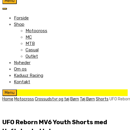
Skip
Menu
to
content
Forside
Shop
Motocross
MC
MTB
Casual
Outlet
Nyheder
Om os
Kaduuz Racing
Kontakt
Skip
Menu
to
Home
Motocross
Crossudstyr og tøj
Børn
Tøj Børn
Shorts
UFO Rebor
content
UFO Reborn MV6 Youth Shorts med