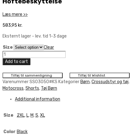
Hoftebeskyttelse
Læs mere >>
583,95
kr.
Eksternt lager - lev. tid 1-3 dage
Size
Clear
UFO
Reborn
Add to cart
MV6
Youth
Tilføj til sammenligning
Tilføj til Wishlist
Shorts
Varenummer
SS03050#KS
Kategorier
Børn
,
Crossudstyr og tøj
,
med
Motocross
,
Shorts
,
Tøj Børn
Hoftebeskyttelse
Additional information
quantity
Size
2XL
,
L
,
M
,
S
,
XL
Color
Black