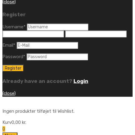
(close)
Register
Username
*
Email
*
Password
*
Already have an account?
Login
(close)
Ingen produkter tilføjet til Wishlist.
Kurv
0,00
kr.
0