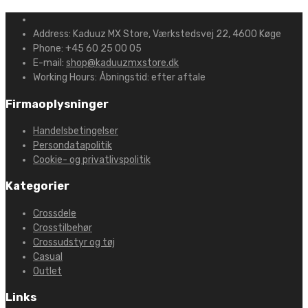
Address:
Kaduuz MX Store, Værkstedsvej 22, 4600 Køge
Phone:
+45 60 25 00 05
E-mail:
shop@kaduuzmxstore.dk
Working Hours:
Åbningstid: efter aftale
Firmaoplysninger
Handelsbetingelser
Persondatapolitik
Cookie- og privatlivspolitik
Kategorier
Crossdele
Crosstilbehør
Crossudstyr og tøj
Casual
Outlet
Links