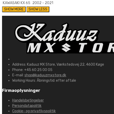
KAWASAKI
KX 65
2002 - 2021
Address:
Kaduuz MX Store, Værkstedsvej 22, 4600 Køge
Phone:
+45 60 25 00 05
E-mail:
shop@kaduuzmxstore.dk
Working Hours:
Åbningstid: efter aftale
Firmaoplysninger
Handelsbetingelser
Persondatapolitik
Cookie- og privatlivspolitik