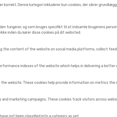
r korrekt. Denne kategori inkluderer kun cookies, der sikrer grundlæ
den fungerer, og som bruges specifikt til at indsamle brugerens personl
kke inden du kører disse cookies på dit websted.
ing the content of the website on social media platforms, collect fee
ormance indexes of the website which helps in delivering a better us
 the website. These cookies help provide information on metrics the nu
ds and marketing campaigns. These cookies track visitors across webs
ave not been classified into a category as yet.