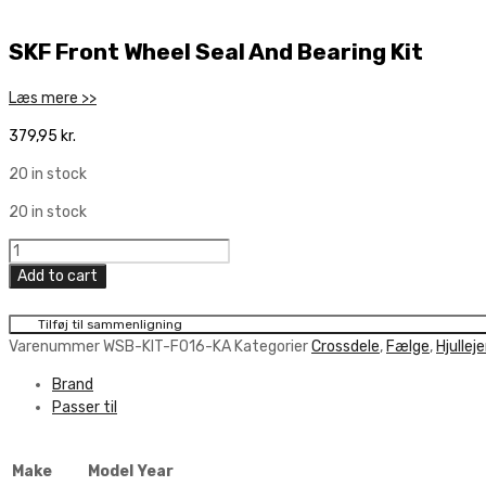
SKF Front Wheel Seal And Bearing Kit
Læs mere >>
379,95
kr.
20 in stock
20 in stock
SKF
Front
Add to cart
Wheel
Seal
Tilføj til sammenligning
And
Varenummer
WSB-KIT-F016-KA
Kategorier
Crossdele
,
Fælge
,
Hjulleje
Bearing
Brand
Kit
Passer til
quantity
Make
Model
Year