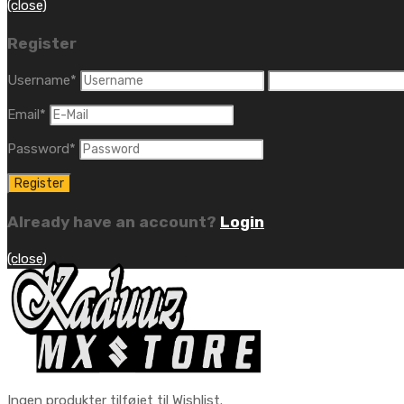
(close)
Register
Username
*
Email
*
Password
*
Already have an account?
Login
(close)
Ingen produkter tilføjet til Wishlist.