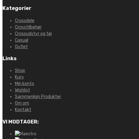
Kategorier
Crossdele
Crosstilbehør
Crossudstyr og tøj
Casual
Outlet
Links
Shop
Kurv
Min konto
Wishlist
Sammenlign Produkter
Om om
Kontakt
VI MODTAGER: