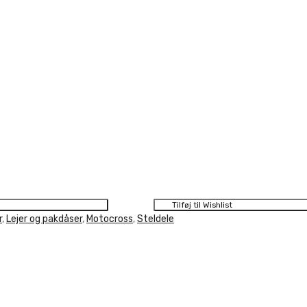
Tilføj til Wishlist
r
,
Lejer og pakdåser
,
Motocross
,
Steldele