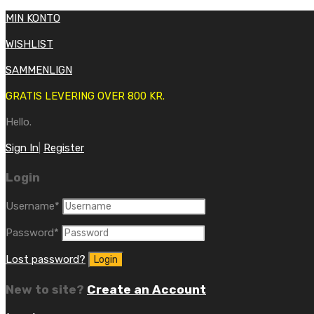
MIN KONTO
WISHLIST
SAMMENLIGN
GRATIS LEVERING OVER 800 KR.
Hello.
Sign In
|
Register
Login
Username
*
Password
*
Lost password?
New to site?
Create an Account