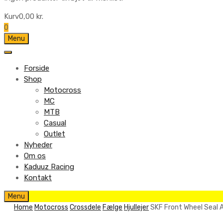
Kurv
0,00
kr.
0
Skip
Menu
to
content
Forside
Shop
Motocross
MC
MTB
Casual
Outlet
Nyheder
Om os
Kaduuz Racing
Kontakt
Skip
Menu
to
Home
Motocross
Crossdele
Fælge
Hjullejer
SKF Front Wheel Seal A
content