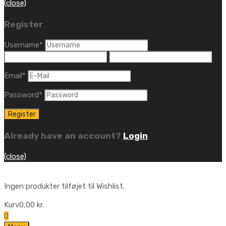
(close)
Register
Username
*
Email
*
Password
*
Already have an account?
Login
(close)
Ingen produkter tilføjet til Wishlist.
Kurv
0,00
kr.
0