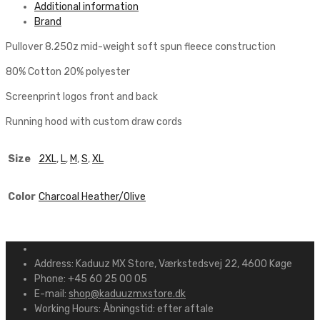
Additional information
Brand
Pullover 8.25Oz mid-weight soft spun fleece construction
80% Cotton 20% polyester
Screenprint logos front and back
Running hood with custom draw cords
Size
2XL
,
L
,
M
,
S
,
XL
Color
Charcoal Heather/Olive
Address:
Kaduuz MX Store, Værkstedsvej 22, 4600 Køge
Phone:
+45 60 25 00 05
E-mail:
shop@kaduuzmxstore.dk
Working Hours:
Åbningstid: efter aftale