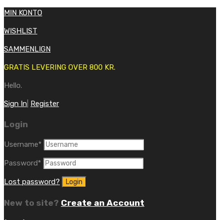
MIN KONTO
WISHLIST
SAMMENLIGN
GRATIS LEVERING OVER 800 KR.
Hello.
Sign In
|
Register
Login
Username
*
Password
*
Lost password?
New to site?
Create an Account