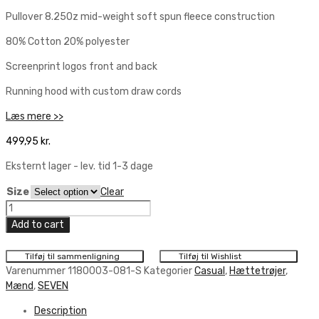
Pullover 8.25Oz mid-weight soft spun fleece construction
80% Cotton 20% polyester
Screenprint logos front and back
Running hood with custom draw cords
Læs mere >>
499,95
kr.
Eksternt lager - lev. tid 1-3 dage
Size
Clear
Seven
Brand
Add to cart
Hoodie,
Charcoal
Tilføj til sammenligning
Tilføj til Wishlist
Heather/Olive
Varenummer
1180003-081-S
Kategorier
Casual
,
Hættetrøjer
,
quantity
Mænd
,
SEVEN
Description