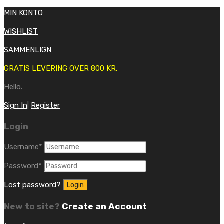
MIN KONTO
WISHLIST
SAMMENLIGN
GRATIS LEVERING OVER 800 KR.
Hello.
Sign In
|
Register
Login
Username
*
Password
*
Lost password?
New to site?
Create an Account