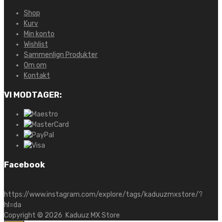
Shop
Kurv
Min konto
Wishlist
Sammenlign Produkter
Om om
Kontakt
VI MODTAGER:
Facebook
https://www.instagram.com/explore/tags/kaduuzmxstore/?
hl=da
Copyright ©
2026
Kaduuz MX Store