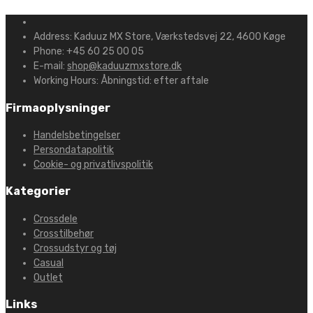
Address:
Kaduuz MX Store, Værkstedsvej 22, 4600 Køge
Phone:
+45 60 25 00 05
E-mail:
shop@kaduuzmxstore.dk
Working Hours:
Åbningstid: efter aftale
Firmaoplysninger
Handelsbetingelser
Persondatapolitik
Cookie- og privatlivspolitik
Kategorier
Crossdele
Crosstilbehør
Crossudstyr og tøj
Casual
Outlet
Links