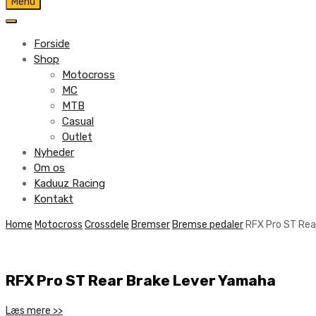
Skip
Menu
to
content
Forside
Shop
Motocross
MC
MTB
Casual
Outlet
Nyheder
Om os
Kaduuz Racing
Kontakt
Skip
Home
Motocross
Crossdele
Bremser
Bremse pedaler
RFX Pro ST Rea
to
content
RFX Pro ST Rear Brake Lever Yamaha
Læs mere >>