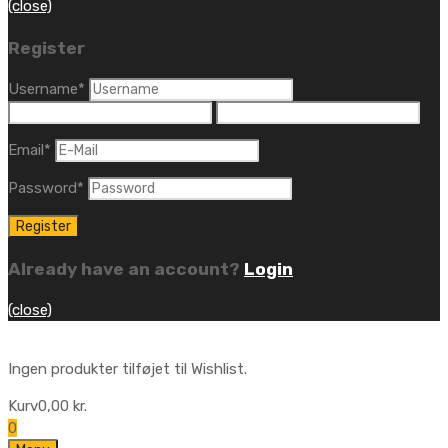
(close)
Register
Username
*
Email
*
Password
*
Already have an account?
Login
(close)
Ingen produkter tilføjet til Wishlist.
Kurv
0,00
kr.
0