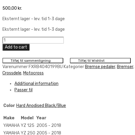
500,00
kr.
Eksternt lager - lev. tid 1-3 dage
Eksternt lager - lev. tid 1-3 dage
RFX
Pro
Add to cart
ST
Rear
Tilføj til sammenligning
Tilføj til Wishlist
Brake
Varenummer
FXRB4040199BU
Kategorier
Bremse pedaler
,
Bremser
,
Lever
Crossdele
,
Motocross
Yamaha
Additional information
quantity
Passer til
Color
Hard Anodised Black/Blue
Make
Model
Year
YAMAHA
YZ 125
2005 - 2018
YAMAHA
YZ 250
2005 - 2018