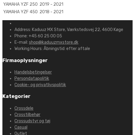
YAMAHA
YZF 250
2019 - 2021
YAMAHA
YZF 450
2018 - 2021
Address:
Kaduuz MX Store, Værkstedsvej 22, 4600 Køge
Phone:
+45 60 25 00 05
E-mail:
shop@kaduuzmxstore.dk
Working Hours:
Åbningstid: efter aftale
Firmaoplysninger
Handelsbetingelser
Persondatapolitik
Cookie- og privatlivspolitik
Kategorier
Crossdele
Crosstilbehør
Crossudstyr og tøj
Casual
Outlet