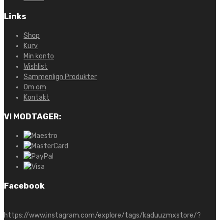
Links
Shop
Kurv
Min konto
Wishlist
Sammenlign Produkter
Om om
Kontakt
VI MODTAGER:
Facebook
https://www.instagram.com/explore/tags/kaduuzmxstore/?