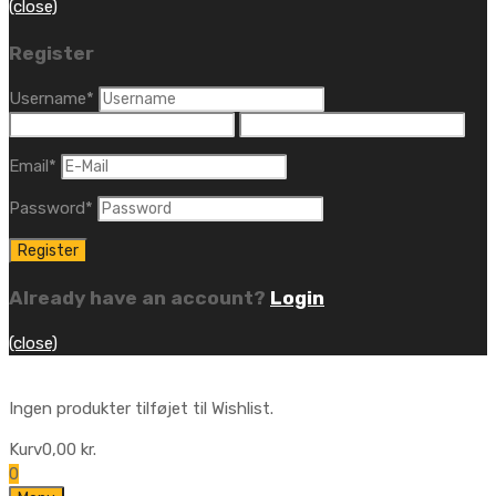
(close)
Register
Username
*
Email
*
Password
*
Already have an account?
Login
(close)
Ingen produkter tilføjet til Wishlist.
Kurv
0,00
kr.
0