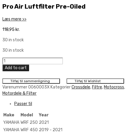
Pro Air Luftfilter Pre-Oiled
Læs mere >>
118,95
kr.
30 in stock
30 in stock
Pro
Air
Add to cart
Luftfilter
Pre-
Tilføj til sammenligning
Tilføj til Wishlist
Oiled
Varenummer
0060003X
Kategorier
Crossdele
,
Filtre
,
Motocross
,
quantity
Motordele & Filter
Passer til
Make
Model
Year
YAMAHA
WRF 250
2021
YAMAHA
WRF 450
2019 - 2021