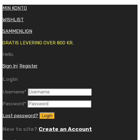
MIN KONTO
WISHLIST
SAMMENLIGN
GRATIS LEVERING OVER 800 KR.
Hello.
Sign In
|
Register
Login
Username
*
Password
*
Lost password?
New to site?
Create an Account