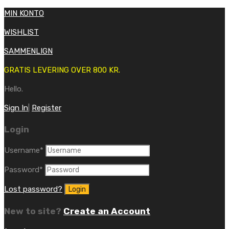
MIN KONTO
WISHLIST
SAMMENLIGN
GRATIS LEVERING OVER 800 KR.
Hello.
Sign In
|
Register
Login
Username
*
Password
*
Lost password?
New to site?
Create an Account