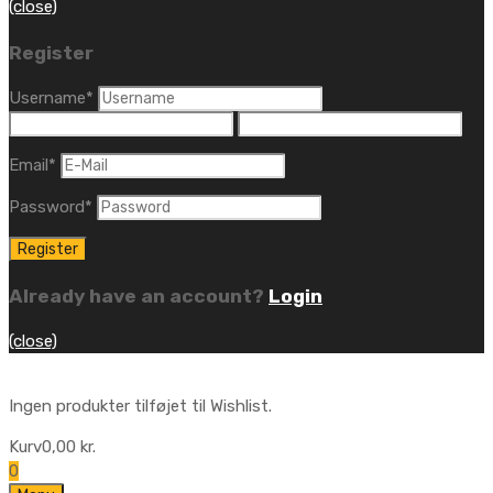
(close)
Register
Username
*
Email
*
Password
*
Already have an account?
Login
(close)
Ingen produkter tilføjet til Wishlist.
Kurv
0,00
kr.
0