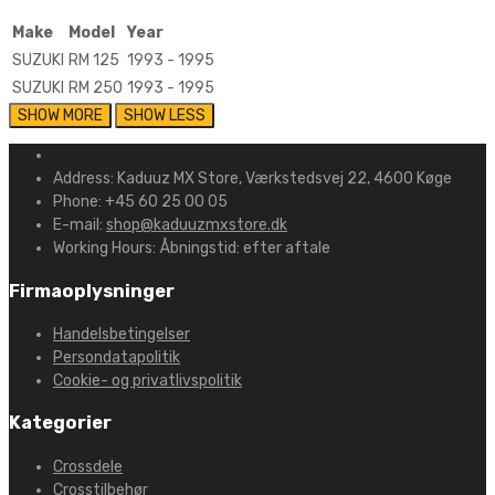
Make
Model
Year
SUZUKI
RM 125
1993 - 1995
SUZUKI
RM 250
1993 - 1995
Address:
Kaduuz MX Store, Værkstedsvej 22, 4600 Køge
Phone:
+45 60 25 00 05
E-mail:
shop@kaduuzmxstore.dk
Working Hours:
Åbningstid: efter aftale
Firmaoplysninger
Handelsbetingelser
Persondatapolitik
Cookie- og privatlivspolitik
Kategorier
Crossdele
Crosstilbehør