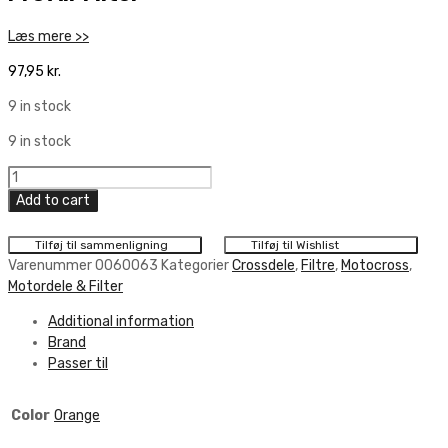
Læs mere >>
97,95
kr.
9 in stock
9 in stock
Pro
Air
Add to cart
Filter
quantity
Tilføj til sammenligning
Tilføj til Wishlist
Varenummer
0060063
Kategorier
Crossdele
,
Filtre
,
Motocross
,
Motordele & Filter
Additional information
Brand
Passer til
Color
Orange