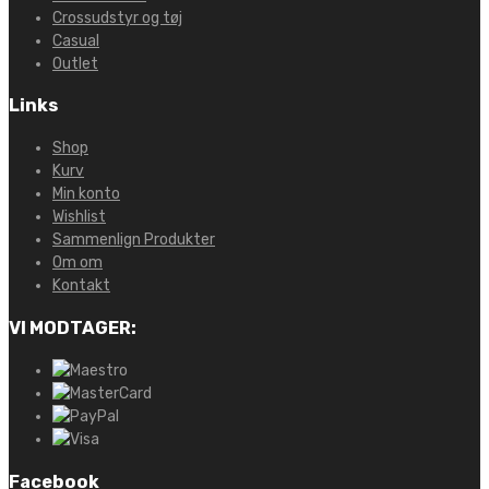
Crossudstyr og tøj
Casual
Outlet
Links
Shop
Kurv
Min konto
Wishlist
Sammenlign Produkter
Om om
Kontakt
VI MODTAGER:
Facebook