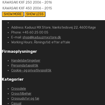
KAWASAKI
KXF 250
2006 - 2016
KAWASAKI
KXF 450
2006 - 2015
Address:
Kaduuz MX Store, Værkstedsvej 22, 4600 Køge
Phone:
+45 60 25 00 05
E-mail:
shop@kaduuzmxstore.dk
Working Hours:
Åbningstid: efter aftale
Firmaoplysninger
Handelsbetingelser
Persondatapolitik
Cookie- og privatlivspolitik
Kategorier
Crossdele
Crosstilbehør
Crossudstyr og tøj
Casual