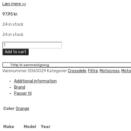
Læs mere >>
97,95
kr.
24 in stock
24 in stock
Pro
Air
Add to cart
Filter
quantity
Tilføj til sammenligning
Varenummer
0060029
Kategorier
Crossdele
,
Filtre
,
Motocross
,
Motor
Additional information
Brand
Passer til
Color
Orange
Make
Model
Year