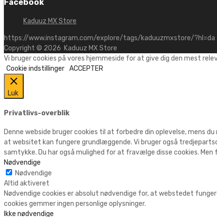
Facebook
Kaduuz MX Store
https://www.instagram.com/explore/tags/kaduuzmxstore/?hl=da
Copyright ©
2026
Kaduuz MX Store
Vi bruger cookies på vores hjemmeside for at give dig den mest rele
Cookie indstillinger
ACCEPTER
Luk
Privatlivs-overblik
Denne webside bruger cookies til at forbedre din oplevelse, mens du
at websitet kan fungere grundlæggende. Vi bruger også tredjepartsc
samtykke. Du har også mulighed for at fravælge disse cookies. Men f
Nødvendige
Nødvendige
Altid aktiveret
Nødvendige cookies er absolut nødvendige for, at webstedet fungere
cookies gemmer ingen personlige oplysninger.
Ikke nødvendige