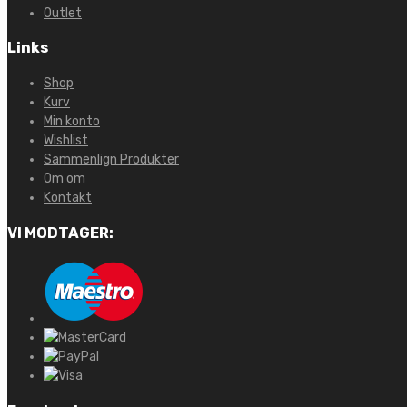
Outlet
Links
Shop
Kurv
Min konto
Wishlist
Sammenlign Produkter
Om om
Kontakt
VI MODTAGER: