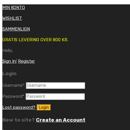
MIN KONTO
WISHLIST
SAMMENLIGN
GRATIS LEVERING OVER 800 KR.
Hello.
Sign In
|
Register
Login
Username
*
Password
*
Lost password?
New to site?
Create an Account