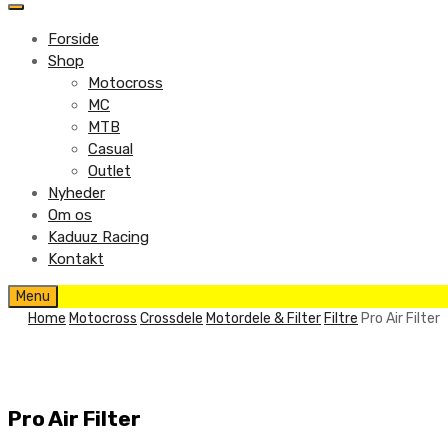
to
content
Forside
Shop
Motocross
MC
MTB
Casual
Outlet
Nyheder
Om os
Kaduuz Racing
Kontakt
Skip
Menu
to
Home
Motocross
Crossdele
Motordele & Filter
Filtre
Pro Air Filter
content
Pro Air Filter