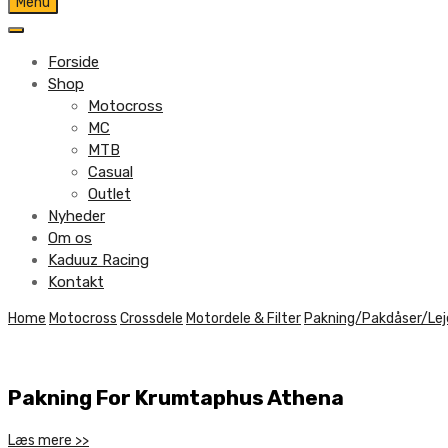
Skip
Menu
to
content
Forside
Shop
Motocross
MC
MTB
Casual
Outlet
Nyheder
Om os
Kaduuz Racing
Kontakt
Skip
Home
Motocross
Crossdele
Motordele & Filter
Pakning/Pakdåser/Lej
to
content
Pakning For Krumtaphus Athena
Læs mere >>