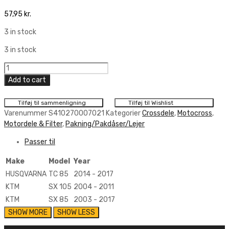
57,95
kr.
3 in stock
3 in stock
Pakning
For
Add to cart
Krumtaphus
Athena
Tilføj til sammenligning
Tilføj til Wishlist
quantity
Varenummer
S410270007021
Kategorier
Crossdele
,
Motocross
,
Motordele & Filter
,
Pakning/Pakdåser/Lejer
Passer til
Make
Model
Year
HUSQVARNA
TC 85
2014 - 2017
KTM
SX 105
2004 - 2011
KTM
SX 85
2003 - 2017