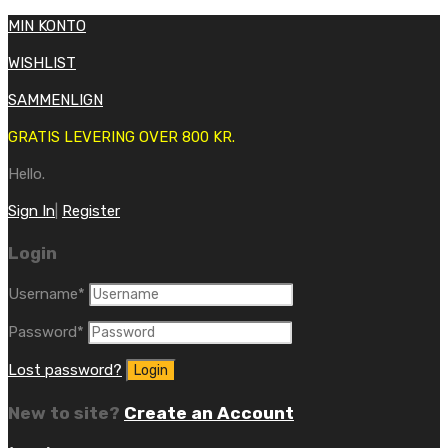
MIN KONTO
WISHLIST
SAMMENLIGN
GRATIS LEVERING OVER 800 KR.
Hello.
Sign In
|
Register
Login
Username
*
Password
*
Lost password?
New to site?
Create an Account