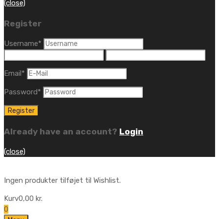
(close)
Register
Username
*
Email
*
Password
*
Already have an account?
Login
(close)
Ingen produkter tilføjet til Wishlist.
Kurv
0,00
kr.
0