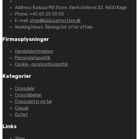
Address:
Kaduuz MX Store, Værkstedsvej 22, 4600 Køge
Phone:
+45 60 25 00 05
E-mail:
shop@kaduuzmxstore.dk
Working Hours:
Åbningstid: efter aftale
Firmaoplysninger
Handelsbetingelser
Persondatapolitik
Cookie- og privatlivspolitik
Kategorier
Crossdele
Crosstilbehør
Crossudstyr og tøj
Casual
Outlet
Links
Shop