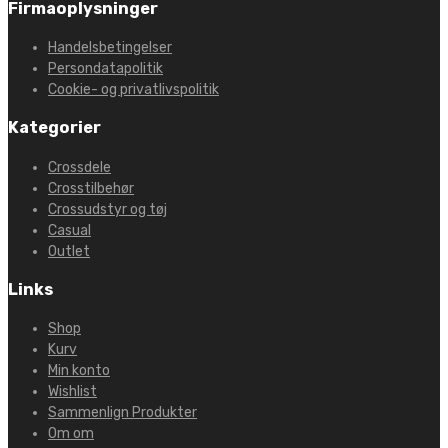
Firmaoplysninger
Handelsbetingelser
Persondatapolitik
Cookie- og privatlivspolitik
Kategorier
Crossdele
Crosstilbehør
Crossudstyr og tøj
Casual
Outlet
Links
Shop
Kurv
Min konto
Wishlist
Sammenlign Produkter
Om om