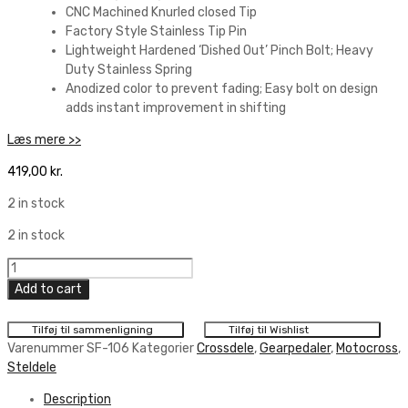
CNC Machined Knurled closed Tip
Factory Style Stainless Tip Pin
Lightweight Hardened ‘Dished Out’ Pinch Bolt; Heavy
Duty Stainless Spring
Anodized color to prevent fading; Easy bolt on design
adds instant improvement in shifting
Læs mere >>
419,00
kr.
2 in stock
2 in stock
Next
Ghost
Add to cart
Shifter
quantity
Tilføj til sammenligning
Tilføj til Wishlist
Varenummer
SF-106
Kategorier
Crossdele
,
Gearpedaler
,
Motocross
,
Steldele
Description