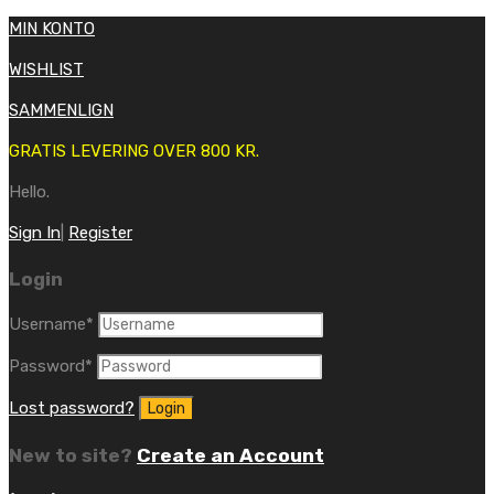
MIN KONTO
WISHLIST
SAMMENLIGN
GRATIS LEVERING OVER 800 KR.
Hello.
Sign In
|
Register
Login
Username
*
Password
*
Lost password?
New to site?
Create an Account