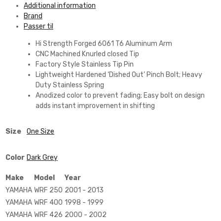
Additional information
Brand
Passer til
Hi Strength Forged 6061 T6 Aluminum Arm
CNC Machined Knurled closed Tip
Factory Style Stainless Tip Pin
Lightweight Hardened ‘Dished Out’ Pinch Bolt; Heavy
Duty Stainless Spring
Anodized color to prevent fading; Easy bolt on design
adds instant improvement in shifting
Size
One Size
Color
Dark Grey
Make
Model
Year
YAMAHA
WRF 250
2001 - 2013
YAMAHA
WRF 400
1998 - 1999
YAMAHA
WRF 426
2000 - 2002