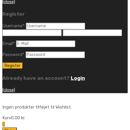
(close)
Register
Username
*
Email
*
Password
*
Already have an account?
Login
(close)
Ingen produkter tilføjet til Wishlist.
Kurv
0,00
kr.
0