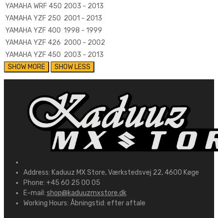
YAMAHA
WRF 450
2003 - 2013
YAMAHA
YZF 250
2001 - 2013
YAMAHA
YZF 400
1998 - 1999
YAMAHA
YZF 426
2000 - 2002
YAMAHA
YZF 450
2003 - 2013
Address:
Kaduuz MX Store, Værkstedsvej 22, 4600 Køge
Phone:
+45 60 25 00 05
E-mail:
shop@kaduuzmxstore.dk
Working Hours:
Åbningstid: efter aftale