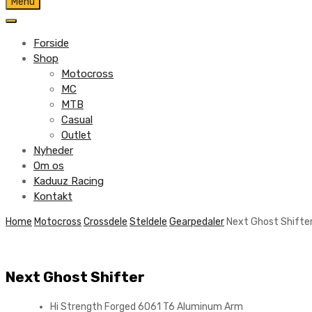
Skip
Menu
to
content
Forside
Shop
Motocross
MC
MTB
Casual
Outlet
Nyheder
Om os
Kaduuz Racing
Kontakt
Skip
Home
Motocross
Crossdele
Steldele
Gearpedaler
Next Ghost Shifte
to
content
Next Ghost Shifter
Hi Strength Forged 6061 T6 Aluminum Arm