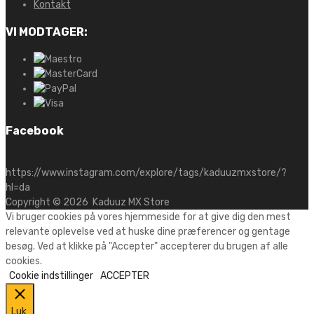
Kontakt
VI MODTAGER:
Facebook
https://www.instagram.com/explore/tags/kaduuzmxstore/?
hl=da
Copyright ©
2026
Kaduuz MX Store
Vi bruger cookies på vores hjemmeside for at give dig den mest
relevante oplevelse ved at huske dine præferencer og gentage
besøg. Ved at klikke på "Accepter" accepterer du brugen af alle
cookies.
Cookie indstillinger
ACCEPTER
Luk