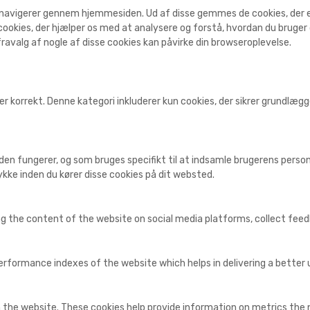
 navigerer gennem hjemmesiden. Ud af disse gemmes de cookies, der er 
ookies, der hjælper os med at analysere og forstå, hvordan du bruge
ravalg af nogle af disse cookies kan påvirke din browseroplevelse.
r korrekt. Denne kategori inkluderer kun cookies, der sikrer grundlæ
den fungerer, og som bruges specifikt til at indsamle brugerens personl
kke inden du kører disse cookies på dit websted.
ing the content of the website on social media platforms, collect fee
ormance indexes of the website which helps in delivering a better us
 the website. These cookies help provide information on metrics the nu