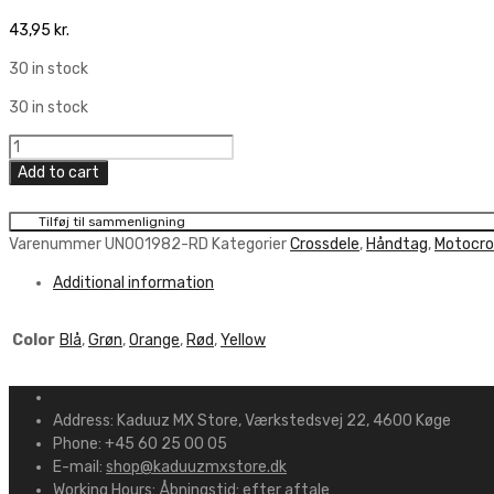
43,95
kr.
30 in stock
30 in stock
MX-
Pro
Add to cart
Donut
quantity
Tilføj til sammenligning
Varenummer
UN001982-RD
Kategorier
Crossdele
,
Håndtag
,
Motocro
Additional information
Color
Blå
,
Grøn
,
Orange
,
Rød
,
Yellow
Address:
Kaduuz MX Store, Værkstedsvej 22, 4600 Køge
Phone:
+45 60 25 00 05
E-mail:
shop@kaduuzmxstore.dk
Working Hours:
Åbningstid: efter aftale