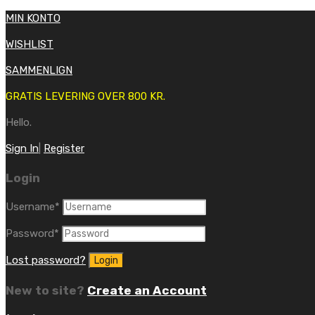
MIN KONTO
WISHLIST
SAMMENLIGN
GRATIS LEVERING OVER 800 KR.
Hello.
Sign In
|
Register
Login
Username
*
Password
*
Lost password?
New to site?
Create an Account