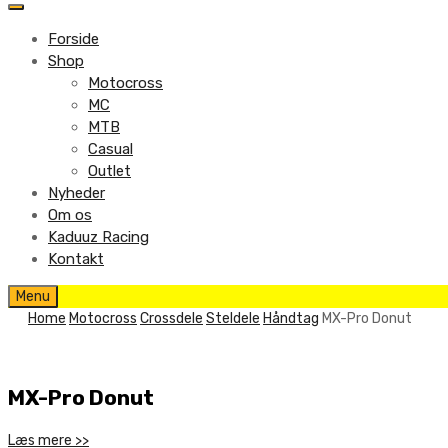
to
content
Forside
Shop
Motocross
MC
MTB
Casual
Outlet
Nyheder
Om os
Kaduuz Racing
Kontakt
Skip
Menu
to
Home
Motocross
Crossdele
Steldele
Håndtag
MX-Pro Donut
content
MX-Pro Donut
Læs mere >>