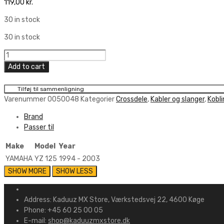
119,00
kr.
30 in stock
30 in stock
Moto
Pro
Add to cart
Clutch
Cable
Tilføj til sammenligning
quantity
Varenummer
0050048
Kategorier
Crossdele
,
Kabler og slanger
,
Kobl
Brand
Passer til
Make
Model
Year
YAMAHA
YZ 125
1994 - 2003
Address:
Kaduuz MX Store, Værkstedsvej 22, 4600 Køge
Phone:
+45 60 25 00 05
E-mail:
shop@kaduuzmxstore.dk