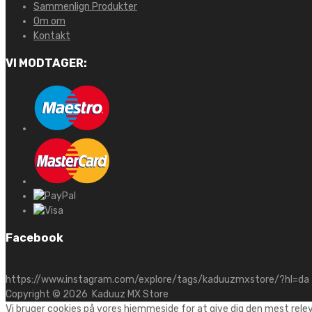
Sammenlign Produkter
Om om
Kontakt
VI MODTAGER:
Facebook
https://www.instagram.com/explore/tags/kaduuzmxstore/?hl=da
Copyright ©
2026
Kaduuz MX Store
Vi bruger cookies på vores hjemmeside for at give dig den mest rele