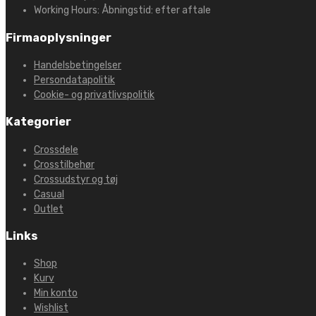
Working Hours:
Åbningstid: efter aftale
Firmaoplysninger
Handelsbetingelser
Persondatapolitik
Cookie- og privatlivspolitik
Kategorier
Crossdele
Crosstilbehør
Crossudstyr og tøj
Casual
Outlet
Links
Shop
Kurv
Min konto
Wishlist