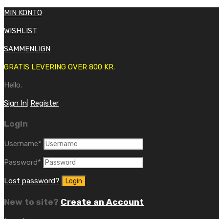
MIN KONTO
WISHLIST
SAMMENLIGN
GRATIS LEVERING OVER 800 KR.
Hello.
Sign In
|
Register
Login
Username
*
Password
*
Lost password?
New to site?
Create an Account