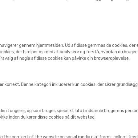
 navigerer gennem hjemmesiden. Ud af disse gemmes de cookies, der er 
ookies, der hjælper os med at analysere og forstå, hvordan du bruge
ravalg af nogle af disse cookies kan påvirke din browseroplevelse.
r korrekt. Denne kategori inkluderer kun cookies, der sikrer grundlæ
den fungerer, og som bruges specifikt til at indsamle brugerens personl
kke inden du kører disse cookies på dit websted.
ing the content of the website on social media platforms, collect fee