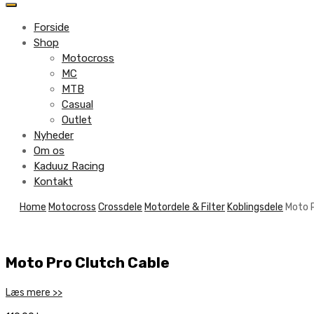
to
content
Forside
Shop
Motocross
MC
MTB
Casual
Outlet
Nyheder
Om os
Kaduuz Racing
Kontakt
Skip
Home
Motocross
Crossdele
Motordele & Filter
Koblingsdele
Moto P
to
content
Moto Pro Clutch Cable
Læs mere >>