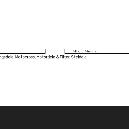
Tilføj til Wishlist
ingsdele
,
Motocross
,
Motordele & Filter
,
Steldele