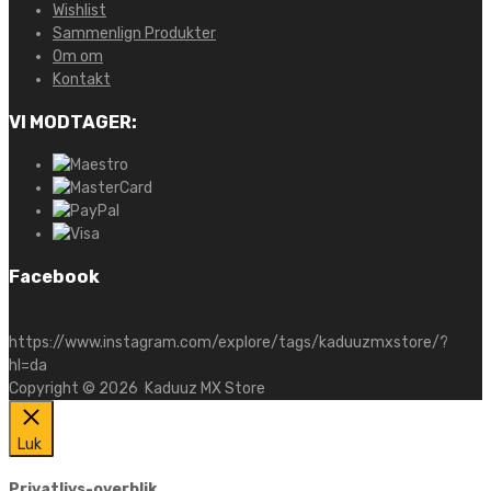
Wishlist
Sammenlign Produkter
Om om
Kontakt
VI MODTAGER:
Facebook
https://www.instagram.com/explore/tags/kaduuzmxstore/?
hl=da
Copyright ©
2026
Kaduuz MX Store
Luk
Privatlivs-overblik