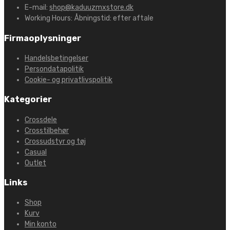
E-mail:
shop@kaduuzmxstore.dk
Working Hours:
Åbningstid: efter aftale
Firmaoplysninger
Handelsbetingelser
Persondatapolitik
Cookie- og privatlivspolitik
Kategorier
Crossdele
Crosstilbehør
Crossudstyr og tøj
Casual
Outlet
Links
Shop
Kurv
Min konto