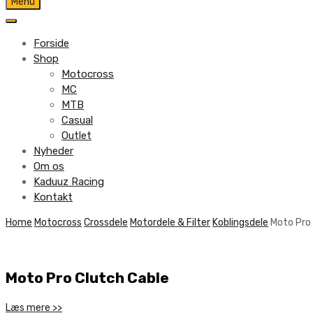
Skip
Menu
to
content
Forside
Shop
Motocross
MC
MTB
Casual
Outlet
Nyheder
Om os
Kaduuz Racing
Kontakt
Skip
Home
Motocross
Crossdele
Motordele & Filter
Koblingsdele
Moto Pro
to
content
Moto Pro Clutch Cable
Læs mere >>