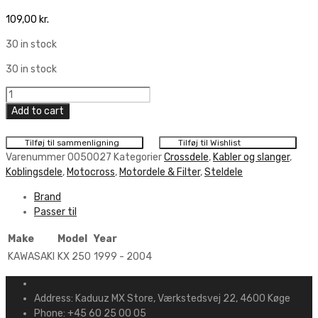
109,00
kr.
30 in stock
30 in stock
Moto
Pro
Add to cart
Clutch
Cable
Tilføj til sammenligning
Tilføj til Wishlist
quantity
Varenummer
0050027
Kategorier
Crossdele
,
Kabler og slanger
,
Koblingsdele
,
Motocross
,
Motordele & Filter
,
Steldele
Brand
Passer til
Make
Model
Year
KAWASAKI
KX 250
1999 - 2004
Address:
Kaduuz MX Store, Værkstedsvej 22, 4600 Køge
Phone:
+45 60 25 00 05