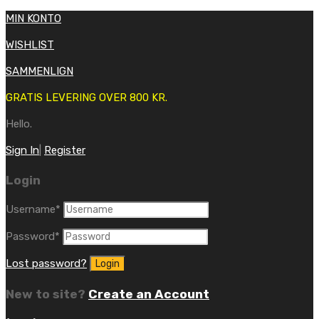
MIN KONTO
WISHLIST
SAMMENLIGN
GRATIS LEVERING OVER 800 KR.
Hello.
Sign In
|
Register
Login
Username
*
Password
*
Lost password?
New to site?
Create an Account