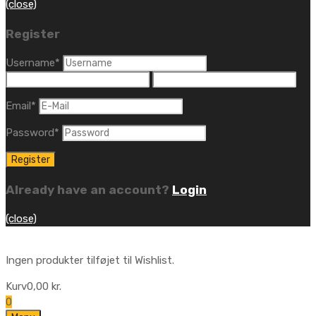
(close)
Register
Username
*
Email
*
Password
*
Already have an account?
Login
(close)
Ingen produkter tilføjet til Wishlist.
Kurv
0,00
kr.
0