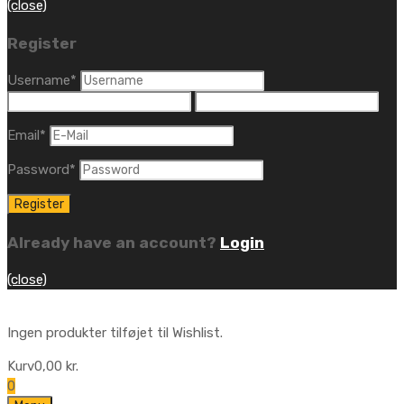
(close)
Register
Username
*
Email
*
Password
*
Already have an account?
Login
(close)
Ingen produkter tilføjet til Wishlist.
Kurv
0,00
kr.
0