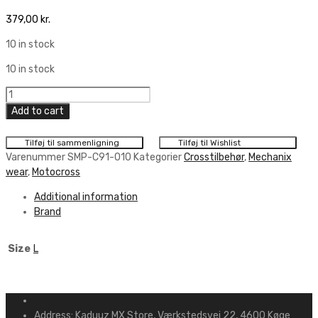
379,00
kr.
10 in stock
10 in stock
Mechanix
Wear
Add to cart
Hi
Viz
Tilføj til sammenligning
Tilføj til Wishlist
M-
Varenummer
SMP-C91-010
Kategorier
Crosstilbehør
,
Mechanix
Pact
wear
,
Motocross
Glove.
Additional information
Cut
Brand
5
quantity
Size
L
Address:
Kaduuz MX Store, Værkstedsvej 22, 4600 Køge