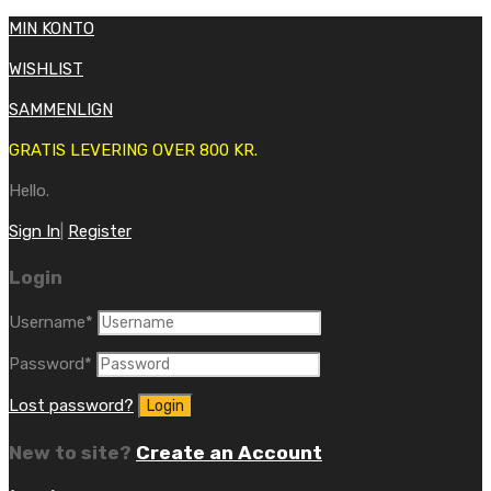
MIN KONTO
WISHLIST
SAMMENLIGN
GRATIS LEVERING OVER 800 KR.
Hello.
Sign In
|
Register
Login
Username
*
Password
*
Lost password?
New to site?
Create an Account