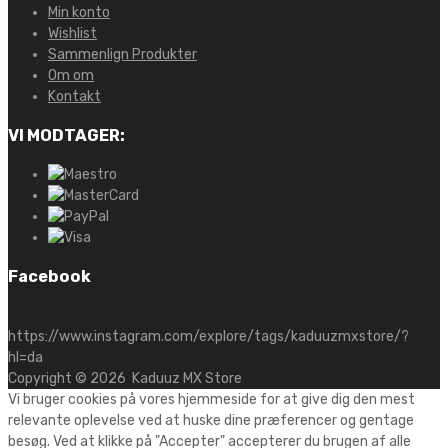
Min konto
Wishlist
Sammenlign Produkter
Om om
Kontakt
VI MODTAGER:
Facebook
https://www.instagram.com/explore/tags/kaduuzmxstore/?
hl=da
Copyright ©
2026
Kaduuz MX Store
Vi bruger cookies på vores hjemmeside for at give dig den mest
relevante oplevelse ved at huske dine præferencer og gentage
besøg. Ved at klikke på "Accepter" accepterer du brugen af alle