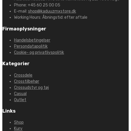
Phone:
+45 60 25 00 05
E-mail:
shop@kaduuzmxstore.dk
Working Hours:
Åbningstid: efter aftale
Firmaoplysninger
Handelsbetingelser
Persondatapolitik
Cookie- og privatlivspolitik
Kategorier
Crossdele
Crosstilbehør
Crossudstyr og tøj
Casual
Outlet
Links
Shop
Kurv