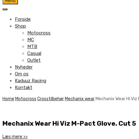
Skip
Menu
to
content
Forside
Shop
Motocross
MC
MTB
Casual
Outlet
Nyheder
Om os
Kaduuz Racing
Kontakt
Skip
Home
Motocross
Crosstilbehør
Mechanix wear
Mechanix Wear Hi Viz
to
content
Mechanix Wear Hi Viz M-Pact Glove. Cut 5
Læs mere >>