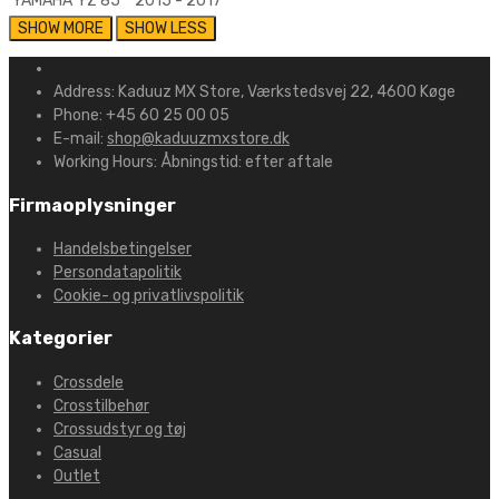
YAMAHA
YZ 85
2015 - 2017
Address:
Kaduuz MX Store, Værkstedsvej 22, 4600 Køge
Phone:
+45 60 25 00 05
E-mail:
shop@kaduuzmxstore.dk
Working Hours:
Åbningstid: efter aftale
Firmaoplysninger
Handelsbetingelser
Persondatapolitik
Cookie- og privatlivspolitik
Kategorier
Crossdele
Crosstilbehør
Crossudstyr og tøj
Casual
Outlet