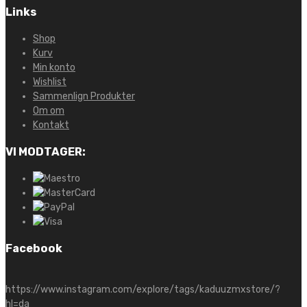
Links
Shop
Kurv
Min konto
Wishlist
Sammenlign Produkter
Om om
Kontakt
VI MODTAGER:
Facebook
https://www.instagram.com/explore/tags/kaduuzmxstore/?
hl=da