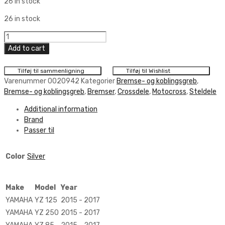
26 in stock
26 in stock
Jax
Metals
Add to cart
Clutch
Bracket
Tilføj til sammenligning
Tilføj til Wishlist
Pro
Varenummer
0020942
Kategorier
Bremse- og koblingsgreb
,
quantity
Bremse- og koblingsgreb
,
Bremser
,
Crossdele
,
Motocross
,
Steldele
Additional information
Brand
Passer til
Color
Silver
Make
Model
Year
YAMAHA
YZ 125
2015 - 2017
YAMAHA
YZ 250
2015 - 2017