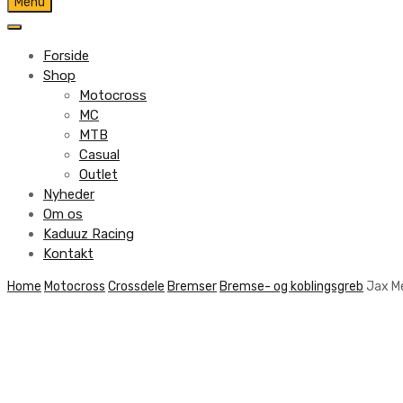
Skip
Menu
to
content
Forside
Shop
Motocross
MC
MTB
Casual
Outlet
Nyheder
Om os
Kaduuz Racing
Kontakt
Skip
Home
Motocross
Crossdele
Bremser
Bremse- og koblingsgreb
Jax Me
to
content