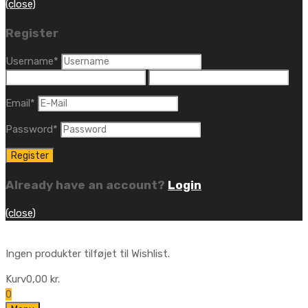
(close)
Register
Username
*
Email
*
Password
*
Already have an account?
Login
(close)
Ingen produkter tilføjet til Wishlist.
Kurv
0,00
kr.
0