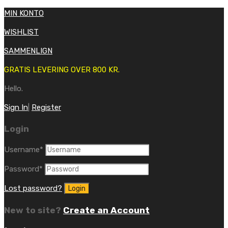
MIN KONTO
WISHLIST
SAMMENLIGN
GRATIS LEVERING OVER 800 KR.
Hello.
Sign In
|
Register
Login
Username
*
Password
*
Lost password?
New to site?
Create an Account